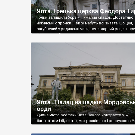
Ялта. Грецька церква Феодора Ти
Греки залишили Україні чималий спадок. Достатньо 
ніжинські огірочки – ви ж мабуть всі знаєте, що цей,
загублений у радянські часи, легендарний рецепт пр
Ніжин греки?
Ялта . Палац нащадків Мордовськ
орди
Дивне місто все таки Ялта. Такого контрасту між
багатством і бідністю, між розкішшю і розрухою в Ук
більше не знайдеш.