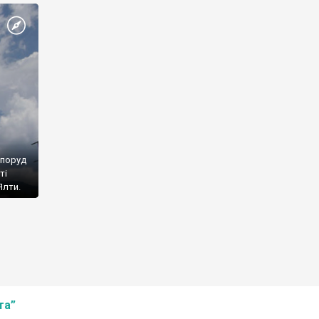
споруд
ті
Ялти.
та”