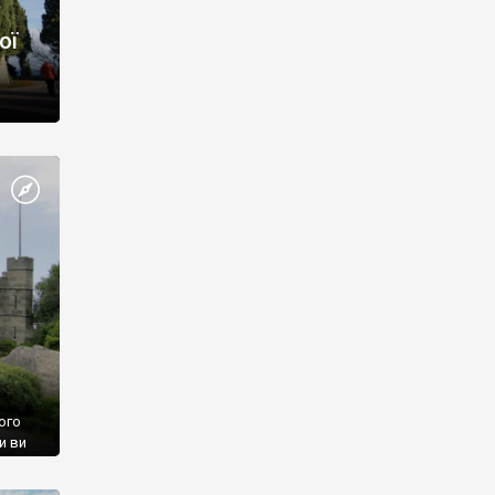
ої
ого
и ви