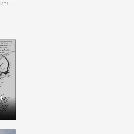
им та
ора і
є
го типу,
ей-
рний
ста:
 райони
від 2
I
і,
рукти,
 котрі