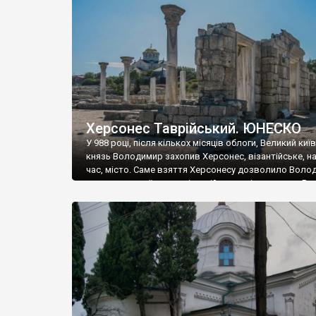
музею «Новгородський музей-заповідник» сотні арт
візантійської доби. Раритети викрадені з фондів об’
культурної спадщини ЮНЕСКО «Херсонеса Таврійсько
Офіційно – на виставку «Золото Візантії», але експер
влада в Україні вважають це лише […]
Херсонес Таврійський. ЮНЕСКО
У 988 році, після кількох місяців облоги, Великий киї
князь Володимир захопив Херсонес, візантійське, на
час, місто. Саме взяття Херсонесу дозволило Воло
диктувати свої умови візантійському імператору Вас
та одружитися з його дочкою Ганною. Цього ж року,
Херсонесі Володимир-язичник, став Василем-
християнином. А потім було Хрещення Русі. На честь
Херсонесу Таврійського названо місто […]