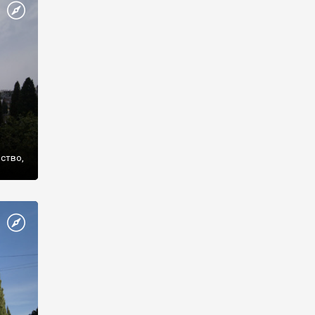
же
нство,