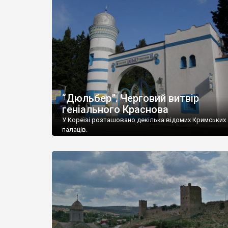
“Дюльбер”. Черговий витвір
геніального Краснова
У Кореїзі розташовано декілька відомих Кримських
палаців.