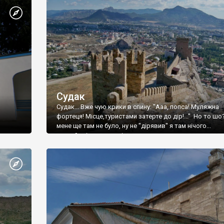
Судак
Судак... Вже чую крики в спину: "Ааа, попса! Муляжна
фортеця! Місце,туристами затерте до дір!..." Но то шо
мене ще там не було, ну не "дірявив" я там нічого...
принаймні до цього літа.