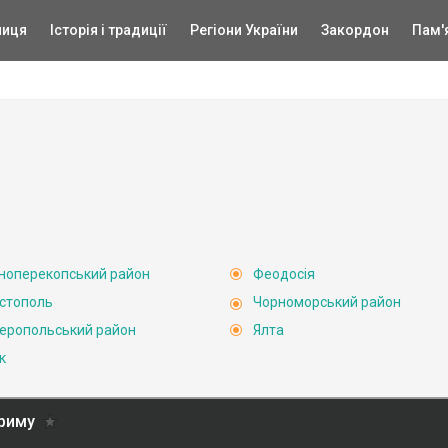
ниця
Історія і традиції
Регіони України
Закордон
Пам'
ноперекопський район
Феодосія
стополь
Чорноморський район
еропольський район
Ялта
к