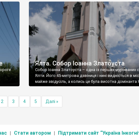
е
Ялта. Собор Іоанна Златоуста
ороге
Собор Іоанна Златоуста – одна із перших мурованих 
Ялти. Його 45-метрова дзвіниця і нині видніється в міс
майже звідусіль, а колись це була висотна домінанта 
2
3
4
5
Далі »
нас
Стати автором
Підтримати сайт “Україна Інкогні