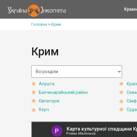
Крам
Головна
>
Крим
Крим
Алушта
Крас
Бахчисарайський район
Сева
Євпаторія
Сімф
Керч
Суда