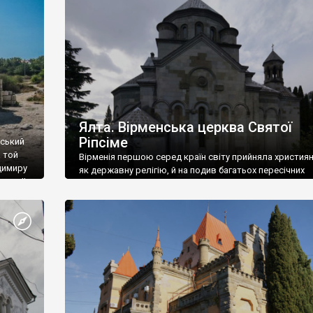
ефактів
називаються «повстяками» (postaki)…” “Вино. Крим
єкту
виробляє відмінне вино і його вдосталь: воно все ду
го».
легке біле і дуже […]
ти та
Ялта. Вірменська церква Святої
Ріпсіме
вський
 той
Вірменія першою серед країн світу прийняла христия
димиру
як державну релігію, й на подив багатьох пересічних
илю ІІ,
українців, які усіх кавказців вважають мусульманами,
 в
вірмени є відданими вірянами Христа