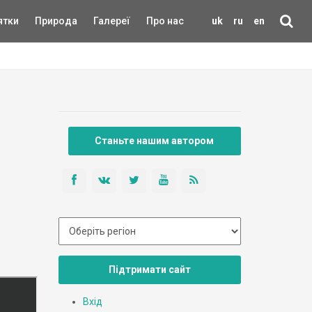
ятки
Природа
Галереї
Про нас
uk
ru
en
Станьте нашим автором
Підтримати сайт
Вхід