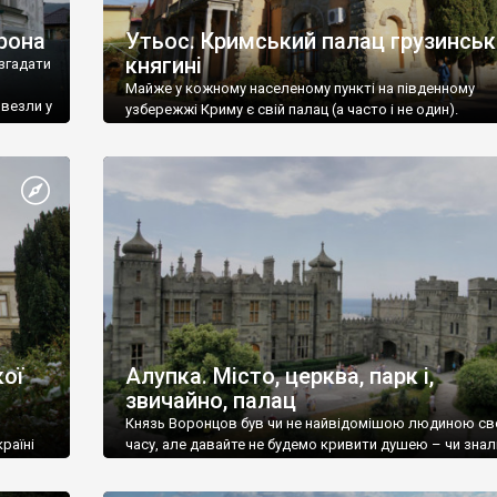
рона
Утьос. Кримський палац грузинськ
княгині
згадати
Майже у кожному населеному пункті на південному
ивезли у
узбережжі Криму є свій палац (а часто і не один).
ої
Алупка. Місто, церква, парк і,
звичайно, палац
Князь Воронцов був чи не найвідомішою людиною св
раїні
часу, але давайте не будемо кривити душею – чи знал
це прізвище до відвідин Алупки? Мабуть все таки ні.