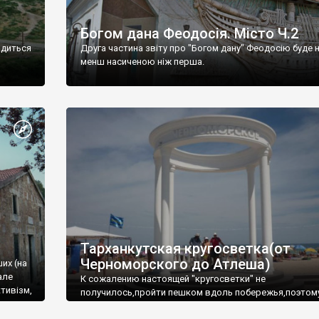
Богом дана Феодосія. Місто Ч.2
одиться
Друга частина звіту про "Богом дану" Феодосію буде 
менш насиченою ніж перша.
Тарханкутская кругосветка(от
Черноморского до Атлеша)
ших (на
але
К сожалению настоящей "кругосветки" не
тивізм,
получилось,пройти пешком вдоль побережья,поэтом
совершали радиальные вылазки из Оленевки.