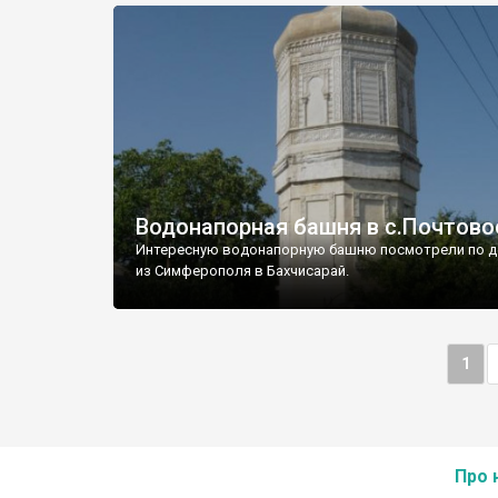
Водонапорная башня в с.Почтово
Интересную водонапорную башню посмотрели по д
из Симферополя в Бахчисарай.
1
Про 