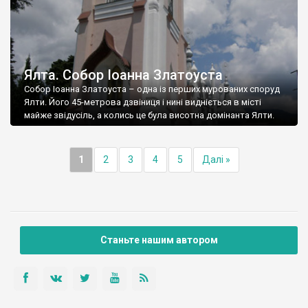
Ялта. Собор Іоанна Златоуста
Собор Іоанна Златоуста – одна із перших мурованих споруд
Ялти. Його 45-метрова дзвіниця і нині видніється в місті
майже звідусіль, а колись це була висотна домінанта Ялти.
1
2
3
4
5
Далі »
Станьте нашим автором