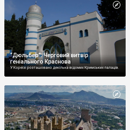
“Дюльбер”. Черговий витвір
геніального Краснова
У Кореїзі розташовано декілька відомих Кримських палаців.