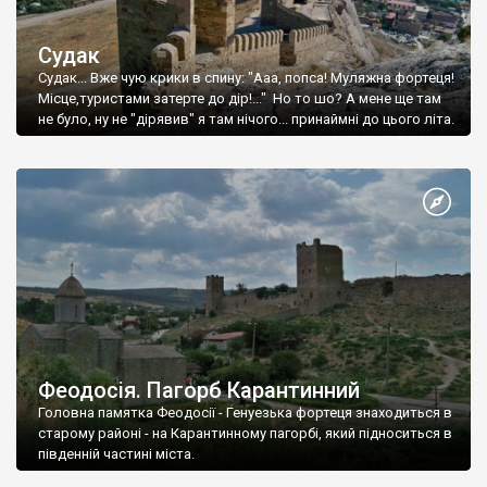
Судак
Судак... Вже чую крики в спину: "Ааа, попса! Муляжна фортеця!
Місце,туристами затерте до дір!..." Но то шо? А мене ще там
не було, ну не "дірявив" я там нічого... принаймні до цього літа.
Феодосія. Пагорб Карантинний
Головна памятка Феодосії - Генуезька фортеця знаходиться в
старому районі - на Карантинному пагорбі, який підноситься в
південній частині міста.