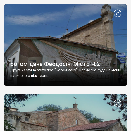
Богом дана Феодосія. Місто Ч.2
Друга частина звіту про "Богом дану" Феодосію буде не менш
насиченою ніж перша.