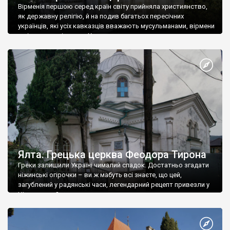
Вірменія першою серед країн світу прийняла християнство,
як державну релігію, й на подив багатьох пересічних
українців, які усіх кавказців вважають мусульманами, вірмени
є відданими вірянами Христа
Ялта. Грецька церква Феодора Тирона
Греки залишили Україні чималий спадок. Достатньо згадати
ніжинські огірочки – ви ж мабуть всі знаєте, що цей,
загублений у радянські часи, легендарний рецепт привезли у
Ніжин греки?