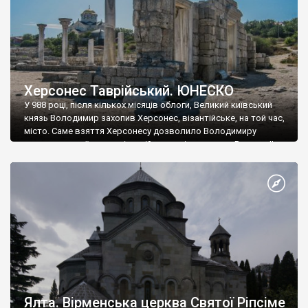
Херсонес Таврійський. ЮНЕСКО
У 988 році, після кількох місяців облоги, Великий київський
князь Володимир захопив Херсонес, візантійське, на той час,
місто. Саме взяття Херсонесу дозволило Володимиру
диктувати свої умови візантійському імператору Василю ІІ, та
одружитися з його дочкою Ганною. Цього ж року, в
Херсонесі Володимир-язичник, став Василем-християнином.
А потім було Хрещення Русі. На честь Херсонесу Таврійського
названо місто […]
Ялта. Вірменська церква Святої Ріпсіме