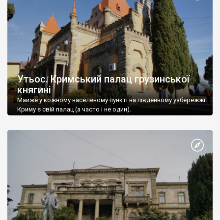
Утьос. Кримський палац грузинської
княгині
Майже у кожному населеному пункті на південному узбережжі
Криму є свій палац (а часто і не один).