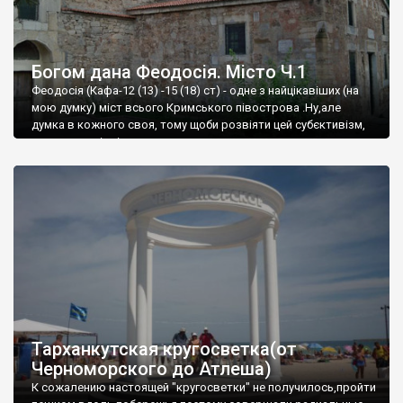
Богом дана Феодосія. Місто Ч.1
Феодосія (Кафа-12 (13) -15 (18) ст) - одне з найцікавіших (на
мою думку) міст всього Кримського півострова .Ну,але
думка в кожного своя, тому щоби розвіяти цей субєктивізм,
запрошую відвідати це
Тарханкутская кругосветка(от
Черноморского до Атлеша)
К сожалению настоящей "кругосветки" не получилось,пройти