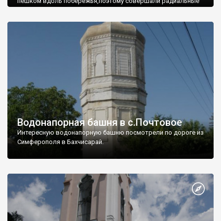
пешком вдоль побережья,поэтому совершали радиальные
вылазки из Оленевки.
Водонапорная башня в с.Почтовое
Интересную водонапорную башню посмотрели по дороге из
Симферополя в Бахчисарай.