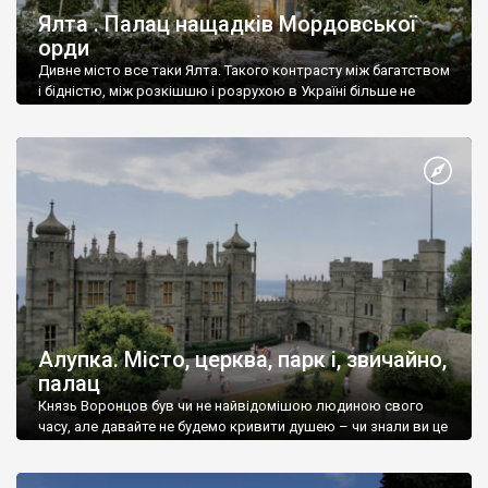
Ялта . Палац нащадків Мордовської
орди
Дивне місто все таки Ялта. Такого контрасту між багатством
і бідністю, між розкішшю і розрухою в Україні більше не
знайдеш.
Алупка. Місто, церква, парк і, звичайно,
палац
Князь Воронцов був чи не найвідомішою людиною свого
часу, але давайте не будемо кривити душею – чи знали ви це
прізвище до відвідин Алупки? Мабуть все таки ні.