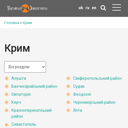
uk
ru
en
Головна
>
Крим
Крим
Алушта
Сімферопольський район
Бахчисарайський район
Судак
Євпаторія
Феодосія
Керч
Чорноморський район
Красноперекопський
Ялта
район
Севастополь