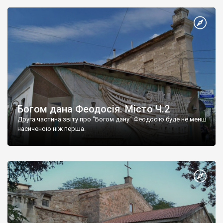
Богом дана Феодосія. Місто Ч.2
Друга частина звіту про "Богом дану" Феодосію буде не менш
насиченою ніж перша.