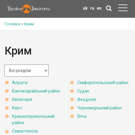
uk
ru
en
Головна
>
Крим
Крим
Алушта
Сімферопольський район
Бахчисарайський район
Судак
Євпаторія
Феодосія
Керч
Чорноморський район
Красноперекопський
Ялта
район
Севастополь