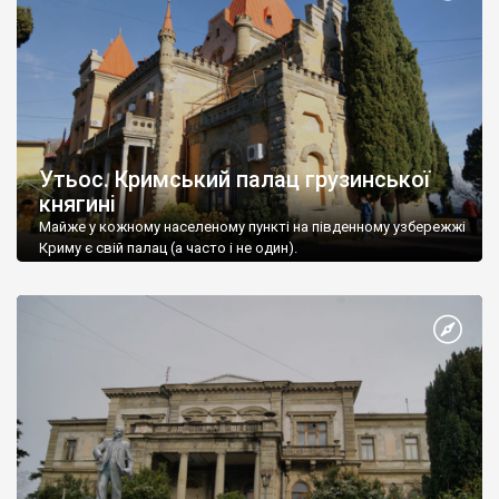
Утьос. Кримський палац грузинської
княгині
Майже у кожному населеному пункті на південному узбережжі
Криму є свій палац (а часто і не один).