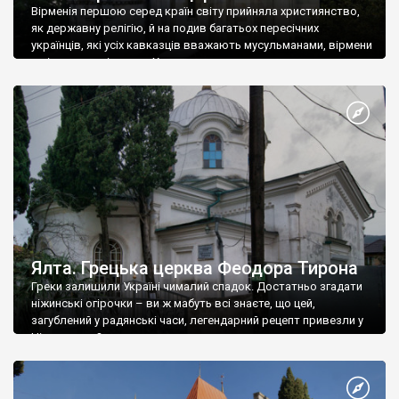
Вірменія першою серед країн світу прийняла християнство,
як державну релігію, й на подив багатьох пересічних
українців, які усіх кавказців вважають мусульманами, вірмени
є відданими вірянами Христа
Ялта. Грецька церква Феодора Тирона
Греки залишили Україні чималий спадок. Достатньо згадати
ніжинські огірочки – ви ж мабуть всі знаєте, що цей,
загублений у радянські часи, легендарний рецепт привезли у
Ніжин греки?