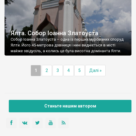
Ялта. Собор Іоанна Златоуста
Собор Іоанна Златоуста – одна із перших мурованих споруд
Ялти. Його 45-метрова дзвіниця і нині видніється в місті
майже звідусіль, а колись це була висотна домінанта Ялти.
1
2
3
4
5
Далі »
Станьте нашим автором