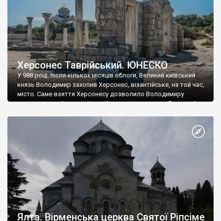
Херсонес Таврійський. ЮНЕСКО
У 988 році, після кількох місяців облоги, Великий київський
князь Володимир захопив Херсонес, візантійське, на той час,
місто. Саме взяття Херсонесу дозволило Володимиру
диктувати свої умови візантійському імператору Василю ІІ, та
одружитися з його дочкою Ганною. Цього ж року, в
Херсонесі Володимир-язичник, став Василем-християнином.
А потім було Хрещення Русі. На честь Херсонесу Таврійського
названо місто […]
Ялта. Вірменська церква Святої Ріпсіме