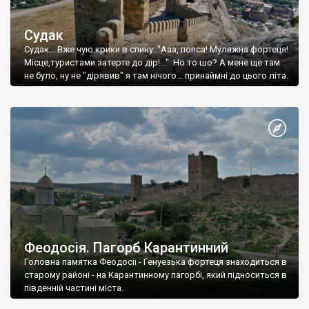
Судак
Судак... Вже чую крики в спину: "Ааа, попса! Муляжна фортеця!
Місце,туристами затерте до дір!..." Но то шо? А мене ще там
не було, ну не "дірявив" я там нічого... принаймні до цього літа.
Феодосія. Пагорб Карантинний
Головна памятка Феодосії - Генуезька фортеця знаходиться в
старому районі - на Карантинному пагорбі, який підноситься в
південній частині міста.