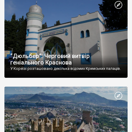
“Дюльбер”. Черговий витвір
геніального Краснова
У Кореїзі розташовано декілька відомих Кримських палаців.