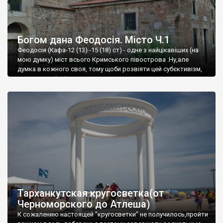
Богом дана Феодосія. Місто Ч.1
Феодосія (Кафа-12 (13) -15 (18) ст) - одне з найцікавіших (на
мою думку) міст всього Кримського півострова .Ну,але
думка в кожного своя, тому щоби розвіяти цей субєктивізм,
запрошую відвідати це
Тарханкутская кругосветка(от
Черноморского до Атлеша)
К сожалению настоящей "кругосветки" не получилось,пройти