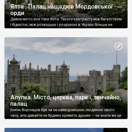
Ялта . Палац нащадків Мордовської
орди
Дивне місто все таки Ялта. Такого контрасту між багатством
і бідністю, між розкішшю і розрухою в Україні більше не
знайдеш.
Алупка. Місто, церква, парк і, звичайно,
палац
Князь Воронцов був чи не найвідомішою людиною свого
часу, але давайте не будемо кривити душею – чи знали ви це
прізвище до відвідин Алупки? Мабуть все таки ні.