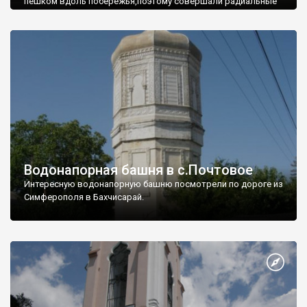
пешком вдоль побережья,поэтому совершали радиальные
вылазки из Оленевки.
Водонапорная башня в с.Почтовое
Интересную водонапорную башню посмотрели по дороге из
Симферополя в Бахчисарай.