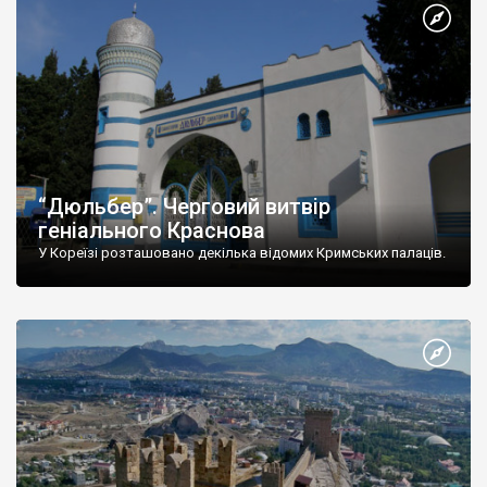
“Дюльбер”. Черговий витвір
геніального Краснова
У Кореїзі розташовано декілька відомих Кримських палаців.