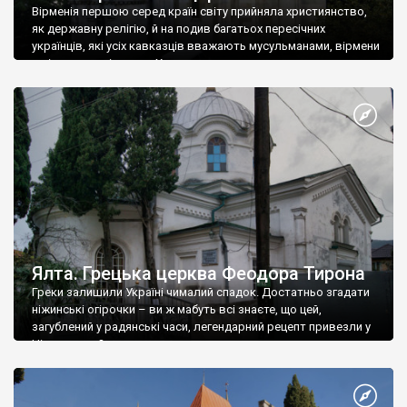
Вірменія першою серед країн світу прийняла християнство,
як державну релігію, й на подив багатьох пересічних
українців, які усіх кавказців вважають мусульманами, вірмени
є відданими вірянами Христа
Ялта. Грецька церква Феодора Тирона
Греки залишили Україні чималий спадок. Достатньо згадати
ніжинські огірочки – ви ж мабуть всі знаєте, що цей,
загублений у радянські часи, легендарний рецепт привезли у
Ніжин греки?