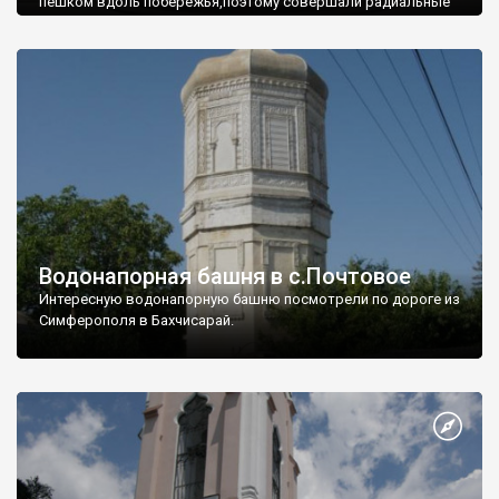
пешком вдоль побережья,поэтому совершали радиальные
вылазки из Оленевки.
Водонапорная башня в с.Почтовое
Интересную водонапорную башню посмотрели по дороге из
Симферополя в Бахчисарай.