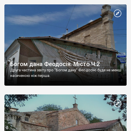
Богом дана Феодосія. Місто Ч.2
Друга частина звіту про "Богом дану" Феодосію буде не менш
насиченою ніж перша.