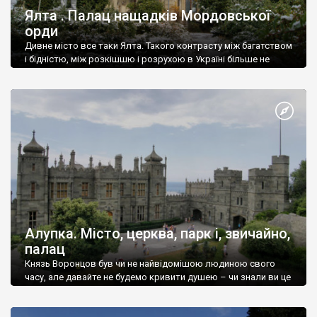
Ялта . Палац нащадків Мордовської
орди
Дивне місто все таки Ялта. Такого контрасту між багатством
і бідністю, між розкішшю і розрухою в Україні більше не
знайдеш.
Алупка. Місто, церква, парк і, звичайно,
палац
Князь Воронцов був чи не найвідомішою людиною свого
часу, але давайте не будемо кривити душею – чи знали ви це
прізвище до відвідин Алупки? Мабуть все таки ні.