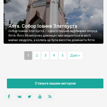
Ялта. Собор Іоанна Златоуста
Собор Іоанна Златоуста – одна із перших мурованих споруд
Ялти. Його 45-метрова дзвіниця і нині видніється в місті
майже звідусіль, а колись це була висотна домінанта Ялти.
1
2
3
4
5
Далі »
Станьте нашим автором