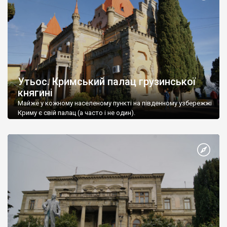
Утьос. Кримський палац грузинської
княгині
Майже у кожному населеному пункті на південному узбережжі
Криму є свій палац (а часто і не один).