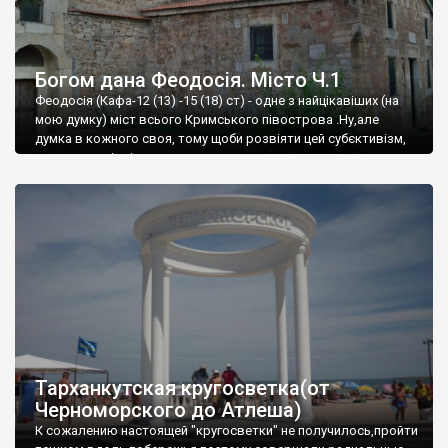
Богом дана Феодосія. Місто Ч.1
Феодосія (Кафа-12 (13) -15 (18) ст) - одне з найцікавіших (на
мою думку) міст всього Кримського півострова .Ну,але
думка в кожного своя, тому щоби розвіяти цей субєктивізм,
запрошую відвідати це
Тарханкутская кругосветка(от
Черноморского до Атлеша)
К сожалению настоящей "кругосветки" не получилось,пройти