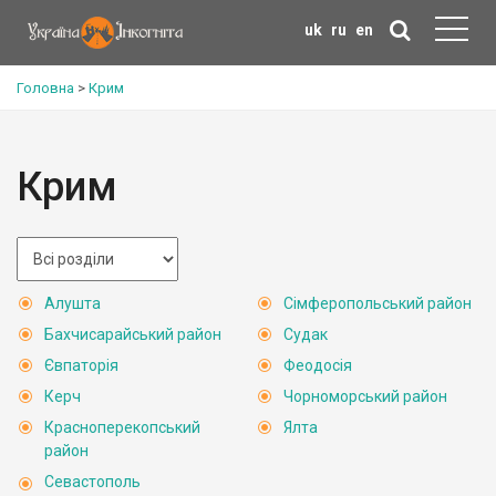
uk
ru
en
Головна
>
Крим
Крим
Алушта
Сімферопольський район
Бахчисарайський район
Судак
Євпаторія
Феодосія
Керч
Чорноморський район
Красноперекопський
Ялта
район
Севастополь