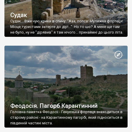
Судак
Судак... Вже чую крики в спину: "Ааа, попса! Муляжна фортеця!
Місце,туристами затерте до дір!..." Но то шо? А мене ще там
не було, ну не "дірявив" я там нічого... принаймні до цього літа.
Феодосія. Пагорб Карантинний
Головна памятка Феодосії - Генуезька фортеця знаходиться в
старому районі - на Карантинному пагорбі, який підноситься в
південній частині міста.