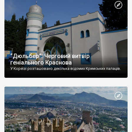
“Дюльбер”. Черговий витвір
геніального Краснова
У Кореїзі розташовано декілька відомих Кримських палаців.