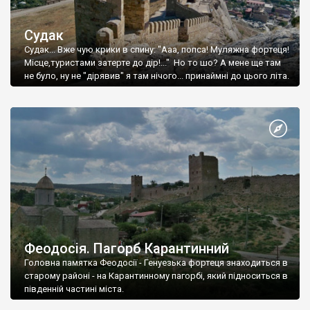
Судак
Судак... Вже чую крики в спину: "Ааа, попса! Муляжна фортеця!
Місце,туристами затерте до дір!..." Но то шо? А мене ще там
не було, ну не "дірявив" я там нічого... принаймні до цього літа.
Феодосія. Пагорб Карантинний
Головна памятка Феодосії - Генуезька фортеця знаходиться в
старому районі - на Карантинному пагорбі, який підноситься в
південній частині міста.