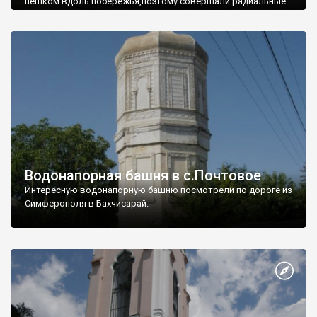
пешком вдоль побережья,поэтому совершали радиальные
вылазки из Оленевки.
Водонапорная башня в с.Почтовое
Интересную водонапорную башню посмотрели по дороге из
Симферополя в Бахчисарай.