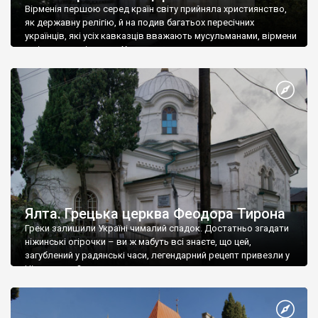
Вірменія першою серед країн світу прийняла християнство,
як державну релігію, й на подив багатьох пересічних
українців, які усіх кавказців вважають мусульманами, вірмени
є відданими вірянами Христа
Ялта. Грецька церква Феодора Тирона
Греки залишили Україні чималий спадок. Достатньо згадати
ніжинські огірочки – ви ж мабуть всі знаєте, що цей,
загублений у радянські часи, легендарний рецепт привезли у
Ніжин греки?