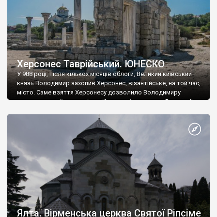
Херсонес Таврійський. ЮНЕСКО
У 988 році, після кількох місяців облоги, Великий київський
князь Володимир захопив Херсонес, візантійське, на той час,
місто. Саме взяття Херсонесу дозволило Володимиру
диктувати свої умови візантійському імператору Василю ІІ, та
одружитися з його дочкою Ганною. Цього ж року, в
Херсонесі Володимир-язичник, став Василем-християнином.
А потім було Хрещення Русі. На честь Херсонесу Таврійського
названо місто […]
Ялта. Вірменська церква Святої Ріпсіме