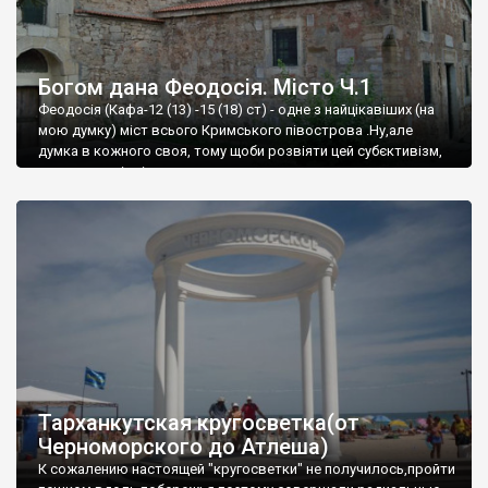
Богом дана Феодосія. Місто Ч.1
Феодосія (Кафа-12 (13) -15 (18) ст) - одне з найцікавіших (на
мою думку) міст всього Кримського півострова .Ну,але
думка в кожного своя, тому щоби розвіяти цей субєктивізм,
запрошую відвідати це
Тарханкутская кругосветка(от
Черноморского до Атлеша)
К сожалению настоящей "кругосветки" не получилось,пройти