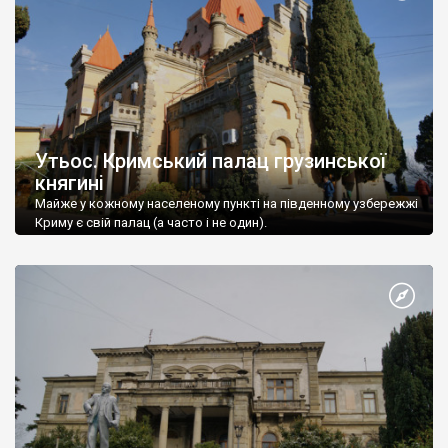
Утьос. Кримський палац грузинської
княгині
Майже у кожному населеному пункті на південному узбережжі
Криму є свій палац (а часто і не один).