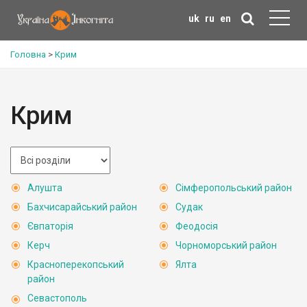
uk
ru
en
Головна
>
Крим
Крим
Алушта
Сімферопольський район
Бахчисарайський район
Судак
Євпаторія
Феодосія
Керч
Чорноморський район
Красноперекопський
Ялта
район
Севастополь