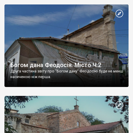
Богом дана Феодосія. Місто Ч.2
Друга частина звіту про "Богом дану" Феодосію буде не менш
насиченою ніж перша.