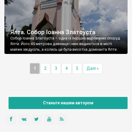
Ялта. Собор Іоанна Златоуста
Собор Іоанна Златоуста – одна із перших мурованих споруд
Ялти. Його 45-метрова дзвіниця і нині видніється в місті
майже звідусіль, а колись це була висотна домінанта Ялти.
1
2
3
4
5
Далі »
Станьте нашим автором