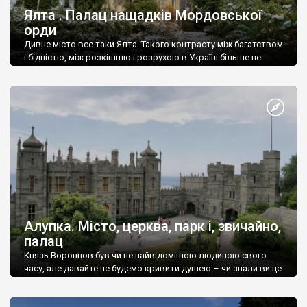
Ялта . Палац нащадків Мордовської
орди
Дивне місто все таки Ялта. Такого контрасту між багатством
і бідністю, між розкішшю і розрухою в Україні більше не
знайдеш.
Алупка. Місто, церква, парк і, звичайно,
палац
Князь Воронцов був чи не найвідомішою людиною свого
часу, але давайте не будемо кривити душею – чи знали ви це
прізвище до відвідин Алупки? Мабуть все таки ні.