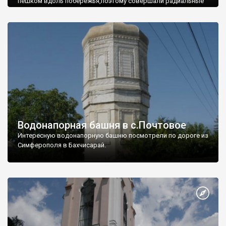
пешком вдоль побережья,поэтому совершали радиальные
вылазки из Оленевки.
Водонапорная башня в с.Почтовое
Интересную водонапорную башню посмотрели по дороге из
Симферополя в Бахчисарай.