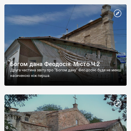
Богом дана Феодосія. Місто Ч.2
Друга частина звіту про "Богом дану" Феодосію буде не менш
насиченою ніж перша.