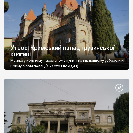
Утьос. Кримський палац грузинської
княгині
Майже у кожному населеному пункті на південному узбережжі
Криму є свій палац (а часто і не один).