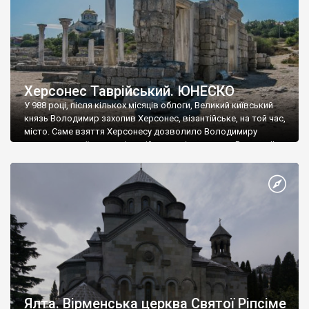
Херсонес Таврійський. ЮНЕСКО
У 988 році, після кількох місяців облоги, Великий київський
князь Володимир захопив Херсонес, візантійське, на той час,
місто. Саме взяття Херсонесу дозволило Володимиру
диктувати свої умови візантійському імператору Василю ІІ, та
одружитися з його дочкою Ганною. Цього ж року, в
Херсонесі Володимир-язичник, став Василем-християнином.
А потім було Хрещення Русі. На честь Херсонесу Таврійського
названо місто […]
Ялта. Вірменська церква Святої Ріпсіме