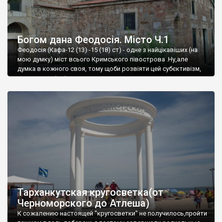
Богом дана Феодосія. Місто Ч.1
Феодосія (Кафа-12 (13) -15 (18) ст) - одне з найцікавіших (на
мою думку) міст всього Кримського півострова .Ну,але
думка в кожного своя, тому щоби розвіяти цей субєктивізм,
запрошую відвідати це
Тарханкутская кругосветка(от
Черноморского до Атлеша)
К сожалению настоящей "кругосветки" не получилось,пройти