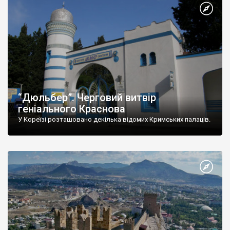
“Дюльбер”. Черговий витвір
геніального Краснова
У Кореїзі розташовано декілька відомих Кримських палаців.