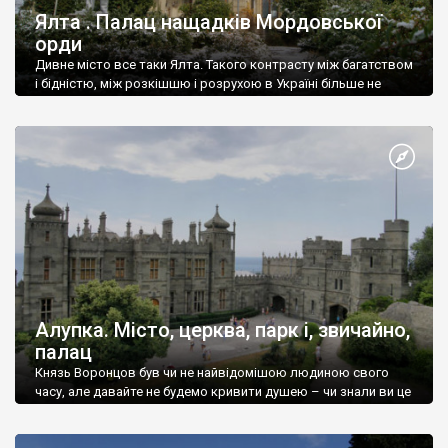
Ялта . Палац нащадків Мордовської
орди
Дивне місто все таки Ялта. Такого контрасту між багатством
і бідністю, між розкішшю і розрухою в Україні більше не
знайдеш.
Алупка. Місто, церква, парк і, звичайно,
палац
Князь Воронцов був чи не найвідомішою людиною свого
часу, але давайте не будемо кривити душею – чи знали ви це
прізвище до відвідин Алупки? Мабуть все таки ні.