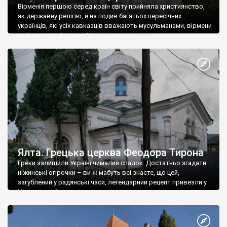
Вірменія першою серед країн світу прийняла християнство,
як державну релігію, й на подив багатьох пересічних
українців, які усіх кавказців вважають мусульманами, вірмени
є відданими вірянами Христа
Ялта. Грецька церква Феодора Тирона
Греки залишили Україні чималий спадок. Достатньо згадати
ніжинські огірочки – ви ж мабуть всі знаєте, що цей,
загублений у радянські часи, легендарний рецепт привезли у
Ніжин греки?