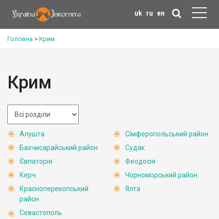
uk
ru
en
Головна
>
Крим
Крим
Алушта
Сімферопольський район
Бахчисарайський район
Судак
Євпаторія
Феодосія
Керч
Чорноморський район
Красноперекопський
Ялта
район
Севастополь