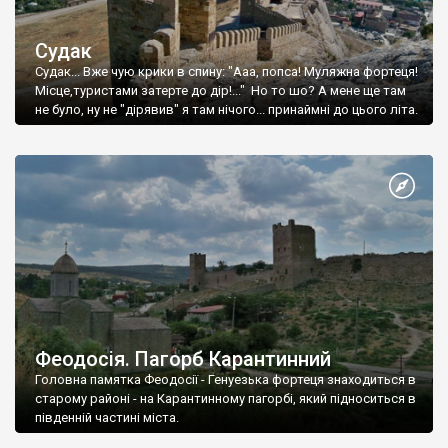
Судак
Судак... Вже чую крики в спину: "Ааа, попса! Муляжна фортеця!
Місце,туристами затерте до дір!..." Но то шо? А мене ще там
не було, ну не "дірявив" я там нічого... принаймні до цього літа.
Феодосія. Пагорб Карантинний
Головна памятка Феодосії - Генуезька фортеця знаходиться в
старому районі - на Карантинному пагорбі, який підноситься в
південній частині міста.