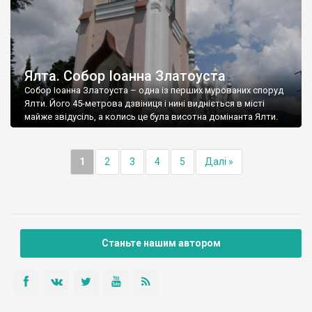
Ялта. Собор Іоанна Златоуста
Собор Іоанна Златоуста – одна із перших мурованих споруд
Ялти. Його 45-метрова дзвіниця і нині видніється в місті
майже звідусіль, а колись це була висотна домінанта Ялти.
1
2
3
4
5
Далі »
Станьте нашим автором