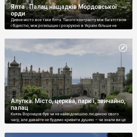
Ялта . Палац нащадків Мордовської
орди
Дивне місто все таки Ялта. Такого контрасту між багатством
і бідністю, між розкішшю і розрухою в Україні більше не
знайдеш.
Алупка. Місто, церква, парк і, звичайно,
палац
Князь Воронцов був чи не найвідомішою людиною свого
часу, але давайте не будемо кривити душею – чи знали ви це
прізвище до відвідин Алупки? Мабуть все таки ні.