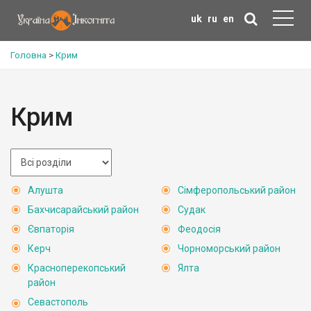
uk
ru
en
Головна
>
Крим
Крим
Алушта
Сімферопольський район
Бахчисарайський район
Судак
Євпаторія
Феодосія
Керч
Чорноморський район
Красноперекопський
Ялта
район
Севастополь