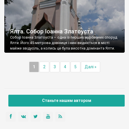
Ялта. Собор Іоанна Златоуста
Собор Іоанна Златоуста – одна із перших мурованих споруд
Ялти. Його 45-метрова дзвіниця і нині видніється в місті
майже звідусіль, а колись це була висотна домінанта Ялти.
1
2
3
4
5
Далі »
Станьте нашим автором