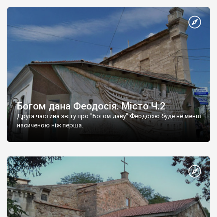
Богом дана Феодосія. Місто Ч.2
Друга частина звіту про "Богом дану" Феодосію буде не менш
насиченою ніж перша.