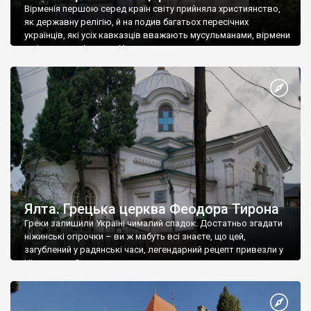
Вірменія першою серед країн світу прийняла християнство,
як державну релігію, й на подив багатьох пересічних
українців, які усіх кавказців вважають мусульманами, вірмени
є відданими вірянами Христа
Ялта. Грецька церква Феодора Тирона
Греки залишили Україні чималий спадок. Достатньо згадати
ніжинські огірочки – ви ж мабуть всі знаєте, що цей,
загублений у радянські часи, легендарний рецепт привезли у
Ніжин греки?