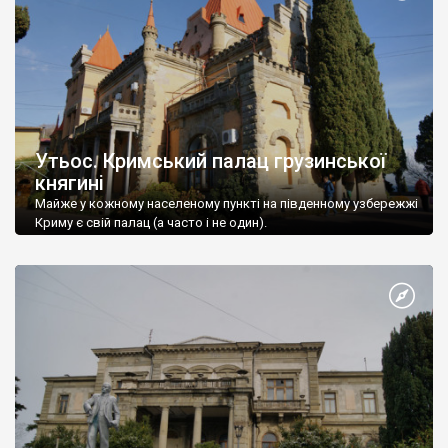
Утьос. Кримський палац грузинської
княгині
Майже у кожному населеному пункті на південному узбережжі
Криму є свій палац (а часто і не один).