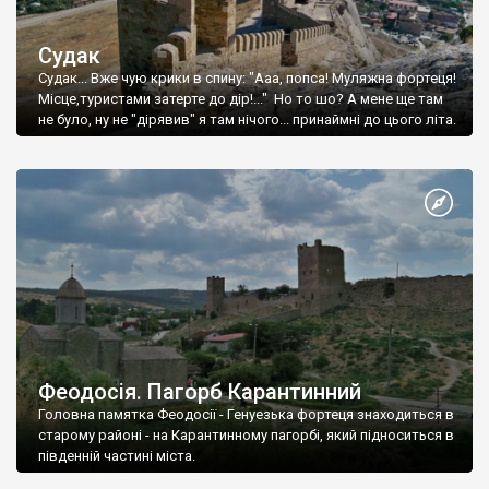
Судак
Судак... Вже чую крики в спину: "Ааа, попса! Муляжна фортеця!
Місце,туристами затерте до дір!..." Но то шо? А мене ще там
не було, ну не "дірявив" я там нічого... принаймні до цього літа.
Феодосія. Пагорб Карантинний
Головна памятка Феодосії - Генуезька фортеця знаходиться в
старому районі - на Карантинному пагорбі, який підноситься в
південній частині міста.