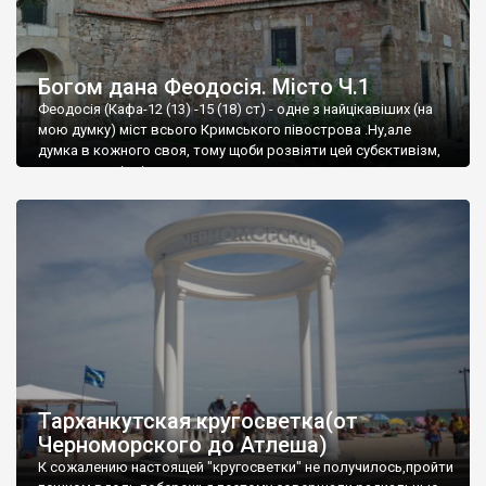
Богом дана Феодосія. Місто Ч.1
Феодосія (Кафа-12 (13) -15 (18) ст) - одне з найцікавіших (на
мою думку) міст всього Кримського півострова .Ну,але
думка в кожного своя, тому щоби розвіяти цей субєктивізм,
запрошую відвідати це
Тарханкутская кругосветка(от
Черноморского до Атлеша)
К сожалению настоящей "кругосветки" не получилось,пройти