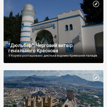
“Дюльбер”. Черговий витвір
геніального Краснова
У Кореїзі розташовано декілька відомих Кримських палаців.