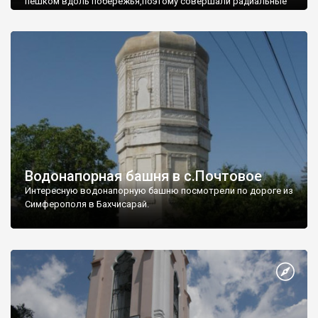
пешком вдоль побережья,поэтому совершали радиальные
вылазки из Оленевки.
Водонапорная башня в с.Почтовое
Интересную водонапорную башню посмотрели по дороге из
Симферополя в Бахчисарай.