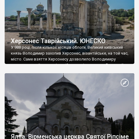
Херсонес Таврійський. ЮНЕСКО
У 988 році, після кількох місяців облоги, Великий київський
князь Володимир захопив Херсонес, візантійське, на той час,
місто. Саме взяття Херсонесу дозволило Володимиру
диктувати свої умови візантійському імператору Василю ІІ, та
одружитися з його дочкою Ганною. Цього ж року, в
Херсонесі Володимир-язичник, став Василем-християнином.
А потім було Хрещення Русі. На честь Херсонесу Таврійського
названо місто […]
Ялта. Вірменська церква Святої Ріпсіме