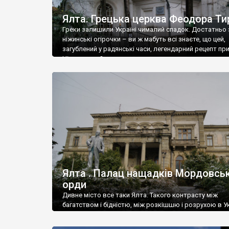
Ялта. Грецька церква Феодора Ти
Греки залишили Україні чималий спадок. Достатньо 
ніжинські огірочки – ви ж мабуть всі знаєте, що цей,
загублений у радянські часи, легендарний рецепт пр
Ніжин греки?
Ялта . Палац нащадків Мордовськ
орди
Дивне місто все таки Ялта. Такого контрасту між
багатством і бідністю, між розкішшю і розрухою в Ук
більше не знайдеш.