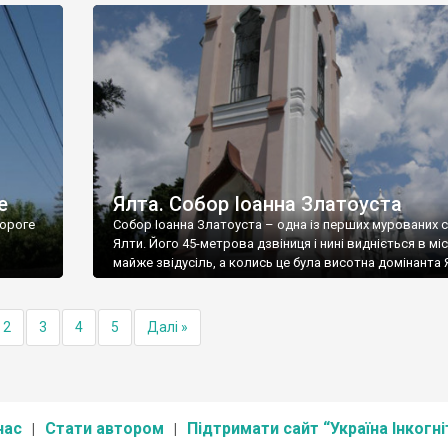
е
Ялта. Собор Іоанна Златоуста
ороге
Собор Іоанна Златоуста – одна із перших мурованих 
Ялти. Його 45-метрова дзвіниця і нині видніється в міс
майже звідусіль, а колись це була висотна домінанта 
2
3
4
5
Далі »
нас
Стати автором
Підтримати сайт “Україна Інкогні