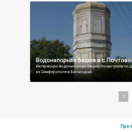
Водонапорная башня в с.Почтово
Интересную водонапорную башню посмотрели по д
из Симферополя в Бахчисарай.
1
Про 