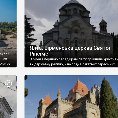
ефактів
називаються «повстяками» (postaki)…” “Вино. Крим
єкту
виробляє відмінне вино і його вдосталь: воно все ду
го».
легке біле і дуже […]
ти та
Ялта. Вірменська церква Святої
Ріпсіме
вський
 той
Вірменія першою серед країн світу прийняла христия
димиру
як державну релігію, й на подив багатьох пересічних
илю ІІ,
українців, які усіх кавказців вважають мусульманами,
 в
вірмени є відданими вірянами Христа