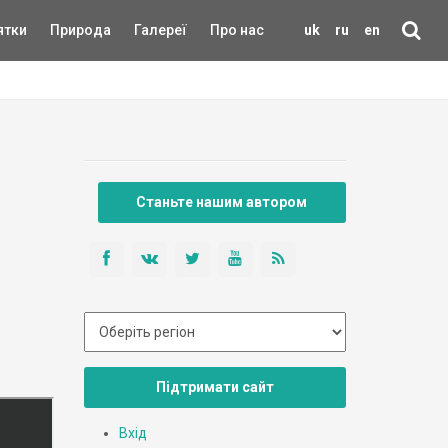
ятки
Природа
Галереї
Про нас
uk
ru
en
Станьте нашим автором
Підтримати сайт
Вхід