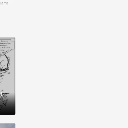
им та
ора і
є
го типу,
ей-
рний
ста:
 райони
від 2
I
і,
рукти,
 котрі