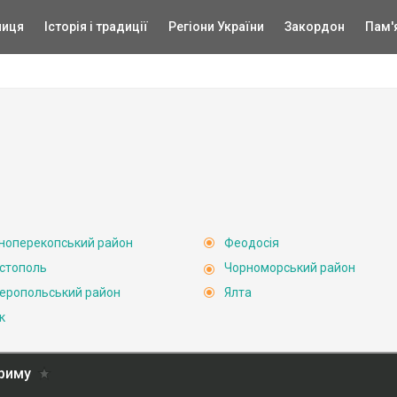
ниця
Історія і традиції
Регіони України
Закордон
Пам'
ноперекопський район
Феодосія
стополь
Чорноморський район
еропольський район
Ялта
к