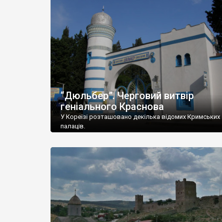
“Дюльбер”. Черговий витвір
геніального Краснова
У Кореїзі розташовано декілька відомих Кримських
палаців.