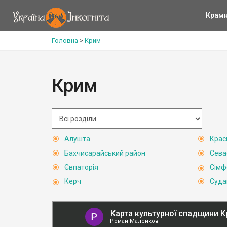
Крам
Головна
>
Крим
Крим
Алушта
Крас
Бахчисарайський район
Сева
Євпаторія
Сімф
Керч
Суда