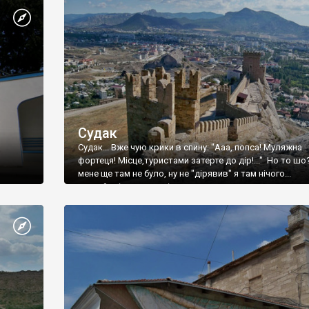
Судак
Судак... Вже чую крики в спину: "Ааа, попса! Муляжна
фортеця! Місце,туристами затерте до дір!..." Но то шо
мене ще там не було, ну не "дірявив" я там нічого...
принаймні до цього літа.