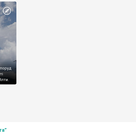
споруд
ті
Ялти.
та”