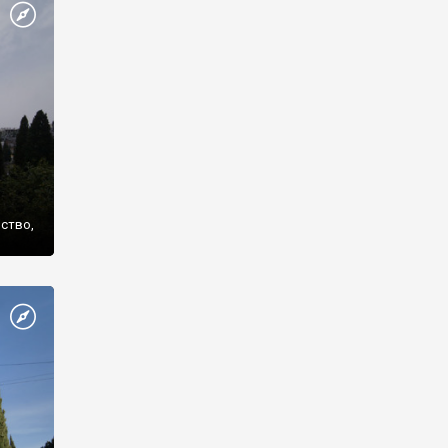
же
нство,