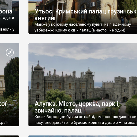
рона
Утьос. Кримський палац грузинськ
княгині
згадати
Майже у кожному населеному пункті на південному
ивезли у
узбережжі Криму є свій палац (а часто і не один).
ої
Алупка. Місто, церква, парк і,
звичайно, палац
Князь Воронцов був чи не найвідомішою людиною св
раїні
часу, але давайте не будемо кривити душею – чи знал
це прізвище до відвідин Алупки? Мабуть все таки ні.