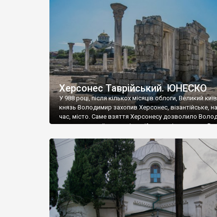
музею «Новгородський музей-заповідник» сотні арт
візантійської доби. Раритети викрадені з фондів об’
культурної спадщини ЮНЕСКО «Херсонеса Таврійсько
Офіційно – на виставку «Золото Візантії», але експер
влада в Україні вважають це лише […]
Херсонес Таврійський. ЮНЕСКО
У 988 році, після кількох місяців облоги, Великий киї
князь Володимир захопив Херсонес, візантійське, на
час, місто. Саме взяття Херсонесу дозволило Воло
диктувати свої умови візантійському імператору Вас
та одружитися з його дочкою Ганною. Цього ж року,
Херсонесі Володимир-язичник, став Василем-
християнином. А потім було Хрещення Русі. На честь
Херсонесу Таврійського названо місто […]