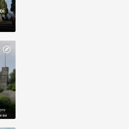
ої
ого
и ви