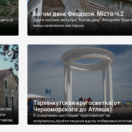
Богом дана Феодосія. Місто Ч.2
одиться
Друга частина звіту про "Богом дану" Феодосію буде 
менш насиченою ніж перша.
Тарханкутская кругосветка(от
Черноморского до Атлеша)
ших (на
але
К сожалению настоящей "кругосветки" не
тивізм,
получилось,пройти пешком вдоль побережья,поэтом
совершали радиальные вылазки из Оленевки.