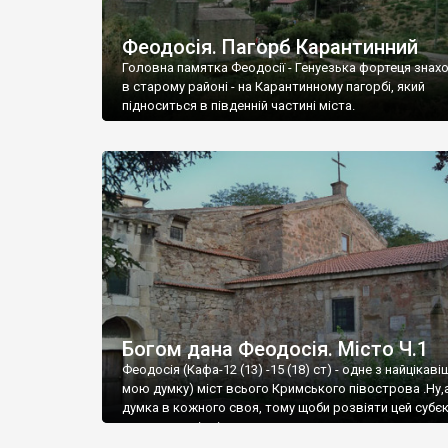
Феодосія. Пагорб Карантинний
Головна памятка Феодосії - Генуезька фортеця знах
в старому районі - на Карантинному пагорбі, який
підноситься в південній частині міста.
Богом дана Феодосія. Місто Ч.1
Феодосія (Кафа-12 (13) -15 (18) ст) - одне з найцікаві
мою думку) міст всього Кримського півострова .Ну,
думка в кожного своя, тому щоби розвіяти цей субєк
запрошую відвідати це