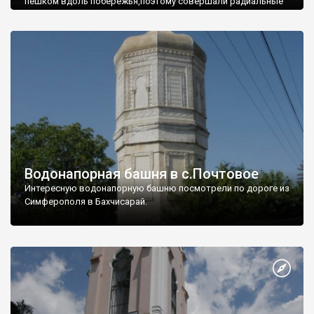
пешком вдоль побережья,поэтому совершали радиальные
вылазки из Оленевки.
Водонапорная башня в с.Почтовое
Интересную водонапорную башню посмотрели по дороге из
Симферополя в Бахчисарай.