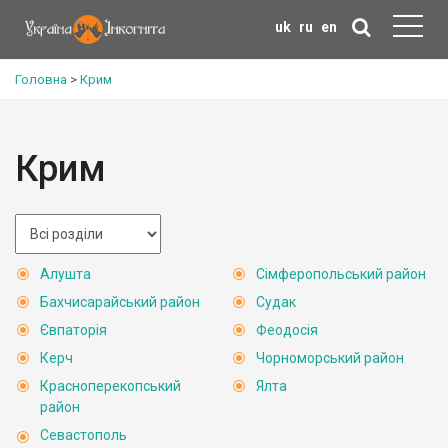
uk
ru
en
Головна
>
Крим
Крим
Алушта
Сімферопольський район
Бахчисарайський район
Судак
Євпаторія
Феодосія
Керч
Чорноморський район
Красноперекопський
Ялта
район
Севастополь