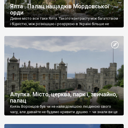
Ялта . Палац нащадків Мордовської
орди
Дивне місто все таки Ялта. Такого контрасту між багатством
і бідністю, між розкішшю і розрухою в Україні більше не
знайдеш.
Алупка. Місто, церква, парк і, звичайно,
палац
Князь Воронцов був чи не найвідомішою людиною свого
часу, але давайте не будемо кривити душею – чи знали ви це
прізвище до відвідин Алупки? Мабуть все таки ні.