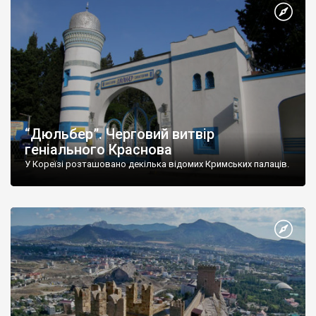
“Дюльбер”. Черговий витвір
геніального Краснова
У Кореїзі розташовано декілька відомих Кримських палаців.