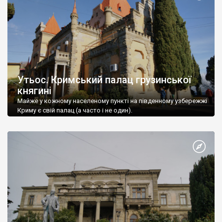
Утьос. Кримський палац грузинської
княгині
Майже у кожному населеному пункті на південному узбережжі
Криму є свій палац (а часто і не один).