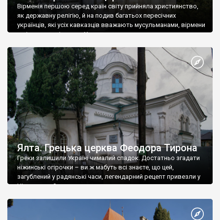
Вірменія першою серед країн світу прийняла християнство,
як державну релігію, й на подив багатьох пересічних
українців, які усіх кавказців вважають мусульманами, вірмени
є відданими вірянами Христа
Ялта. Грецька церква Феодора Тирона
Греки залишили Україні чималий спадок. Достатньо згадати
ніжинські огірочки – ви ж мабуть всі знаєте, що цей,
загублений у радянські часи, легендарний рецепт привезли у
Ніжин греки?