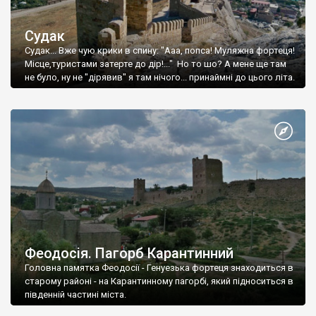
Судак
Судак... Вже чую крики в спину: "Ааа, попса! Муляжна фортеця!
Місце,туристами затерте до дір!..." Но то шо? А мене ще там
не було, ну не "дірявив" я там нічого... принаймні до цього літа.
Феодосія. Пагорб Карантинний
Головна памятка Феодосії - Генуезька фортеця знаходиться в
старому районі - на Карантинному пагорбі, який підноситься в
південній частині міста.