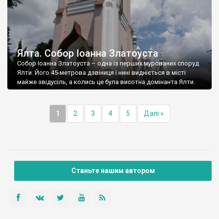
Ялта. Собор Іоанна Златоуста
Собор Іоанна Златоуста – одна із перших мурованих споруд
Ялти. Його 45-метрова дзвіниця і нині видніється в місті
майже звідусіль, а колись це була висотна домінанта Ялти.
1
2
3
4
5
Далі »
Станьте нашим автором