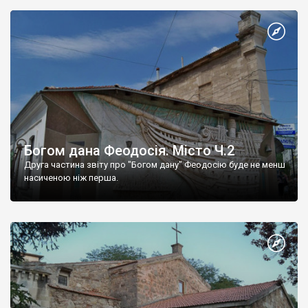
Богом дана Феодосія. Місто Ч.2
Друга частина звіту про "Богом дану" Феодосію буде не менш
насиченою ніж перша.