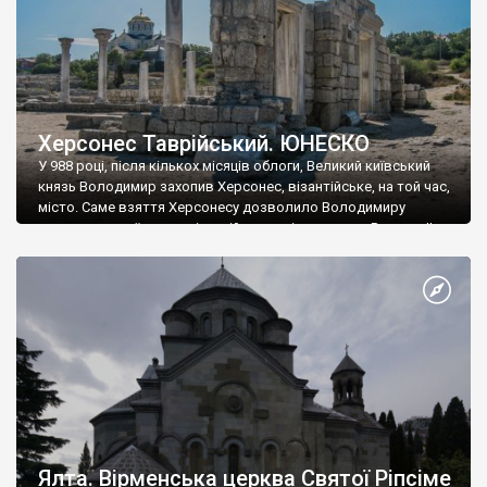
Херсонес Таврійський. ЮНЕСКО
У 988 році, після кількох місяців облоги, Великий київський
князь Володимир захопив Херсонес, візантійське, на той час,
місто. Саме взяття Херсонесу дозволило Володимиру
диктувати свої умови візантійському імператору Василю ІІ, та
одружитися з його дочкою Ганною. Цього ж року, в
Херсонесі Володимир-язичник, став Василем-християнином.
А потім було Хрещення Русі. На честь Херсонесу Таврійського
названо місто […]
Ялта. Вірменська церква Святої Ріпсіме