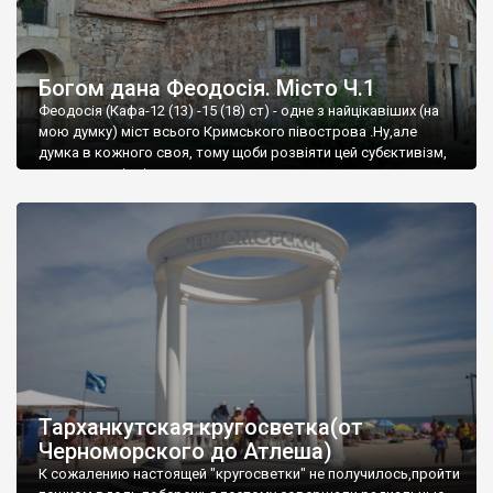
Богом дана Феодосія. Місто Ч.1
Феодосія (Кафа-12 (13) -15 (18) ст) - одне з найцікавіших (на
мою думку) міст всього Кримського півострова .Ну,але
думка в кожного своя, тому щоби розвіяти цей субєктивізм,
запрошую відвідати це
Тарханкутская кругосветка(от
Черноморского до Атлеша)
К сожалению настоящей "кругосветки" не получилось,пройти