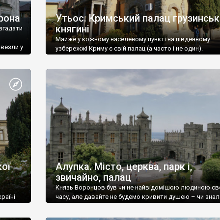
рона
Утьос. Кримський палац грузинськ
княгині
згадати
Майже у кожному населеному пункті на південному
ивезли у
узбережжі Криму є свій палац (а часто і не один).
ої
Алупка. Місто, церква, парк і,
звичайно, палац
Князь Воронцов був чи не найвідомішою людиною св
раїні
часу, але давайте не будемо кривити душею – чи знал
це прізвище до відвідин Алупки? Мабуть все таки ні.