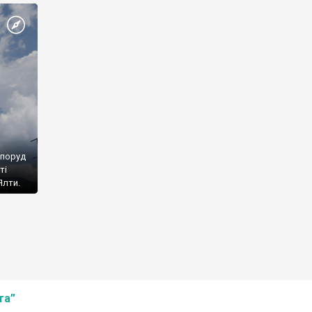
споруд
ті
Ялти.
та”