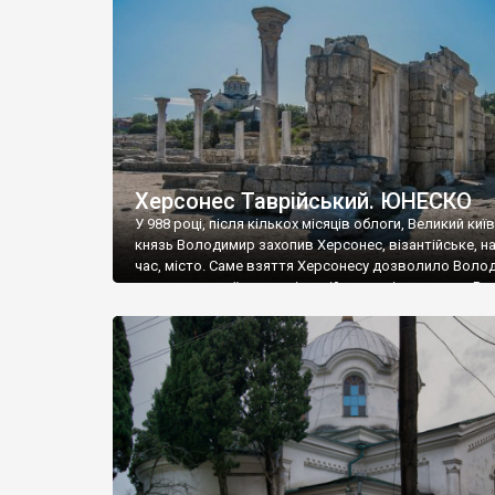
музею «Новгородський музей-заповідник» сотні арт
візантійської доби. Раритети викрадені з фондів об’
культурної спадщини ЮНЕСКО «Херсонеса Таврійсько
Офіційно – на виставку «Золото Візантії», але експер
влада в Україні вважають це лише […]
Херсонес Таврійський. ЮНЕСКО
У 988 році, після кількох місяців облоги, Великий киї
князь Володимир захопив Херсонес, візантійське, на
час, місто. Саме взяття Херсонесу дозволило Воло
диктувати свої умови візантійському імператору Вас
та одружитися з його дочкою Ганною. Цього ж року,
Херсонесі Володимир-язичник, став Василем-
християнином. А потім було Хрещення Русі. На честь
Херсонесу Таврійського названо місто […]