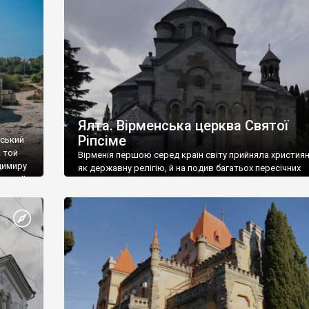
ефактів
називаються «повстяками» (postaki)…” “Вино. Крим
єкту
виробляє відмінне вино і його вдосталь: воно все ду
го».
легке біле і дуже […]
ти та
Ялта. Вірменська церква Святої
Ріпсіме
вський
 той
Вірменія першою серед країн світу прийняла христия
димиру
як державну релігію, й на подив багатьох пересічних
илю ІІ,
українців, які усіх кавказців вважають мусульманами,
 в
вірмени є відданими вірянами Христа