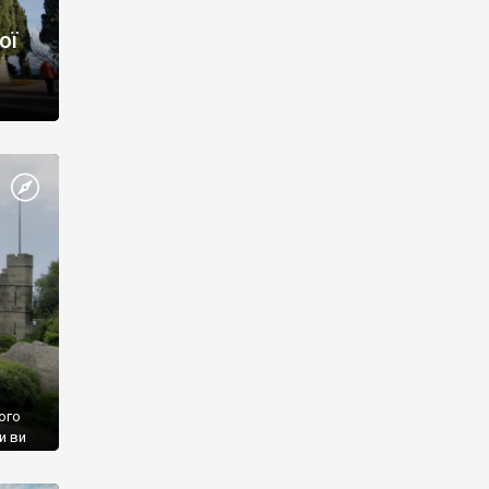
ої
ого
и ви