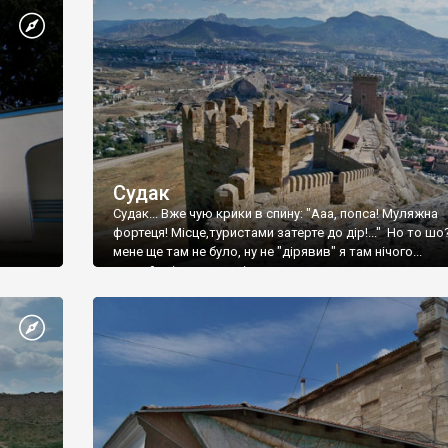
Судак
Судак... Вже чую крики в спину: "Ааа, попса! Муляжна
фортеця! Місце,туристами затерте до дір!..." Но то шо
мене ще там не було, ну не "дірявив" я там нічого...
принаймні до цього літа.