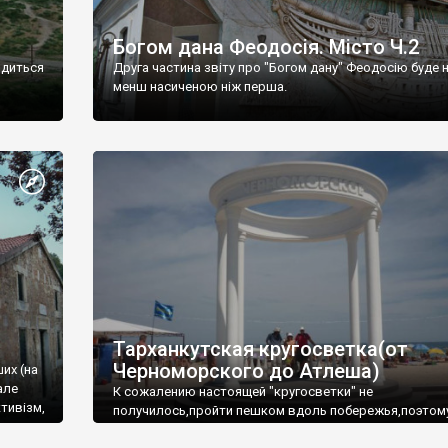
Богом дана Феодосія. Місто Ч.2
одиться
Друга частина звіту про "Богом дану" Феодосію буде 
менш насиченою ніж перша.
Тарханкутская кругосветка(от
Черноморского до Атлеша)
ших (на
але
К сожалению настоящей "кругосветки" не
тивізм,
получилось,пройти пешком вдоль побережья,поэтом
совершали радиальные вылазки из Оленевки.