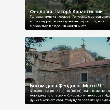
Феодосія. Пагорб Карантинний
Головна памятка Феодосії - Генуезька фортеця знах
в старому районі - на Карантинному пагорбі, який
підноситься в південній частині міста.
Богом дана Феодосія. Місто Ч.1
Феодосія (Кафа-12 (13) -15 (18) ст) - одне з найцікаві
мою думку) міст всього Кримського півострова .Ну,
думка в кожного своя, тому щоби розвіяти цей субєк
запрошую відвідати це