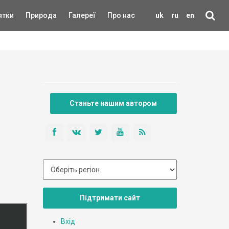
ятки
Природа
Галереї
Про нас
uk
ru
en
Станьте нашим автором
Підтримати сайт
Вхід