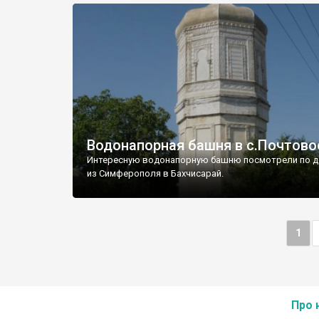
Водонапорная башня в с.Почтово
Интересную водонапорную башню посмотрели по д
из Симферополя в Бахчисарай.
1
Про 