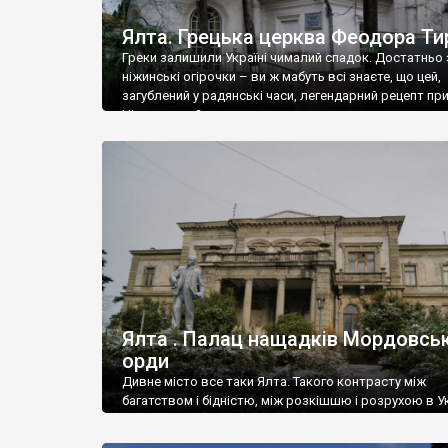
Ялта. Грецька церква Феодора Ти
Греки залишили Україні чималий спадок. Достатньо 
ніжинські огірочки – ви ж мабуть всі знаєте, що цей,
загублений у радянські часи, легендарний рецепт пр
Ніжин греки?
Ялта . Палац нащадків Мордовськ
орди
Дивне місто все таки Ялта. Такого контрасту між
багатством і бідністю, між розкішшю і розрухою в Ук
більше не знайдеш.