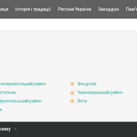
ниця
Історія і традиції
Регіони України
Закордон
Пам'
ноперекопський район
Феодосія
стополь
Чорноморський район
еропольський район
Ялта
к