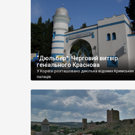
“Дюльбер”. Черговий витвір
геніального Краснова
У Кореїзі розташовано декілька відомих Кримських
палаців.