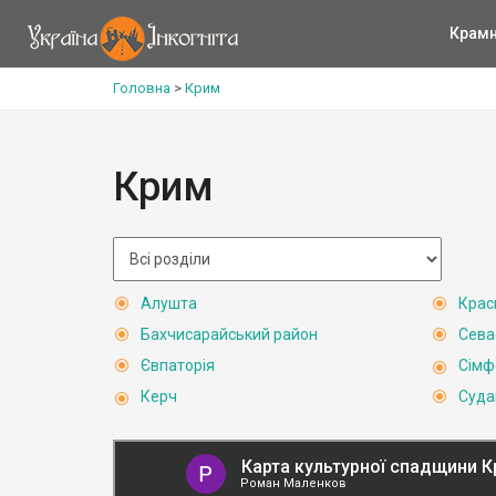
Крам
Головна
>
Крим
Крим
Алушта
Крас
Бахчисарайський район
Сева
Євпаторія
Сімф
Керч
Суда