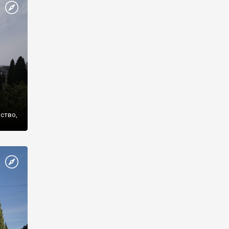
же
нство,