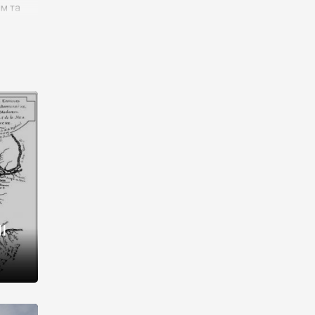
им та
ора і
є
го типу,
ей-
рний
ста:
 райони
від 2
I
і,
рукти,
 котрі