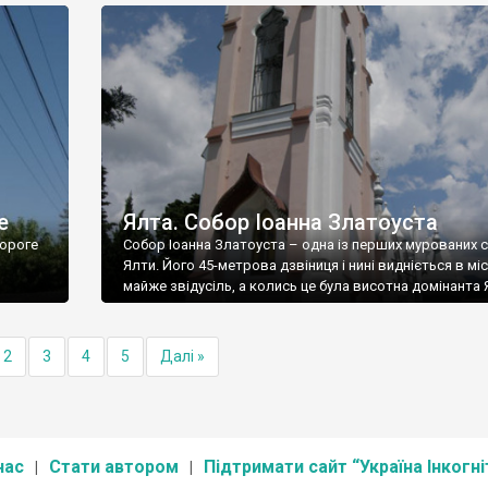
е
Ялта. Собор Іоанна Златоуста
ороге
Собор Іоанна Златоуста – одна із перших мурованих 
Ялти. Його 45-метрова дзвіниця і нині видніється в міс
майже звідусіль, а колись це була висотна домінанта 
2
3
4
5
Далі »
нас
Стати автором
Підтримати сайт “Україна Інкогні