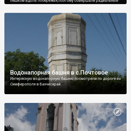
пешком вдоль побережья,поэтому совершали радиальные
вылазки из Оленевки.
Водонапорная башня в с.Почтовое
Интересную водонапорную башню посмотрели по дороге из
Симферополя в Бахчисарай.