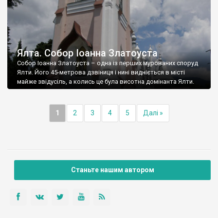
Ялта. Собор Іоанна Златоуста
Собор Іоанна Златоуста – одна із перших мурованих споруд
Ялти. Його 45-метрова дзвіниця і нині видніється в місті
майже звідусіль, а колись це була висотна домінанта Ялти.
1
2
3
4
5
Далі »
Станьте нашим автором