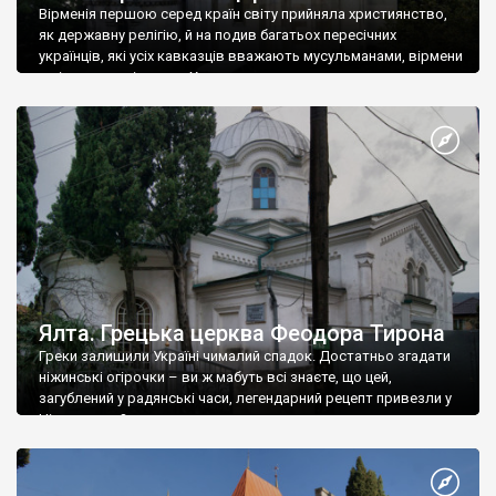
Вірменія першою серед країн світу прийняла християнство,
як державну релігію, й на подив багатьох пересічних
українців, які усіх кавказців вважають мусульманами, вірмени
є відданими вірянами Христа
Ялта. Грецька церква Феодора Тирона
Греки залишили Україні чималий спадок. Достатньо згадати
ніжинські огірочки – ви ж мабуть всі знаєте, що цей,
загублений у радянські часи, легендарний рецепт привезли у
Ніжин греки?