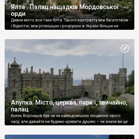
Ялта . Палац нащадків Мордовської
орди
Дивне місто все таки Ялта. Такого контрасту між багатством
і бідністю, між розкішшю і розрухою в Україні більше не
знайдеш.
Алупка. Місто, церква, парк і, звичайно,
палац
Князь Воронцов був чи не найвідомішою людиною свого
часу, але давайте не будемо кривити душею – чи знали ви це
прізвище до відвідин Алупки? Мабуть все таки ні.