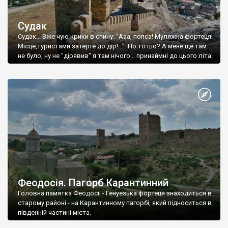
Судак
Судак... Вже чую крики в спину: "Ааа, попса! Муляжна фортеця!
Місце,туристами затерте до дір!..." Но то шо? А мене ще там
не було, ну не "дірявив" я там нічого... принаймні до цього літа.
Феодосія. Пагорб Карантинний
Головна памятка Феодосії - Генуезька фортеця знаходиться в
старому районі - на Карантинному пагорбі, який підноситься в
південній частині міста.