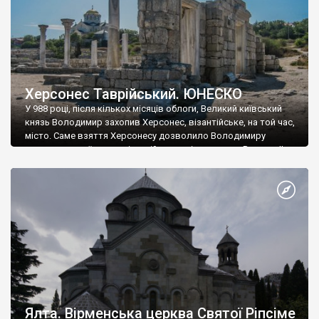
Херсонес Таврійський. ЮНЕСКО
У 988 році, після кількох місяців облоги, Великий київський
князь Володимир захопив Херсонес, візантійське, на той час,
місто. Саме взяття Херсонесу дозволило Володимиру
диктувати свої умови візантійському імператору Василю ІІ, та
одружитися з його дочкою Ганною. Цього ж року, в
Херсонесі Володимир-язичник, став Василем-християнином.
А потім було Хрещення Русі. На честь Херсонесу Таврійського
названо місто […]
Ялта. Вірменська церква Святої Ріпсіме