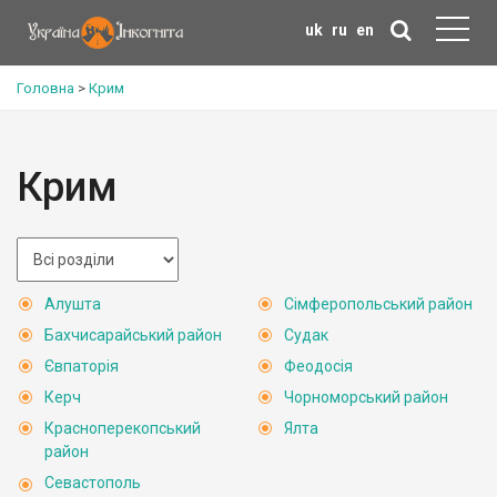
uk
ru
en
Головна
>
Крим
Крим
Алушта
Сімферопольський район
Бахчисарайський район
Судак
Євпаторія
Феодосія
Керч
Чорноморський район
Красноперекопський
Ялта
район
Севастополь