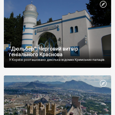
“Дюльбер”. Черговий витвір
геніального Краснова
У Кореїзі розташовано декілька відомих Кримських палаців.