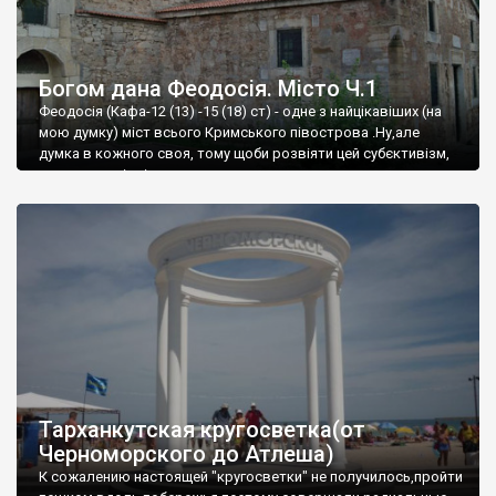
Богом дана Феодосія. Місто Ч.1
Феодосія (Кафа-12 (13) -15 (18) ст) - одне з найцікавіших (на
мою думку) міст всього Кримського півострова .Ну,але
думка в кожного своя, тому щоби розвіяти цей субєктивізм,
запрошую відвідати це
Тарханкутская кругосветка(от
Черноморского до Атлеша)
К сожалению настоящей "кругосветки" не получилось,пройти