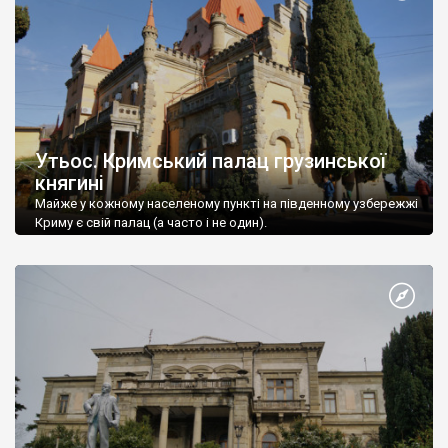
Утьос. Кримський палац грузинської
княгині
Майже у кожному населеному пункті на південному узбережжі
Криму є свій палац (а часто і не один).