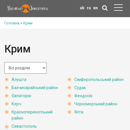
uk
ru
en
Головна
>
Крим
Крим
Алушта
Сімферопольський район
Бахчисарайський район
Судак
Євпаторія
Феодосія
Керч
Чорноморський район
Красноперекопський
Ялта
район
Севастополь