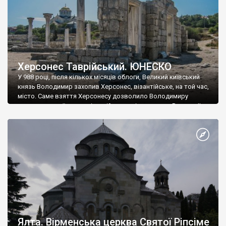
Херсонес Таврійський. ЮНЕСКО
У 988 році, після кількох місяців облоги, Великий київський
князь Володимир захопив Херсонес, візантійське, на той час,
місто. Саме взяття Херсонесу дозволило Володимиру
диктувати свої умови візантійському імператору Василю ІІ, та
одружитися з його дочкою Ганною. Цього ж року, в
Херсонесі Володимир-язичник, став Василем-християнином.
А потім було Хрещення Русі. На честь Херсонесу Таврійського
названо місто […]
Ялта. Вірменська церква Святої Ріпсіме