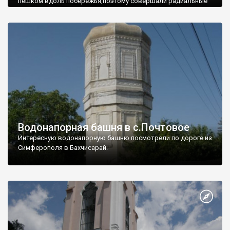
пешком вдоль побережья,поэтому совершали радиальные
вылазки из Оленевки.
Водонапорная башня в с.Почтовое
Интересную водонапорную башню посмотрели по дороге из
Симферополя в Бахчисарай.