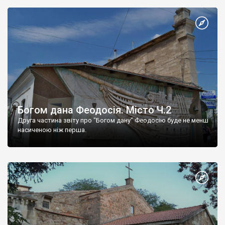
Богом дана Феодосія. Місто Ч.2
Друга частина звіту про "Богом дану" Феодосію буде не менш
насиченою ніж перша.