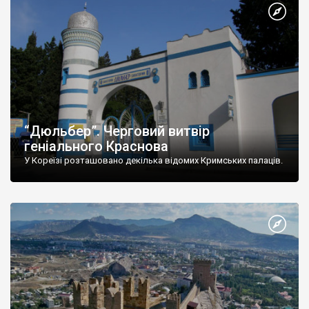
“Дюльбер”. Черговий витвір
геніального Краснова
У Кореїзі розташовано декілька відомих Кримських палаців.