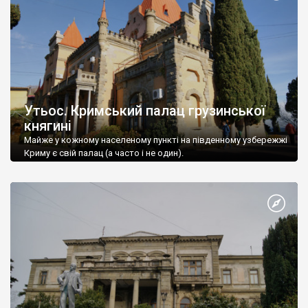
Утьос. Кримський палац грузинської
княгині
Майже у кожному населеному пункті на південному узбережжі
Криму є свій палац (а часто і не один).