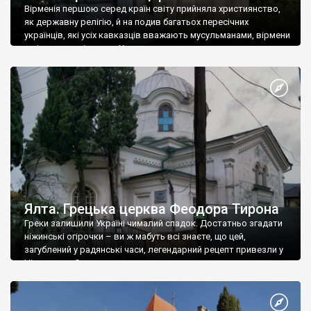
Вірменія першою серед країн світу прийняла християнство,
як державну релігію, й на подив багатьох пересічних
українців, які усіх кавказців вважають мусульманами, вірмени
є відданими вірянами Христа
Ялта. Грецька церква Феодора Тирона
Греки залишили Україні чималий спадок. Достатньо згадати
ніжинські огірочки – ви ж мабуть всі знаєте, що цей,
загублений у радянські часи, легендарний рецепт привезли у
Ніжин греки?