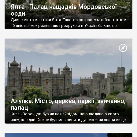
Ялта . Палац нащадків Мордовської
орди
Дивне місто все таки Ялта. Такого контрасту між багатством
і бідністю, між розкішшю і розрухою в Україні більше не
знайдеш.
Алупка. Місто, церква, парк і, звичайно,
палац
Князь Воронцов був чи не найвідомішою людиною свого
часу, але давайте не будемо кривити душею – чи знали ви це
прізвище до відвідин Алупки? Мабуть все таки ні.