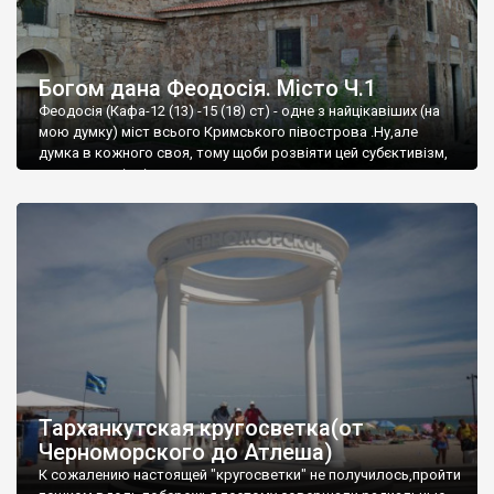
Богом дана Феодосія. Місто Ч.1
Феодосія (Кафа-12 (13) -15 (18) ст) - одне з найцікавіших (на
мою думку) міст всього Кримського півострова .Ну,але
думка в кожного своя, тому щоби розвіяти цей субєктивізм,
запрошую відвідати це
Тарханкутская кругосветка(от
Черноморского до Атлеша)
К сожалению настоящей "кругосветки" не получилось,пройти