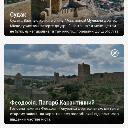
Судак
Судак... Вже чую крики в спину: "Ааа, попса! Муляжна фортеця!
Місце,туристами затерте до дір!..." Но то шо? А мене ще там
не було, ну не "дірявив" я там нічого... принаймні до цього літа.
Феодосія. Пагорб Карантинний
Головна памятка Феодосії - Генуезька фортеця знаходиться в
старому районі - на Карантинному пагорбі, який підноситься в
південній частині міста.