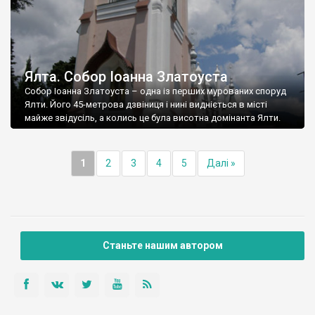
Ялта. Собор Іоанна Златоуста
Собор Іоанна Златоуста – одна із перших мурованих споруд
Ялти. Його 45-метрова дзвіниця і нині видніється в місті
майже звідусіль, а колись це була висотна домінанта Ялти.
1
2
3
4
5
Далі »
Станьте нашим автором