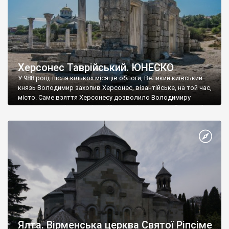
Херсонес Таврійський. ЮНЕСКО
У 988 році, після кількох місяців облоги, Великий київський
князь Володимир захопив Херсонес, візантійське, на той час,
місто. Саме взяття Херсонесу дозволило Володимиру
диктувати свої умови візантійському імператору Василю ІІ, та
одружитися з його дочкою Ганною. Цього ж року, в
Херсонесі Володимир-язичник, став Василем-християнином.
А потім було Хрещення Русі. На честь Херсонесу Таврійського
названо місто […]
Ялта. Вірменська церква Святої Ріпсіме