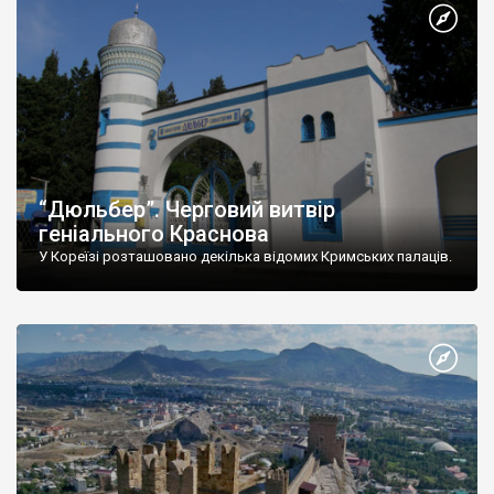
“Дюльбер”. Черговий витвір
геніального Краснова
У Кореїзі розташовано декілька відомих Кримських палаців.