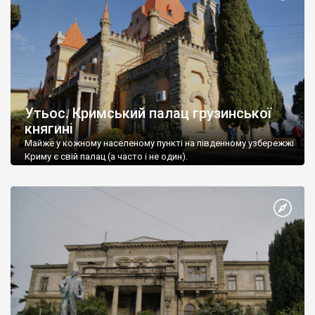
Утьос. Кримський палац грузинської
княгині
Майже у кожному населеному пункті на південному узбережжі
Криму є свій палац (а часто і не один).