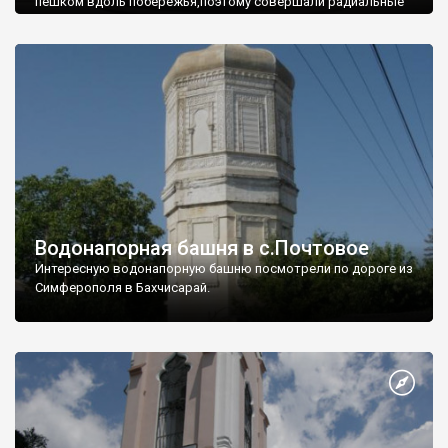
пешком вдоль побережья,поэтому совершали радиальные
вылазки из Оленевки.
Водонапорная башня в с.Почтовое
Интересную водонапорную башню посмотрели по дороге из
Симферополя в Бахчисарай.