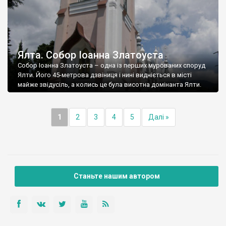
Ялта. Собор Іоанна Златоуста
Собор Іоанна Златоуста – одна із перших мурованих споруд
Ялти. Його 45-метрова дзвіниця і нині видніється в місті
майже звідусіль, а колись це була висотна домінанта Ялти.
1
2
3
4
5
Далі »
Станьте нашим автором