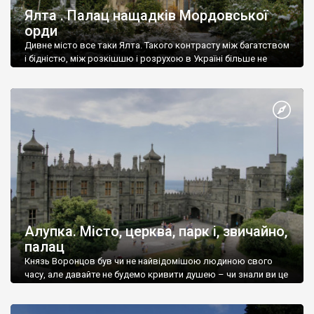
Ялта . Палац нащадків Мордовської
орди
Дивне місто все таки Ялта. Такого контрасту між багатством
і бідністю, між розкішшю і розрухою в Україні більше не
знайдеш.
Алупка. Місто, церква, парк і, звичайно,
палац
Князь Воронцов був чи не найвідомішою людиною свого
часу, але давайте не будемо кривити душею – чи знали ви це
прізвище до відвідин Алупки? Мабуть все таки ні.