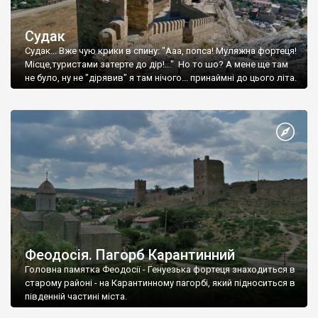
Судак
Судак... Вже чую крики в спину: "Ааа, попса! Муляжна фортеця!
Місце,туристами затерте до дір!..." Но то шо? А мене ще там
не було, ну не "дірявив" я там нічого... принаймні до цього літа.
Феодосія. Пагорб Карантинний
Головна памятка Феодосії - Генуезька фортеця знаходиться в
старому районі - на Карантинному пагорбі, який підноситься в
південній частині міста.