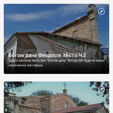
Богом дана Феодосія. Місто Ч.2
Друга частина звіту про "Богом дану" Феодосію буде не менш
насиченою ніж перша.