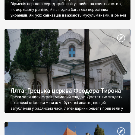
Вірменія першою серед країн світу прийняла християнство,
як державну релігію, й на подив багатьох пересічних
українців, які усіх кавказців вважають мусульманами, вірмени
є відданими вірянами Христа
Ялта. Грецька церква Феодора Тирона
Греки залишили Україні чималий спадок. Достатньо згадати
ніжинські огірочки – ви ж мабуть всі знаєте, що цей,
загублений у радянські часи, легендарний рецепт привезли у
Ніжин греки?