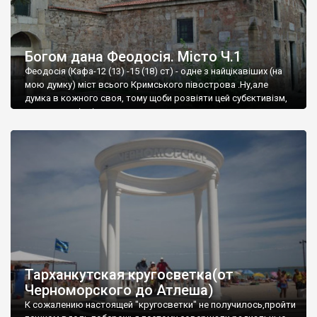
Богом дана Феодосія. Місто Ч.1
Феодосія (Кафа-12 (13) -15 (18) ст) - одне з найцікавіших (на
мою думку) міст всього Кримського півострова .Ну,але
думка в кожного своя, тому щоби розвіяти цей субєктивізм,
запрошую відвідати це
Тарханкутская кругосветка(от
Черноморского до Атлеша)
К сожалению настоящей "кругосветки" не получилось,пройти