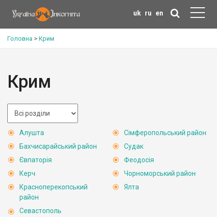
uk
ru
en
Головна
>
Крим
Крим
Алушта
Сімферопольський район
Бахчисарайський район
Судак
Євпаторія
Феодосія
Керч
Чорноморський район
Красноперекопський
Ялта
район
Севастополь