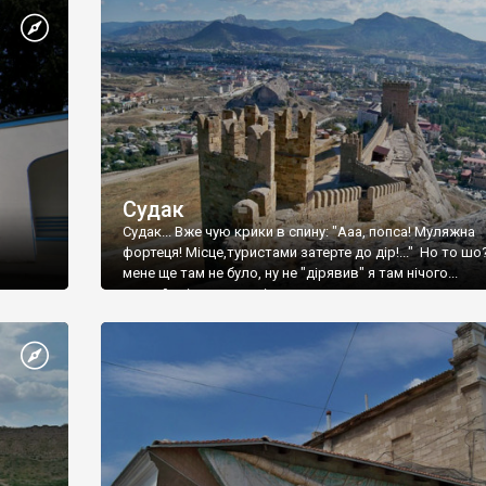
Судак
Судак... Вже чую крики в спину: "Ааа, попса! Муляжна
фортеця! Місце,туристами затерте до дір!..." Но то шо
мене ще там не було, ну не "дірявив" я там нічого...
принаймні до цього літа.