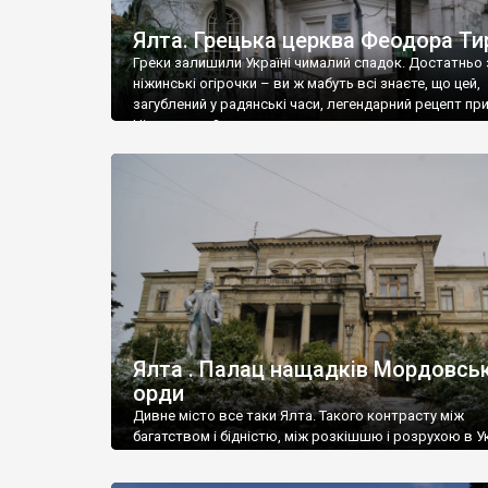
Ялта. Грецька церква Феодора Ти
Греки залишили Україні чималий спадок. Достатньо 
ніжинські огірочки – ви ж мабуть всі знаєте, що цей,
загублений у радянські часи, легендарний рецепт пр
Ніжин греки?
Ялта . Палац нащадків Мордовськ
орди
Дивне місто все таки Ялта. Такого контрасту між
багатством і бідністю, між розкішшю і розрухою в Ук
більше не знайдеш.