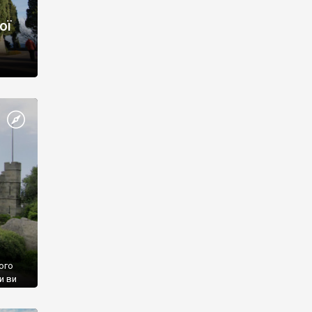
ої
ого
и ви