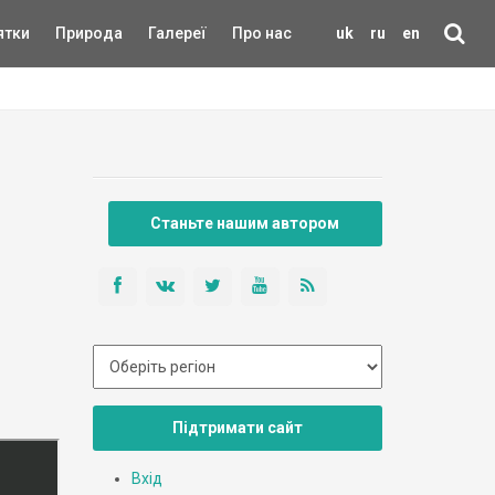
ятки
Природа
Галереї
Про нас
uk
ru
en
Станьте нашим автором
Підтримати сайт
Вхід