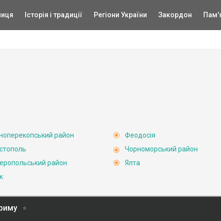
ниця
Історія і традиції
Регіони України
Закордон
Пам'
ноперекопський район
Феодосія
стополь
Чорноморський район
еропольський район
Ялта
к