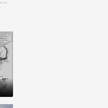
им та
ора і
є
го типу,
ей-
рний
ста:
 райони
від 2
I
і,
рукти,
 котрі