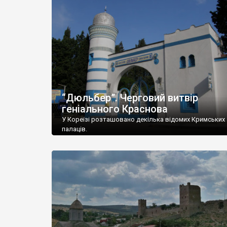
“Дюльбер”. Черговий витвір
геніального Краснова
У Кореїзі розташовано декілька відомих Кримських
палаців.