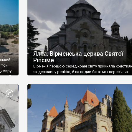
ефактів
називаються «повстяками» (postaki)…” “Вино. Крим
єкту
виробляє відмінне вино і його вдосталь: воно все ду
го».
легке біле і дуже […]
ти та
Ялта. Вірменська церква Святої
Ріпсіме
вський
 той
Вірменія першою серед країн світу прийняла христия
димиру
як державну релігію, й на подив багатьох пересічних
илю ІІ,
українців, які усіх кавказців вважають мусульманами,
 в
вірмени є відданими вірянами Христа