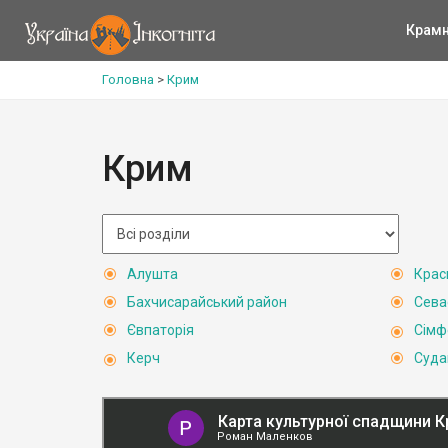
Крам
Головна
>
Крим
Крим
Алушта
Крас
Бахчисарайський район
Сева
Євпаторія
Сімф
Керч
Суда