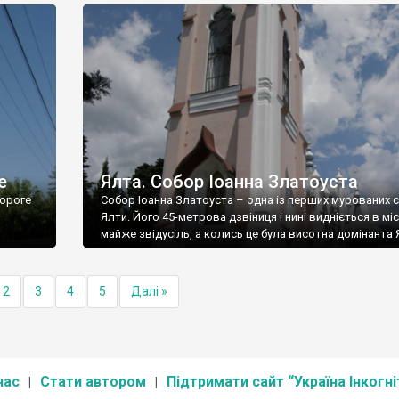
е
Ялта. Собор Іоанна Златоуста
ороге
Собор Іоанна Златоуста – одна із перших мурованих 
Ялти. Його 45-метрова дзвіниця і нині видніється в міс
майже звідусіль, а колись це була висотна домінанта 
2
3
4
5
Далі »
нас
Стати автором
Підтримати сайт “Україна Інкогні