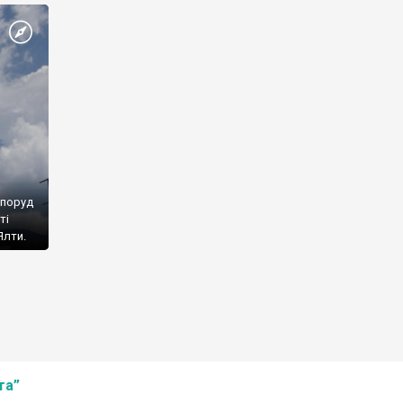
споруд
ті
Ялти.
та”