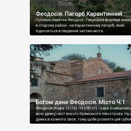
Феодосія. Пагорб Карантинний
Головна памятка Феодосії - Генуезька фортеця знах
в старому районі - на Карантинному пагорбі, який
підноситься в південній частині міста.
Богом дана Феодосія. Місто Ч.1
Феодосія (Кафа-12 (13) -15 (18) ст) - одне з найцікаві
мою думку) міст всього Кримського півострова .Ну,
думка в кожного своя, тому щоби розвіяти цей субєк
запрошую відвідати це