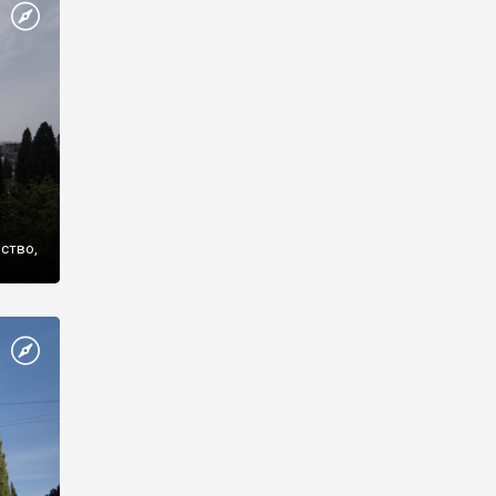
же
нство,