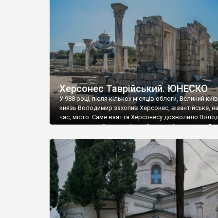
музею «Новгородський музей-заповідник» сотні арт
візантійської доби. Раритети викрадені з фондів об’
культурної спадщини ЮНЕСКО «Херсонеса Таврійсько
Офіційно – на виставку «Золото Візантії», але експер
влада в Україні вважають це лише […]
Херсонес Таврійський. ЮНЕСКО
У 988 році, після кількох місяців облоги, Великий киї
князь Володимир захопив Херсонес, візантійське, на
час, місто. Саме взяття Херсонесу дозволило Воло
диктувати свої умови візантійському імператору Вас
та одружитися з його дочкою Ганною. Цього ж року,
Херсонесі Володимир-язичник, став Василем-
християнином. А потім було Хрещення Русі. На честь
Херсонесу Таврійського названо місто […]