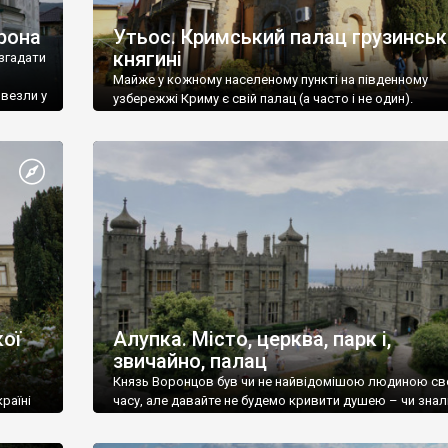
рона
Утьос. Кримський палац грузинськ
княгині
згадати
Майже у кожному населеному пункті на південному
ивезли у
узбережжі Криму є свій палац (а часто і не один).
ої
Алупка. Місто, церква, парк і,
звичайно, палац
Князь Воронцов був чи не найвідомішою людиною св
раїні
часу, але давайте не будемо кривити душею – чи знал
це прізвище до відвідин Алупки? Мабуть все таки ні.