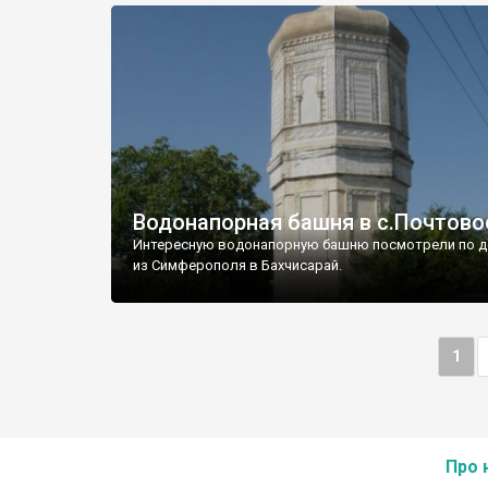
Водонапорная башня в с.Почтово
Интересную водонапорную башню посмотрели по д
из Симферополя в Бахчисарай.
1
Про 