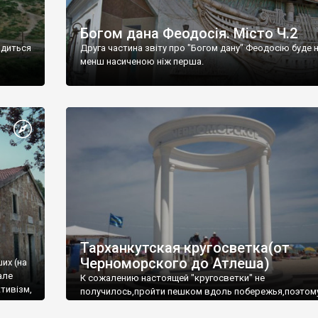
Богом дана Феодосія. Місто Ч.2
одиться
Друга частина звіту про "Богом дану" Феодосію буде 
менш насиченою ніж перша.
Тарханкутская кругосветка(от
Черноморского до Атлеша)
ших (на
але
К сожалению настоящей "кругосветки" не
тивізм,
получилось,пройти пешком вдоль побережья,поэтом
совершали радиальные вылазки из Оленевки.