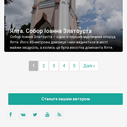
Ялта. Собор Іоанна Златоуста
Собор Іоанна Златоуста – одна із перших мурованих споруд
Ялти. Його 45-метрова дзвіниця і нині видніється в місті
майже звідусіль, а колись це була висотна домінанта Ялти.
1
2
3
4
5
Далі »
Станьте нашим автором