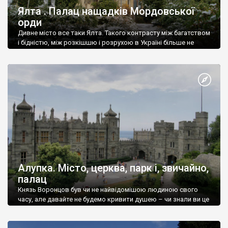
Ялта . Палац нащадків Мордовської
орди
Дивне місто все таки Ялта. Такого контрасту між багатством
і бідністю, між розкішшю і розрухою в Україні більше не
знайдеш.
Алупка. Місто, церква, парк і, звичайно,
палац
Князь Воронцов був чи не найвідомішою людиною свого
часу, але давайте не будемо кривити душею – чи знали ви це
прізвище до відвідин Алупки? Мабуть все таки ні.