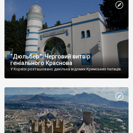
“Дюльбер”. Черговий витвір
геніального Краснова
У Кореїзі розташовано декілька відомих Кримських палаців.