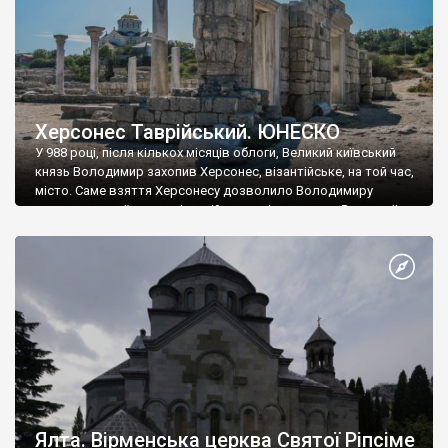
Херсонес Таврійський. ЮНЕСКО
У 988 році, після кількох місяців облоги, Великий київський
князь Володимир захопив Херсонес, візантійське, на той час,
місто. Саме взяття Херсонесу дозволило Володимиру
диктувати свої умови візантійському імператору Василю ІІ, та
одружитися з його дочкою Ганною. Цього ж року, в
Херсонесі Володимир-язичник, став Василем-християнином.
А потім було Хрещення Русі. На честь Херсонесу Таврійського
названо місто […]
Ялта. Вірменська церква Святої Ріпсіме