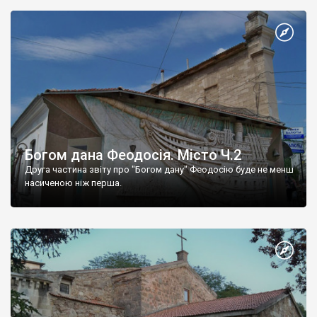
Богом дана Феодосія. Місто Ч.2
Друга частина звіту про "Богом дану" Феодосію буде не менш
насиченою ніж перша.