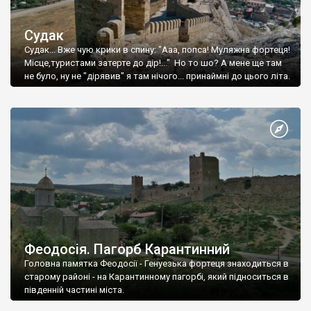
Судак
Судак... Вже чую крики в спину: "Ааа, попса! Муляжна фортеця!
Місце,туристами затерте до дір!..." Но то шо? А мене ще там
не було, ну не "дірявив" я там нічого... принаймні до цього літа.
Феодосія. Пагорб Карантинний
Головна памятка Феодосії - Генуезька фортеця знаходиться в
старому районі - на Карантинному пагорбі, який підноситься в
південній частині міста.