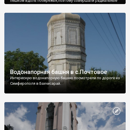
пешком вдоль побережья,поэтому совершали радиальные
вылазки из Оленевки.
Водонапорная башня в с.Почтовое
Интересную водонапорную башню посмотрели по дороге из
Симферополя в Бахчисарай.