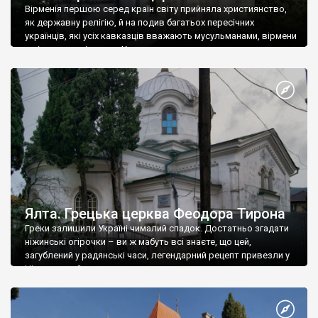
Вірменія першою серед країн світу прийняла християнство,
як державну релігію, й на подив багатьох пересічних
українців, які усіх кавказців вважають мусульманами, вірмени
є відданими вірянами Христа
Ялта. Грецька церква Феодора Тирона
Греки залишили Україні чималий спадок. Достатньо згадати
ніжинські огірочки – ви ж мабуть всі знаєте, що цей,
загублений у радянські часи, легендарний рецепт привезли у
Ніжин греки?