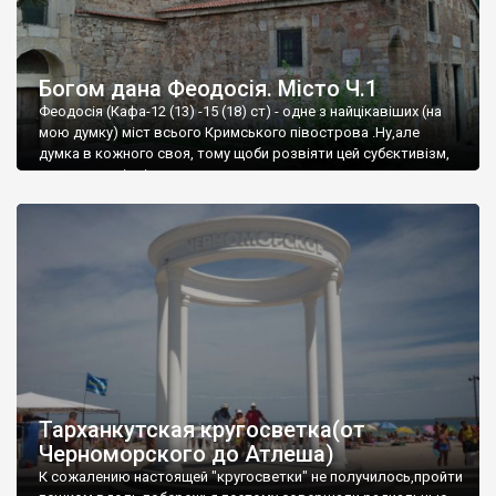
Богом дана Феодосія. Місто Ч.1
Феодосія (Кафа-12 (13) -15 (18) ст) - одне з найцікавіших (на
мою думку) міст всього Кримського півострова .Ну,але
думка в кожного своя, тому щоби розвіяти цей субєктивізм,
запрошую відвідати це
Тарханкутская кругосветка(от
Черноморского до Атлеша)
К сожалению настоящей "кругосветки" не получилось,пройти