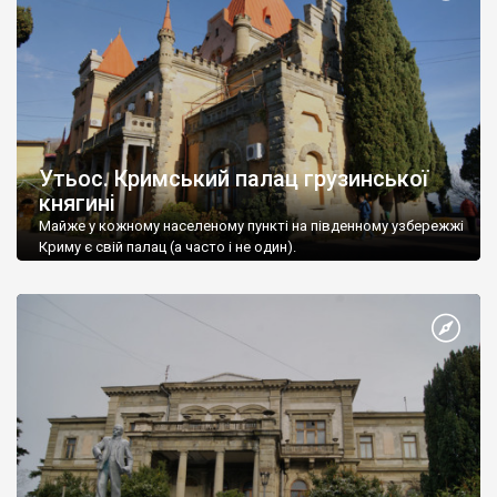
Утьос. Кримський палац грузинської
княгині
Майже у кожному населеному пункті на південному узбережжі
Криму є свій палац (а часто і не один).