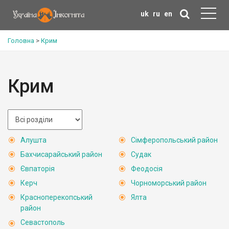
uk
ru
en
Головна
>
Крим
Крим
Алушта
Сімферопольський район
Бахчисарайський район
Судак
Євпаторія
Феодосія
Керч
Чорноморський район
Красноперекопський
Ялта
район
Севастополь