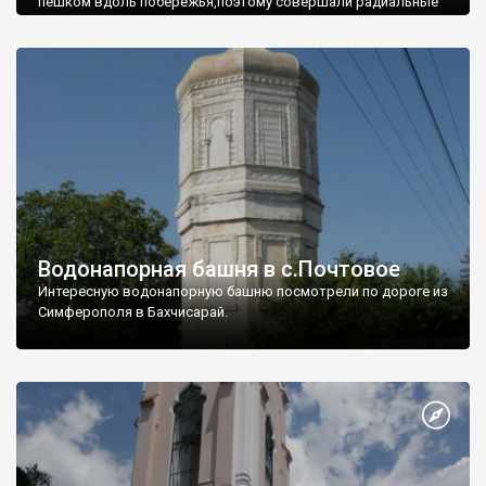
пешком вдоль побережья,поэтому совершали радиальные
вылазки из Оленевки.
Водонапорная башня в с.Почтовое
Интересную водонапорную башню посмотрели по дороге из
Симферополя в Бахчисарай.