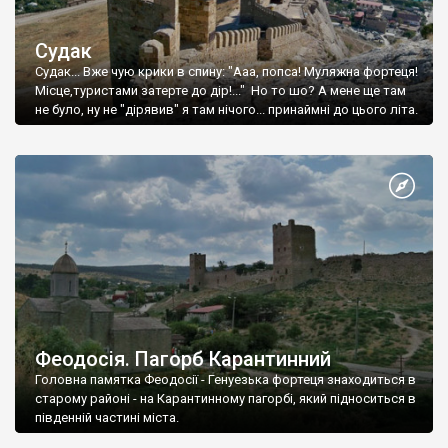
Судак
Судак... Вже чую крики в спину: "Ааа, попса! Муляжна фортеця!
Місце,туристами затерте до дір!..." Но то шо? А мене ще там
не було, ну не "дірявив" я там нічого... принаймні до цього літа.
Феодосія. Пагорб Карантинний
Головна памятка Феодосії - Генуезька фортеця знаходиться в
старому районі - на Карантинному пагорбі, який підноситься в
південній частині міста.