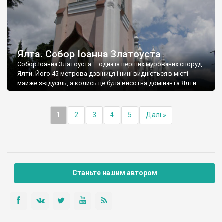
Ялта. Собор Іоанна Златоуста
Собор Іоанна Златоуста – одна із перших мурованих споруд
Ялти. Його 45-метрова дзвіниця і нині видніється в місті
майже звідусіль, а колись це була висотна домінанта Ялти.
1
2
3
4
5
Далі »
Станьте нашим автором