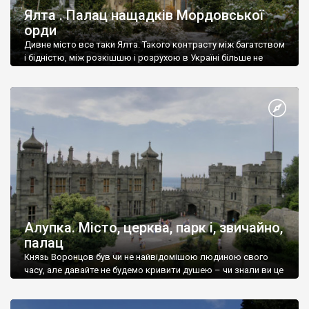
Ялта . Палац нащадків Мордовської
орди
Дивне місто все таки Ялта. Такого контрасту між багатством
і бідністю, між розкішшю і розрухою в Україні більше не
знайдеш.
Алупка. Місто, церква, парк і, звичайно,
палац
Князь Воронцов був чи не найвідомішою людиною свого
часу, але давайте не будемо кривити душею – чи знали ви це
прізвище до відвідин Алупки? Мабуть все таки ні.