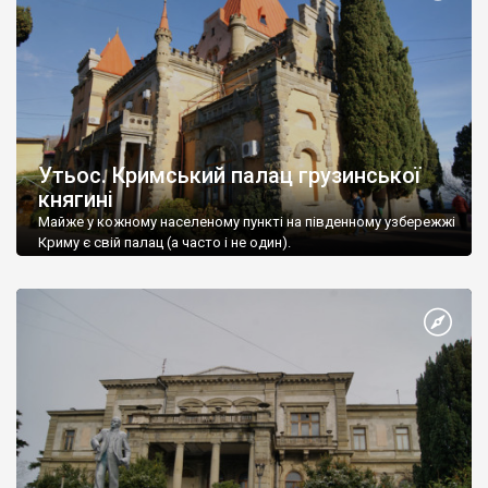
Утьос. Кримський палац грузинської
княгині
Майже у кожному населеному пункті на південному узбережжі
Криму є свій палац (а часто і не один).