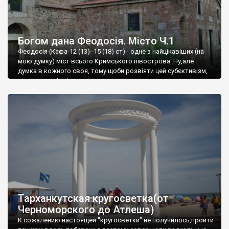
Богом дана Феодосія. Місто Ч.1
Феодосія (Кафа-12 (13) -15 (18) ст) - одне з найцікавіших (на
мою думку) міст всього Кримського півострова .Ну,але
думка в кожного своя, тому щоби розвіяти цей субєктивізм,
запрошую відвідати це
Тарханкутская кругосветка(от
Черноморского до Атлеша)
К сожалению настоящей "кругосветки" не получилось,пройти