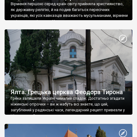
Вірменія першою серед країн світу прийняла християнство,
як державну релігію, й на подив багатьох пересічних
українців, які усіх кавказців вважають мусульманами, вірмени
є відданими вірянами Христа
Ялта. Грецька церква Феодора Тирона
Греки залишили Україні чималий спадок. Достатньо згадати
ніжинські огірочки – ви ж мабуть всі знаєте, що цей,
загублений у радянські часи, легендарний рецепт привезли у
Ніжин греки?