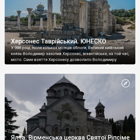
Херсонес Таврійський. ЮНЕСКО
У 988 році, після кількох місяців облоги, Великий київський
князь Володимир захопив Херсонес, візантійське, на той час,
місто. Саме взяття Херсонесу дозволило Володимиру
диктувати свої умови візантійському імператору Василю ІІ, та
одружитися з його дочкою Ганною. Цього ж року, в
Херсонесі Володимир-язичник, став Василем-християнином.
А потім було Хрещення Русі. На честь Херсонесу Таврійського
названо місто […]
Ялта. Вірменська церква Святої Ріпсіме