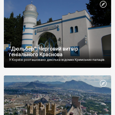
“Дюльбер”. Черговий витвір
геніального Краснова
У Кореїзі розташовано декілька відомих Кримських палаців.