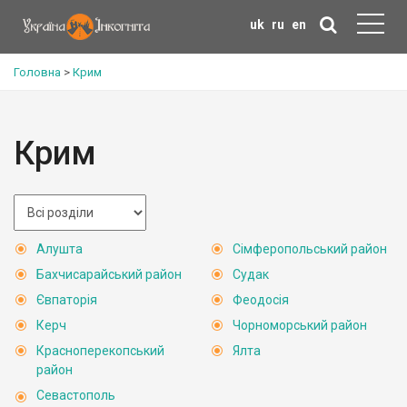
uk
ru
en
Головна
>
Крим
Крим
Алушта
Сімферопольський район
Бахчисарайський район
Судак
Євпаторія
Феодосія
Керч
Чорноморський район
Красноперекопський
Ялта
район
Севастополь