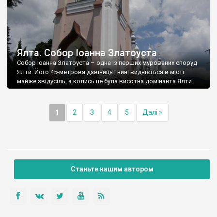
Ялта. Собор Іоанна Златоуста
Собор Іоанна Златоуста – одна із перших мурованих споруд
Ялти. Його 45-метрова дзвіниця і нині видніється в місті
майже звідусіль, а колись це була висотна домінанта Ялти.
1
2
3
4
5
Далі »
Станьте нашим автором