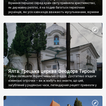
Вірменія першою серед країн світу прийняла християнство,
як державну релігію, й на подив багатьох пересічних
українців, які усіх кавказців вважають мусульманами, вірмени
є відданими вірянами Христа
Ялта. Грецька церква Феодора Тирона
Греки залишили Україні чималий спадок. Достатньо згадати
ніжинські огірочки – ви ж мабуть всі знаєте, що цей,
загублений у радянські часи, легендарний рецепт привезли у
Ніжин греки?