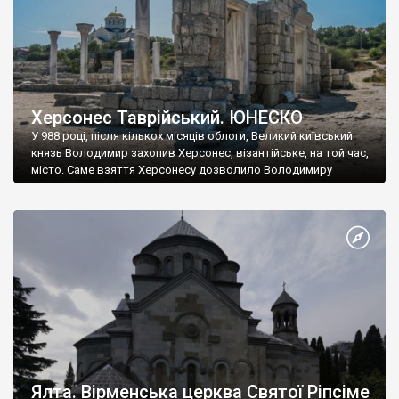
Херсонес Таврійський. ЮНЕСКО
У 988 році, після кількох місяців облоги, Великий київський
князь Володимир захопив Херсонес, візантійське, на той час,
місто. Саме взяття Херсонесу дозволило Володимиру
диктувати свої умови візантійському імператору Василю ІІ, та
одружитися з його дочкою Ганною. Цього ж року, в
Херсонесі Володимир-язичник, став Василем-християнином.
А потім було Хрещення Русі. На честь Херсонесу Таврійського
названо місто […]
Ялта. Вірменська церква Святої Ріпсіме