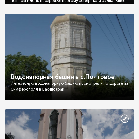
пешком вдоль побережья,поэтому совершали радиальные
вылазки из Оленевки.
Водонапорная башня в с.Почтовое
Интересную водонапорную башню посмотрели по дороге из
Симферополя в Бахчисарай.