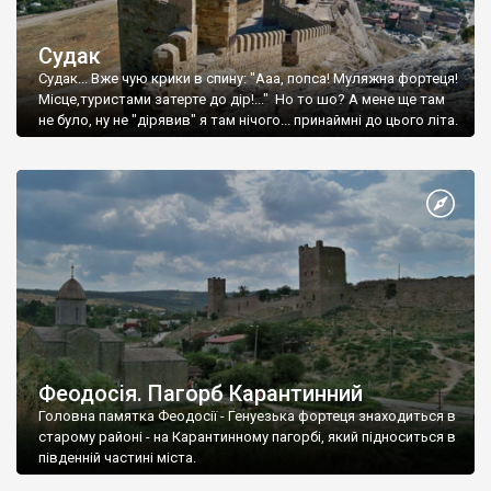
Судак
Судак... Вже чую крики в спину: "Ааа, попса! Муляжна фортеця!
Місце,туристами затерте до дір!..." Но то шо? А мене ще там
не було, ну не "дірявив" я там нічого... принаймні до цього літа.
Феодосія. Пагорб Карантинний
Головна памятка Феодосії - Генуезька фортеця знаходиться в
старому районі - на Карантинному пагорбі, який підноситься в
південній частині міста.