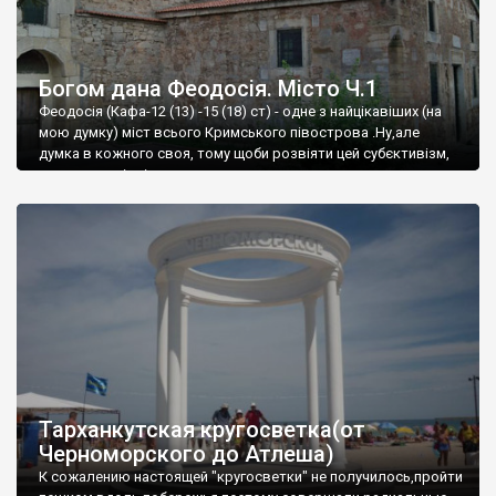
Богом дана Феодосія. Місто Ч.1
Феодосія (Кафа-12 (13) -15 (18) ст) - одне з найцікавіших (на
мою думку) міст всього Кримського півострова .Ну,але
думка в кожного своя, тому щоби розвіяти цей субєктивізм,
запрошую відвідати це
Тарханкутская кругосветка(от
Черноморского до Атлеша)
К сожалению настоящей "кругосветки" не получилось,пройти