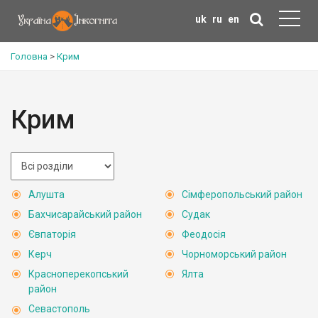
uk
ru
en
Головна
>
Крим
Крим
Алушта
Сімферопольський район
Бахчисарайський район
Судак
Євпаторія
Феодосія
Керч
Чорноморський район
Красноперекопський
Ялта
район
Севастополь