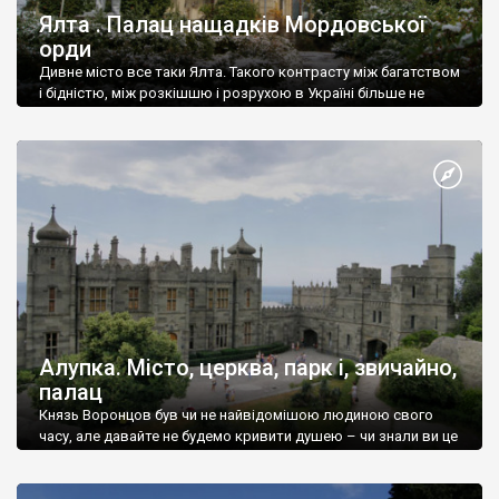
Ялта . Палац нащадків Мордовської
орди
Дивне місто все таки Ялта. Такого контрасту між багатством
і бідністю, між розкішшю і розрухою в Україні більше не
знайдеш.
Алупка. Місто, церква, парк і, звичайно,
палац
Князь Воронцов був чи не найвідомішою людиною свого
часу, але давайте не будемо кривити душею – чи знали ви це
прізвище до відвідин Алупки? Мабуть все таки ні.