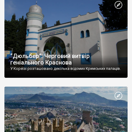
“Дюльбер”. Черговий витвір
геніального Краснова
У Кореїзі розташовано декілька відомих Кримських палаців.