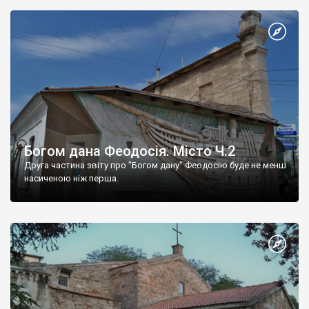
Богом дана Феодосія. Місто Ч.2
Друга частина звіту про "Богом дану" Феодосію буде не менш
насиченою ніж перша.