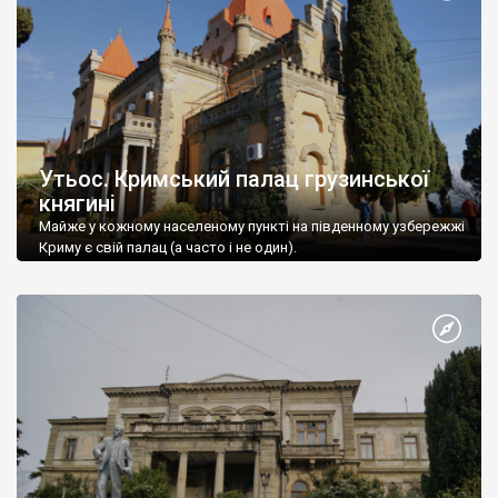
Утьос. Кримський палац грузинської
княгині
Майже у кожному населеному пункті на південному узбережжі
Криму є свій палац (а часто і не один).