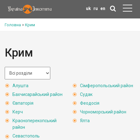
uk
ru
en
Головна
>
Крим
Крим
Алушта
Сімферопольський район
Бахчисарайський район
Судак
Євпаторія
Феодосія
Керч
Чорноморський район
Красноперекопський
Ялта
район
Севастополь