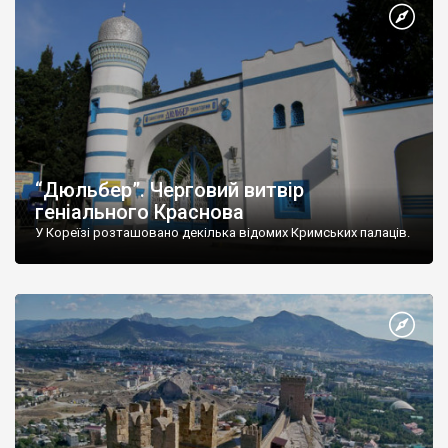
“Дюльбер”. Черговий витвір
геніального Краснова
У Кореїзі розташовано декілька відомих Кримських палаців.