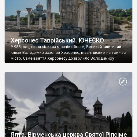
Херсонес Таврійський. ЮНЕСКО
У 988 році, після кількох місяців облоги, Великий київський
князь Володимир захопив Херсонес, візантійське, на той час,
місто. Саме взяття Херсонесу дозволило Володимиру
диктувати свої умови візантійському імператору Василю ІІ, та
одружитися з його дочкою Ганною. Цього ж року, в
Херсонесі Володимир-язичник, став Василем-християнином.
А потім було Хрещення Русі. На честь Херсонесу Таврійського
названо місто […]
Ялта. Вірменська церква Святої Ріпсіме