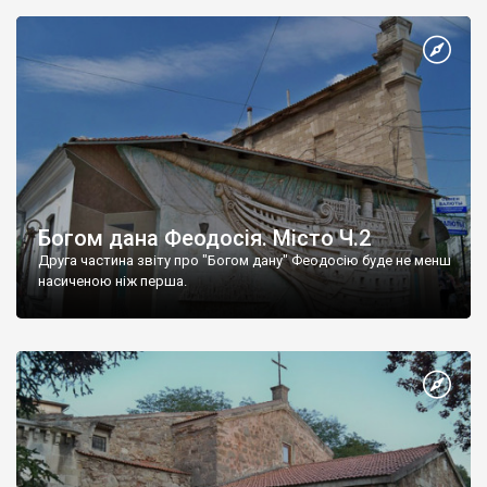
Богом дана Феодосія. Місто Ч.2
Друга частина звіту про "Богом дану" Феодосію буде не менш
насиченою ніж перша.