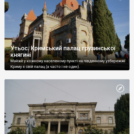
Утьос. Кримський палац грузинської
княгині
Майже у кожному населеному пункті на південному узбережжі
Криму є свій палац (а часто і не один).