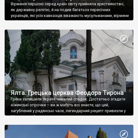
Вірменія першою серед країн світу прийняла християнство,
як державну релігію, й на подив багатьох пересічних
українців, які усіх кавказців вважають мусульманами, вірмени
є відданими вірянами Христа
Ялта. Грецька церква Феодора Тирона
Греки залишили Україні чималий спадок. Достатньо згадати
ніжинські огірочки – ви ж мабуть всі знаєте, що цей,
загублений у радянські часи, легендарний рецепт привезли у
Ніжин греки?