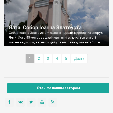
Ялта. Собор Іоанна Златоуста
Собор Іоанна Златоуста – одна із перших мурованих споруд
Ялти. Його 45-метрова дзвіниця і нині видніється в місті
майже звідусіль, а колись це була висотна домінанта Ялти.
1
2
3
4
5
Далі »
Станьте нашим автором