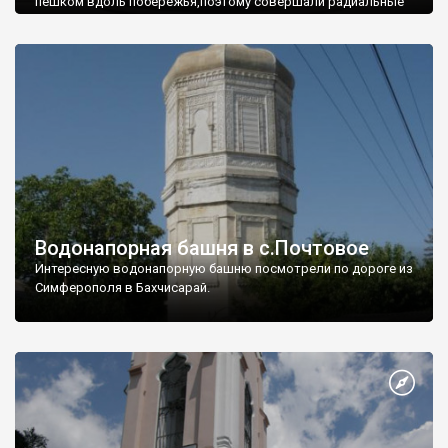
пешком вдоль побережья,поэтому совершали радиальные
вылазки из Оленевки.
Водонапорная башня в с.Почтовое
Интересную водонапорную башню посмотрели по дороге из
Симферополя в Бахчисарай.