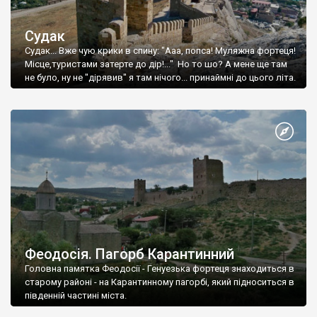
Судак
Судак... Вже чую крики в спину: "Ааа, попса! Муляжна фортеця!
Місце,туристами затерте до дір!..." Но то шо? А мене ще там
не було, ну не "дірявив" я там нічого... принаймні до цього літа.
Феодосія. Пагорб Карантинний
Головна памятка Феодосії - Генуезька фортеця знаходиться в
старому районі - на Карантинному пагорбі, який підноситься в
південній частині міста.