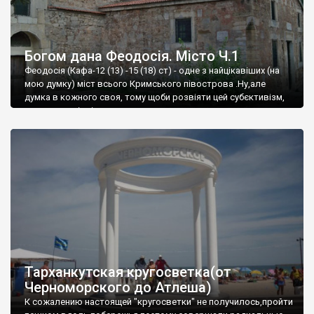
Богом дана Феодосія. Місто Ч.1
Феодосія (Кафа-12 (13) -15 (18) ст) - одне з найцікавіших (на
мою думку) міст всього Кримського півострова .Ну,але
думка в кожного своя, тому щоби розвіяти цей субєктивізм,
запрошую відвідати це
Тарханкутская кругосветка(от
Черноморского до Атлеша)
К сожалению настоящей "кругосветки" не получилось,пройти