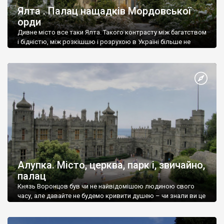
Ялта . Палац нащадків Мордовської
орди
Дивне місто все таки Ялта. Такого контрасту між багатством
і бідністю, між розкішшю і розрухою в Україні більше не
знайдеш.
Алупка. Місто, церква, парк і, звичайно,
палац
Князь Воронцов був чи не найвідомішою людиною свого
часу, але давайте не будемо кривити душею – чи знали ви це
прізвище до відвідин Алупки? Мабуть все таки ні.