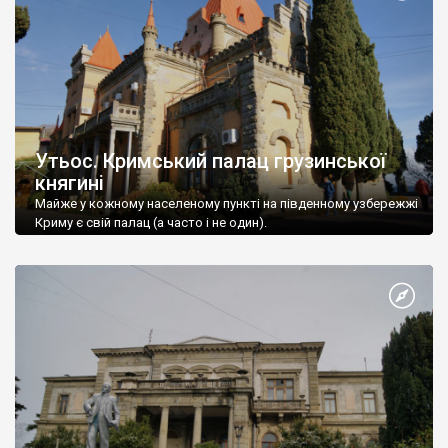
Утьос. Кримський палац грузинської
княгині
Майже у кожному населеному пункті на південному узбережжі
Криму є свій палац (а часто і не один).