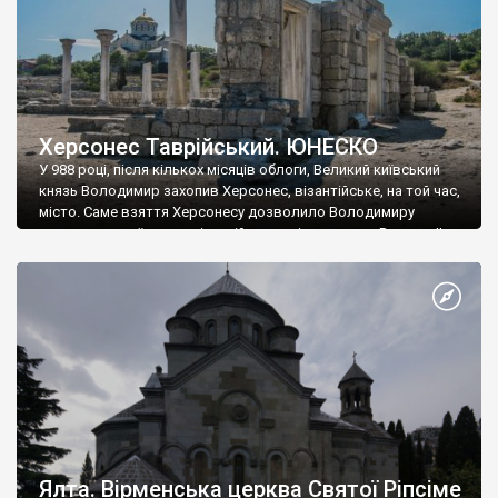
Херсонес Таврійський. ЮНЕСКО
У 988 році, після кількох місяців облоги, Великий київський
князь Володимир захопив Херсонес, візантійське, на той час,
місто. Саме взяття Херсонесу дозволило Володимиру
диктувати свої умови візантійському імператору Василю ІІ, та
одружитися з його дочкою Ганною. Цього ж року, в
Херсонесі Володимир-язичник, став Василем-християнином.
А потім було Хрещення Русі. На честь Херсонесу Таврійського
названо місто […]
Ялта. Вірменська церква Святої Ріпсіме