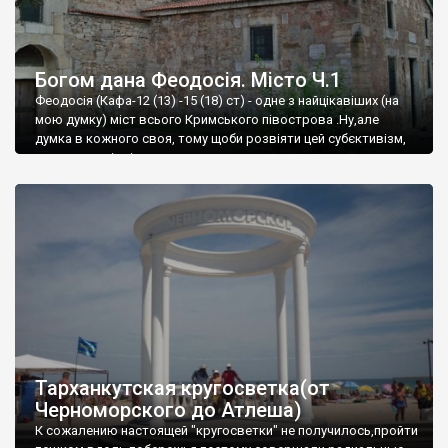
Богом дана Феодосія. Місто Ч.1
Феодосія (Кафа-12 (13) -15 (18) ст) - одне з найцікавіших (на
мою думку) міст всього Кримського півострова .Ну,але
думка в кожного своя, тому щоби розвіяти цей субєктивізм,
запрошую відвідати це
Тарханкутская кругосветка(от
Черноморского до Атлеша)
К сожалению настоящей "кругосветки" не получилось,пройти