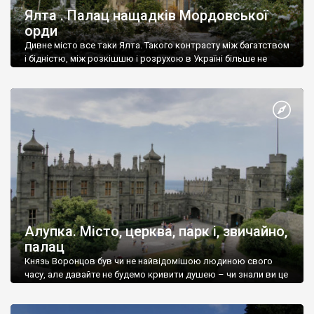
Ялта . Палац нащадків Мордовської
орди
Дивне місто все таки Ялта. Такого контрасту між багатством
і бідністю, між розкішшю і розрухою в Україні більше не
знайдеш.
Алупка. Місто, церква, парк і, звичайно,
палац
Князь Воронцов був чи не найвідомішою людиною свого
часу, але давайте не будемо кривити душею – чи знали ви це
прізвище до відвідин Алупки? Мабуть все таки ні.