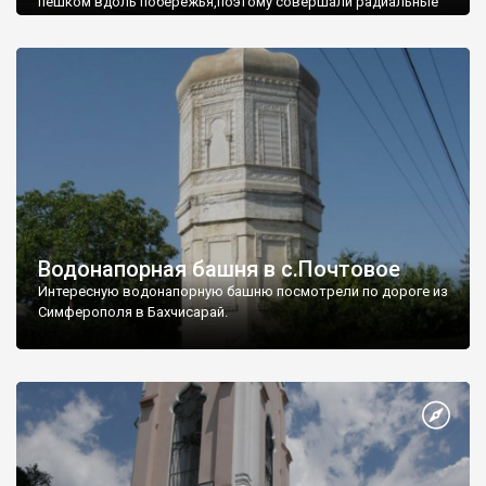
пешком вдоль побережья,поэтому совершали радиальные
вылазки из Оленевки.
Водонапорная башня в с.Почтовое
Интересную водонапорную башню посмотрели по дороге из
Симферополя в Бахчисарай.