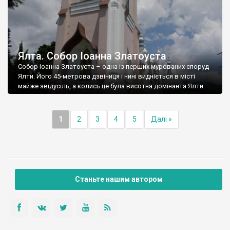
Ялта. Собор Іоанна Златоуста
Собор Іоанна Златоуста – одна із перших мурованих споруд
Ялти. Його 45-метрова дзвіниця і нині видніється в місті
майже звідусіль, а колись це була висотна домінанта Ялти.
1
2
3
4
5
Далі »
Станьте нашим автором