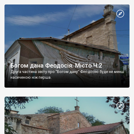
Богом дана Феодосія. Місто Ч.2
Друга частина звіту про "Богом дану" Феодосію буде не менш
насиченою ніж перша.