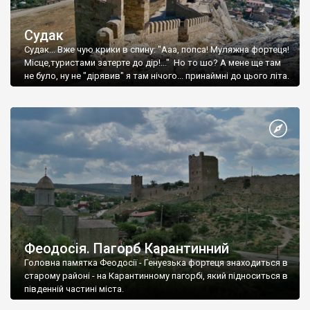
Судак
Судак... Вже чую крики в спину: "Ааа, попса! Муляжна фортеця!
Місце,туристами затерте до дір!..." Но то шо? А мене ще там
не було, ну не "дірявив" я там нічого... принаймні до цього літа.
Феодосія. Пагорб Карантинний
Головна памятка Феодосії - Генуезька фортеця знаходиться в
старому районі - на Карантинному пагорбі, який підноситься в
південній частині міста.