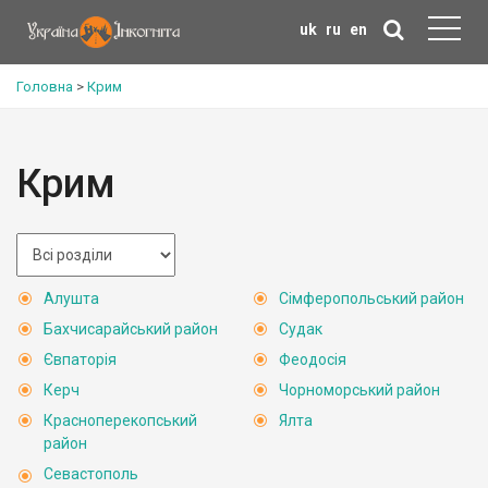
uk
ru
en
Головна
>
Крим
Крим
Алушта
Сімферопольський район
Бахчисарайський район
Судак
Євпаторія
Феодосія
Керч
Чорноморський район
Красноперекопський
Ялта
район
Севастополь