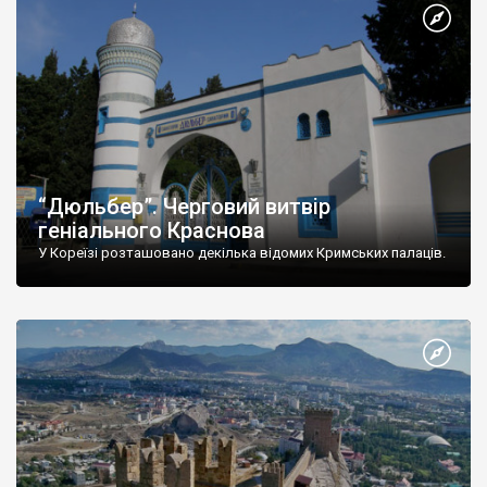
“Дюльбер”. Черговий витвір
геніального Краснова
У Кореїзі розташовано декілька відомих Кримських палаців.