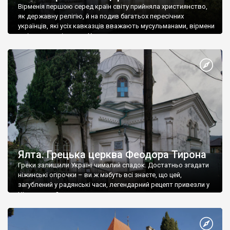
Вірменія першою серед країн світу прийняла християнство,
як державну релігію, й на подив багатьох пересічних
українців, які усіх кавказців вважають мусульманами, вірмени
є відданими вірянами Христа
Ялта. Грецька церква Феодора Тирона
Греки залишили Україні чималий спадок. Достатньо згадати
ніжинські огірочки – ви ж мабуть всі знаєте, що цей,
загублений у радянські часи, легендарний рецепт привезли у
Ніжин греки?