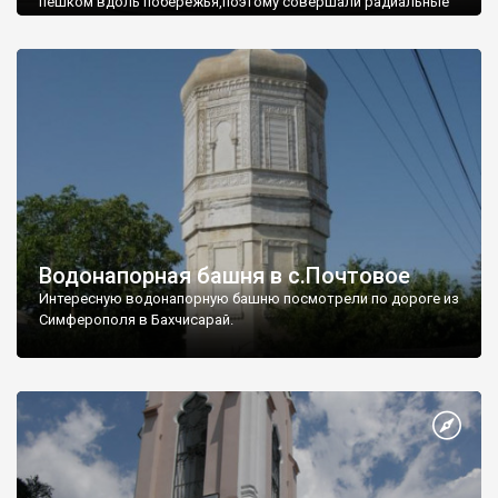
пешком вдоль побережья,поэтому совершали радиальные
вылазки из Оленевки.
Водонапорная башня в с.Почтовое
Интересную водонапорную башню посмотрели по дороге из
Симферополя в Бахчисарай.