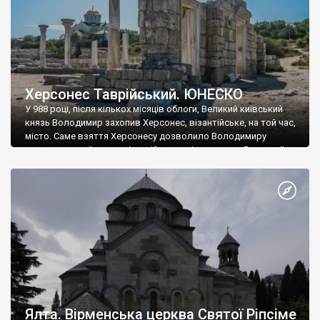
Херсонес Таврійський. ЮНЕСКО
У 988 році, після кількох місяців облоги, Великий київський
князь Володимир захопив Херсонес, візантійське, на той час,
місто. Саме взяття Херсонесу дозволило Володимиру
диктувати свої умови візантійському імператору Василю ІІ, та
одружитися з його дочкою Ганною. Цього ж року, в
Херсонесі Володимир-язичник, став Василем-християнином.
А потім було Хрещення Русі. На честь Херсонесу Таврійського
названо місто […]
Ялта. Вірменська церква Святої Ріпсіме