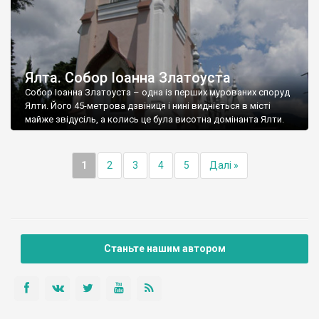
Ялта. Собор Іоанна Златоуста
Собор Іоанна Златоуста – одна із перших мурованих споруд
Ялти. Його 45-метрова дзвіниця і нині видніється в місті
майже звідусіль, а колись це була висотна домінанта Ялти.
1
2
3
4
5
Далі »
Станьте нашим автором