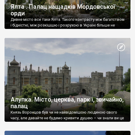
Ялта . Палац нащадків Мордовської
орди
Дивне місто все таки Ялта. Такого контрасту між багатством
і бідністю, між розкішшю і розрухою в Україні більше не
знайдеш.
Алупка. Місто, церква, парк і, звичайно,
палац
Князь Воронцов був чи не найвідомішою людиною свого
часу, але давайте не будемо кривити душею – чи знали ви це
прізвище до відвідин Алупки? Мабуть все таки ні.