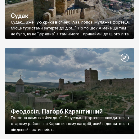
Судак
Судак... Вже чую крики в спину: "Ааа, попса! Муляжна фортеця!
Місце,туристами затерте до дір!..." Но то шо? А мене ще там
не було, ну не "дірявив" я там нічого... принаймні до цього літа.
Феодосія. Пагорб Карантинний
Головна памятка Феодосії - Генуезька фортеця знаходиться в
старому районі - на Карантинному пагорбі, який підноситься в
південній частині міста.