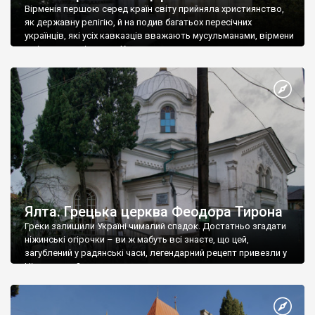
Вірменія першою серед країн світу прийняла християнство,
як державну релігію, й на подив багатьох пересічних
українців, які усіх кавказців вважають мусульманами, вірмени
є відданими вірянами Христа
Ялта. Грецька церква Феодора Тирона
Греки залишили Україні чималий спадок. Достатньо згадати
ніжинські огірочки – ви ж мабуть всі знаєте, що цей,
загублений у радянські часи, легендарний рецепт привезли у
Ніжин греки?