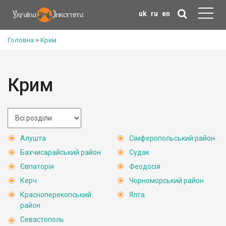
uk
ru
en
Головна
>
Крим
Крим
Алушта
Сімферопольський район
Бахчисарайський район
Судак
Євпаторія
Феодосія
Керч
Чорноморський район
Красноперекопський
Ялта
район
Севастополь