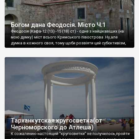
Богом дана Феодосія. Місто Ч.1
Феодосія (Кафа-12 (13) -15 (18) ст) - одне з найцікавіших (на
мою думку) міст всього Кримського півострова .Ну,але
думка в кожного своя, тому щоби розвіяти цей субєктивізм,
запрошую відвідати це
Тарханкутская кругосветка(от
Черноморского до Атлеша)
К сожалению настоящей "кругосветки" не получилось,пройти