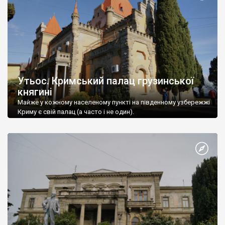
Утьос. Кримський палац грузинської
княгині
Майже у кожному населеному пункті на південному узбережжі
Криму є свій палац (а часто і не один).