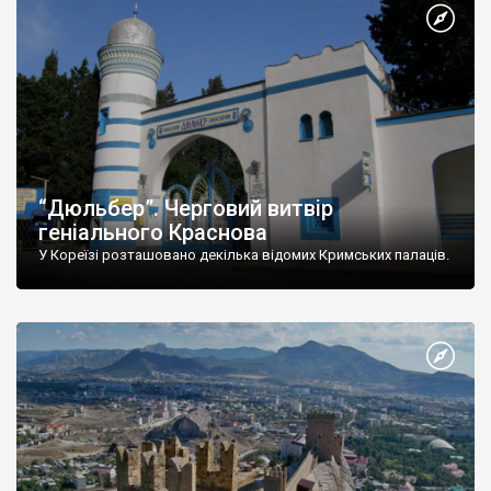
“Дюльбер”. Черговий витвір
геніального Краснова
У Кореїзі розташовано декілька відомих Кримських палаців.