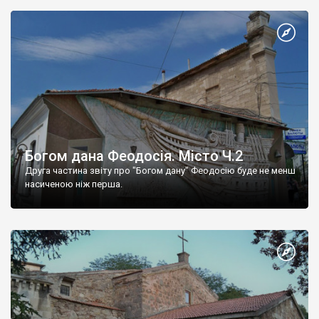
Богом дана Феодосія. Місто Ч.2
Друга частина звіту про "Богом дану" Феодосію буде не менш
насиченою ніж перша.