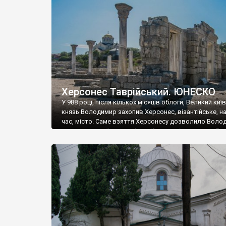
музею «Новгородський музей-заповідник» сотні арт
візантійської доби. Раритети викрадені з фондів об’
культурної спадщини ЮНЕСКО «Херсонеса Таврійсько
Офіційно – на виставку «Золото Візантії», але експер
влада в Україні вважають це лише […]
Херсонес Таврійський. ЮНЕСКО
У 988 році, після кількох місяців облоги, Великий киї
князь Володимир захопив Херсонес, візантійське, на
час, місто. Саме взяття Херсонесу дозволило Воло
диктувати свої умови візантійському імператору Вас
та одружитися з його дочкою Ганною. Цього ж року,
Херсонесі Володимир-язичник, став Василем-
християнином. А потім було Хрещення Русі. На честь
Херсонесу Таврійського названо місто […]