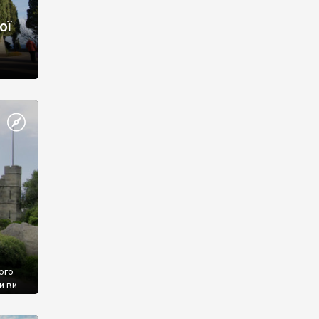
ої
ого
и ви