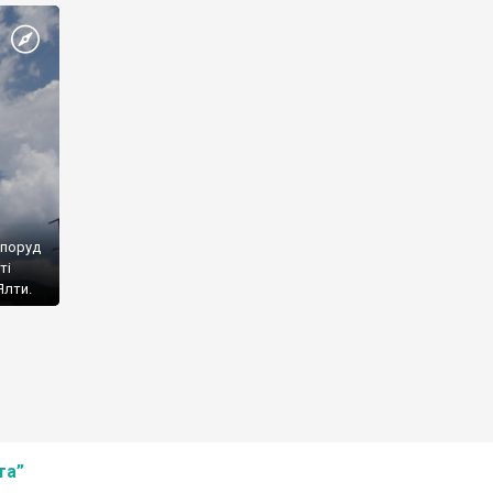
споруд
ті
Ялти.
та”