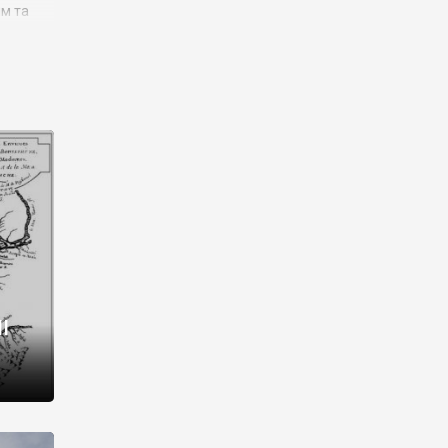
им та
ора і
є
го типу,
ей-
рний
ста:
 райони
від 2
I
і,
рукти,
 котрі