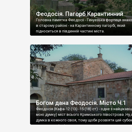
Феодосія. Пагорб Карантинний
Головна памятка Феодосії - Генуезька фортеця знах
в старому районі - на Карантинному пагорбі, який
підноситься в південній частині міста.
Богом дана Феодосія. Місто Ч.1
Феодосія (Кафа-12 (13) -15 (18) ст) - одне з найцікаві
мою думку) міст всього Кримського півострова .Ну,
думка в кожного своя, тому щоби розвіяти цей субєк
запрошую відвідати це