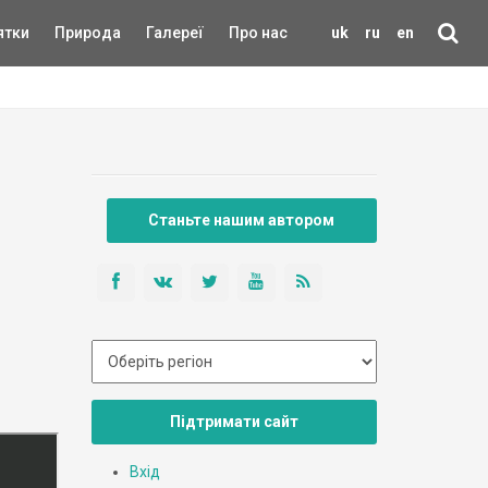
ятки
Природа
Галереї
Про нас
uk
ru
en
Станьте нашим автором
Підтримати сайт
Вхід