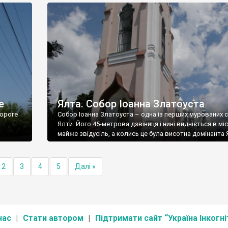
е
Ялта. Собор Іоанна Златоуста
ороге
Собор Іоанна Златоуста – одна із перших мурованих 
Ялти. Його 45-метрова дзвіниця і нині видніється в міс
майже звідусіль, а колись це була висотна домінанта 
2
3
4
5
Далі »
нас
Стати автором
Підтримати сайт “Україна Інкогні