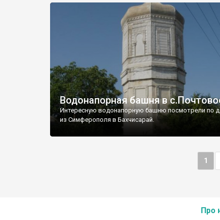
Водонапорная башня в с.Почтово
Интересную водонапорную башню посмотрели по д
из Симферополя в Бахчисарай.
1
Про 