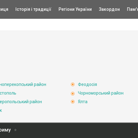
ниця
Історія і традиції
Регіони України
Закордон
Пам'
ноперекопський район
Феодосія
стополь
Чорноморський район
еропольський район
Ялта
к