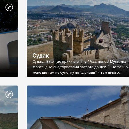
Судак
Судак... Вже чую крики в спину: "Ааа, попса! Муляжна
фортеця! Місце,туристами затерте до дір!..." Но то шо
мене ще там не було, ну не "дірявив" я там нічого...
принаймні до цього літа.