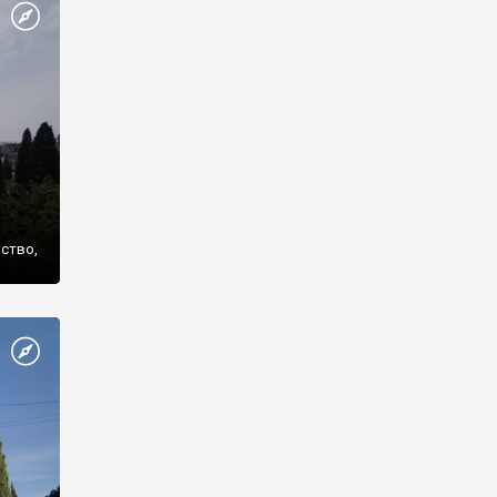
же
нство,