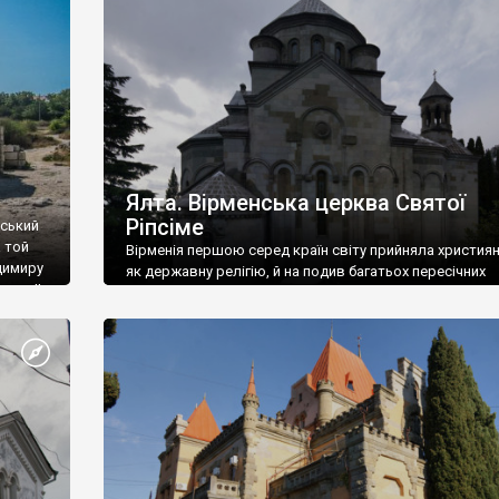
ефактів
називаються «повстяками» (postaki)…” “Вино. Крим
єкту
виробляє відмінне вино і його вдосталь: воно все ду
го».
легке біле і дуже […]
ти та
Ялта. Вірменська церква Святої
Ріпсіме
вський
 той
Вірменія першою серед країн світу прийняла христия
димиру
як державну релігію, й на подив багатьох пересічних
илю ІІ,
українців, які усіх кавказців вважають мусульманами,
 в
вірмени є відданими вірянами Христа