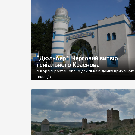
“Дюльбер”. Черговий витвір
геніального Краснова
У Кореїзі розташовано декілька відомих Кримських
палаців.