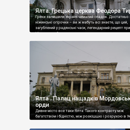
Ялта. Грецька церква Феодора Ти
Греки залишили Україні чималий спадок. Достатньо 
ніжинські огірочки – ви ж мабуть всі знаєте, що цей,
загублений у радянські часи, легендарний рецепт пр
Ніжин греки?
Ялта . Палац нащадків Мордовськ
орди
Дивне місто все таки Ялта. Такого контрасту між
багатством і бідністю, між розкішшю і розрухою в Ук
більше не знайдеш.