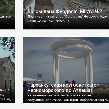
Богом дана Феодосія. Місто Ч.2
одиться
Друга частина звіту про "Богом дану" Феодосію буде 
менш насиченою ніж перша.
Тарханкутская кругосветка(от
Черноморского до Атлеша)
ших (на
але
К сожалению настоящей "кругосветки" не
тивізм,
получилось,пройти пешком вдоль побережья,поэтом
совершали радиальные вылазки из Оленевки.