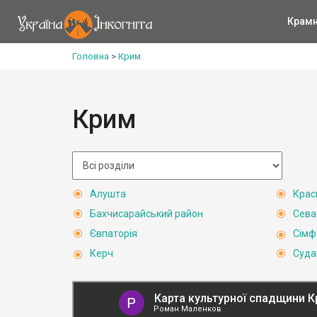
Крам
Головна
>
Крим
Крим
Алушта
Крас
Бахчисарайський район
Сева
Євпаторія
Сімф
Керч
Суда