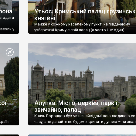
рона
Утьос. Кримський палац грузинськ
княгині
згадати
Майже у кожному населеному пункті на південному
ивезли у
узбережжі Криму є свій палац (а часто і не один).
ої
Алупка. Місто, церква, парк і,
звичайно, палац
Князь Воронцов був чи не найвідомішою людиною св
раїні
часу, але давайте не будемо кривити душею – чи знал
це прізвище до відвідин Алупки? Мабуть все таки ні.