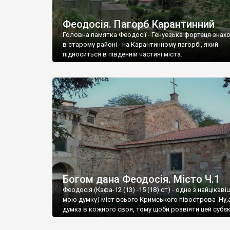
Феодосія. Пагорб Карантинний
Головна памятка Феодосії - Генуезька фортеця знах
в старому районі - на Карантинному пагорбі, який
підноситься в південній частині міста.
Богом дана Феодосія. Місто Ч.1
Феодосія (Кафа-12 (13) -15 (18) ст) - одне з найцікаві
мою думку) міст всього Кримського півострова .Ну,
думка в кожного своя, тому щоби розвіяти цей субєк
запрошую відвідати це