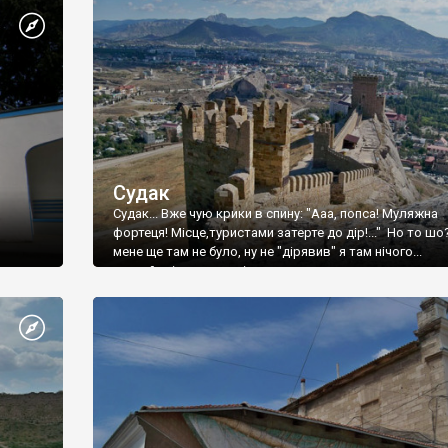
Судак
Судак... Вже чую крики в спину: "Ааа, попса! Муляжна
фортеця! Місце,туристами затерте до дір!..." Но то шо
мене ще там не було, ну не "дірявив" я там нічого...
принаймні до цього літа.