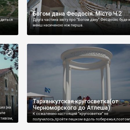
Богом дана Феодосія. Місто Ч.2
одиться
Друга частина звіту про "Богом дану" Феодосію буде 
менш насиченою ніж перша.
Тарханкутская кругосветка(от
Черноморского до Атлеша)
ших (на
але
К сожалению настоящей "кругосветки" не
тивізм,
получилось,пройти пешком вдоль побережья,поэтом
совершали радиальные вылазки из Оленевки.