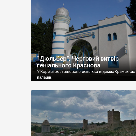
“Дюльбер”. Черговий витвір
геніального Краснова
У Кореїзі розташовано декілька відомих Кримських
палаців.