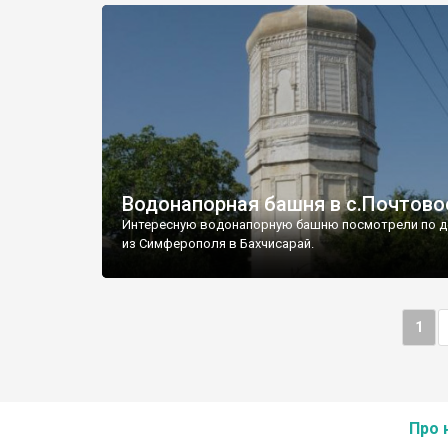
Водонапорная башня в с.Почтово
Интересную водонапорную башню посмотрели по д
из Симферополя в Бахчисарай.
1
Про 