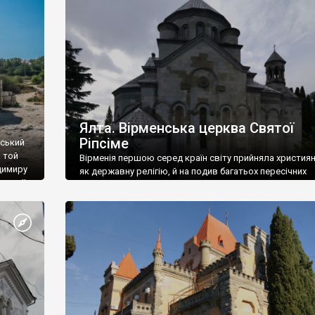
ефактів
називаються «повстяками» (postaki)…” “Вино. Крим
єкту
виробляє відмінне вино і його вдосталь: воно все ду
го».
легке біле і дуже […]
ти та
Ялта. Вірменська церква Святої
Ріпсіме
вський
 той
Вірменія першою серед країн світу прийняла христия
димиру
як державну релігію, й на подив багатьох пересічних
илю ІІ,
українців, які усіх кавказців вважають мусульманами,
 в
вірмени є відданими вірянами Христа