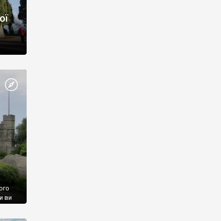
ої
ого
и ви