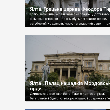
Ялта. Грецька церква Феодора Ти
Греки залишили Україні чималий спадок. Достатньо 
ніжинські огірочки – ви ж мабуть всі знаєте, що цей,
загублений у радянські часи, легендарний рецепт пр
Ніжин греки?
Ялта . Палац нащадків Мордовськ
орди
Дивне місто все таки Ялта. Такого контрасту між
багатством і бідністю, між розкішшю і розрухою в Ук
більше не знайдеш.