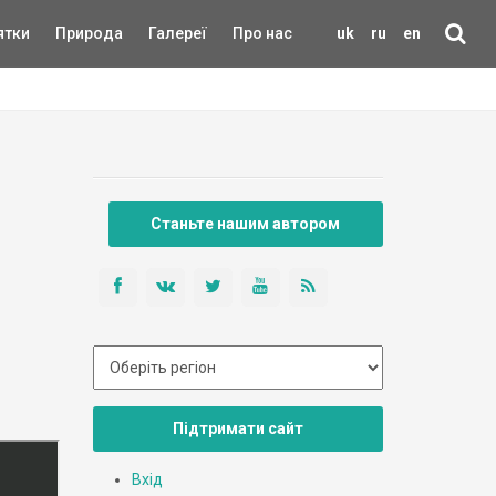
ятки
Природа
Галереї
Про нас
uk
ru
en
Станьте нашим автором
Підтримати сайт
Вхід