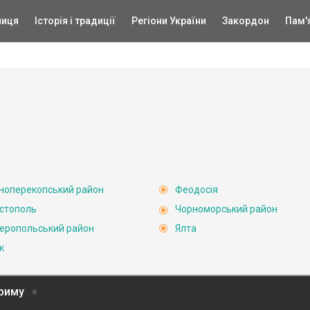
ниця
Історія і традиції
Регіони України
Закордон
Пам'
ноперекопський район
Феодосія
стополь
Чорноморський район
еропольський район
Ялта
к