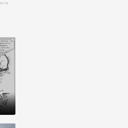
им та
ора і
є
го типу,
ей-
рний
ста:
 райони
від 2
I
і,
рукти,
 котрі