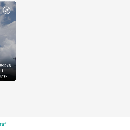
споруд
ті
Ялти.
та”