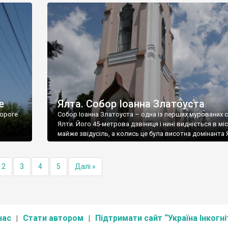
е
Ялта. Собор Іоанна Златоуста
ороге
Собор Іоанна Златоуста – одна із перших мурованих 
Ялти. Його 45-метрова дзвіниця і нині видніється в міс
майже звідусіль, а колись це була висотна домінанта 
2
3
4
5
Далі »
нас
Стати автором
Підтримати сайт “Україна Інкогні