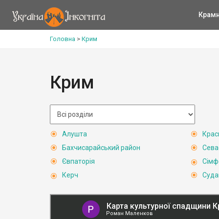
Крам
Головна
>
Крим
Крим
Алушта
Крас
Бахчисарайський район
Сева
Євпаторія
Сімф
Керч
Суда