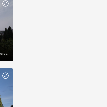
же
нство,