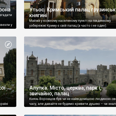
рона
Утьос. Кримський палац грузинськ
княгині
згадати
Майже у кожному населеному пункті на південному
ивезли у
узбережжі Криму є свій палац (а часто і не один).
ої
Алупка. Місто, церква, парк і,
звичайно, палац
Князь Воронцов був чи не найвідомішою людиною св
раїні
часу, але давайте не будемо кривити душею – чи знал
це прізвище до відвідин Алупки? Мабуть все таки ні.