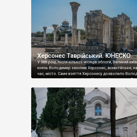
музею «Новгородський музей-заповідник» сотні арт
візантійської доби. Раритети викрадені з фондів об’
культурної спадщини ЮНЕСКО «Херсонеса Таврійсько
Офіційно – на виставку «Золото Візантії», але експер
влада в Україні вважають це лише […]
Херсонес Таврійський. ЮНЕСКО
У 988 році, після кількох місяців облоги, Великий киї
князь Володимир захопив Херсонес, візантійське, на
час, місто. Саме взяття Херсонесу дозволило Воло
диктувати свої умови візантійському імператору Вас
та одружитися з його дочкою Ганною. Цього ж року,
Херсонесі Володимир-язичник, став Василем-
християнином. А потім було Хрещення Русі. На честь
Херсонесу Таврійського названо місто […]