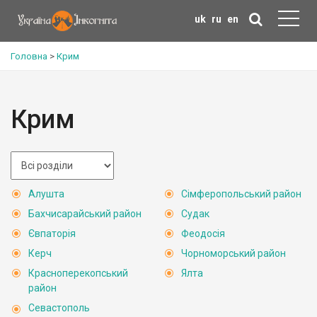
uk
ru
en
Головна
>
Крим
Крим
Алушта
Сімферопольський район
Бахчисарайський район
Судак
Євпаторія
Феодосія
Керч
Чорноморський район
Красноперекопський
Ялта
район
Севастополь