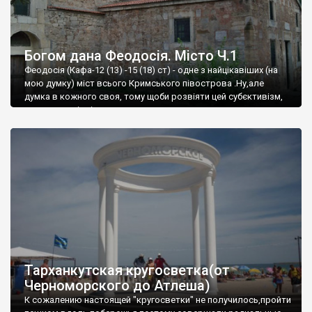
Богом дана Феодосія. Місто Ч.1
Феодосія (Кафа-12 (13) -15 (18) ст) - одне з найцікавіших (на
мою думку) міст всього Кримського півострова .Ну,але
думка в кожного своя, тому щоби розвіяти цей субєктивізм,
запрошую відвідати це
Тарханкутская кругосветка(от
Черноморского до Атлеша)
К сожалению настоящей "кругосветки" не получилось,пройти