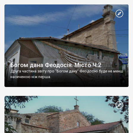
Богом дана Феодосія. Місто Ч.2
Друга частина звіту про "Богом дану" Феодосію буде не менш
насиченою ніж перша.