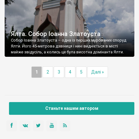
Ялта. Собор Іоанна Златоуста
Собор Іоанна Златоуста – одна із перших мурованих споруд
Ялти. Його 45-метрова дзвіниця і нині видніється в місті
майже звідусіль, а колись це була висотна домінанта Ялти.
1
2
3
4
5
Далі »
Станьте нашим автором