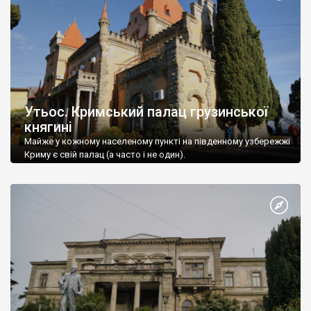
Утьос. Кримський палац грузинської
княгині
Майже у кожному населеному пункті на південному узбережжі
Криму є свій палац (а часто і не один).