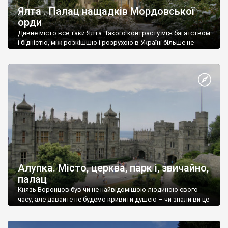
Ялта . Палац нащадків Мордовської
орди
Дивне місто все таки Ялта. Такого контрасту між багатством
і бідністю, між розкішшю і розрухою в Україні більше не
знайдеш.
Алупка. Місто, церква, парк і, звичайно,
палац
Князь Воронцов був чи не найвідомішою людиною свого
часу, але давайте не будемо кривити душею – чи знали ви це
прізвище до відвідин Алупки? Мабуть все таки ні.