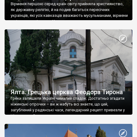
Вірменія першою серед країн світу прийняла християнство,
як державну релігію, й на подив багатьох пересічних
українців, які усіх кавказців вважають мусульманами, вірмени
є відданими вірянами Христа
Ялта. Грецька церква Феодора Тирона
Греки залишили Україні чималий спадок. Достатньо згадати
ніжинські огірочки – ви ж мабуть всі знаєте, що цей,
загублений у радянські часи, легендарний рецепт привезли у
Ніжин греки?