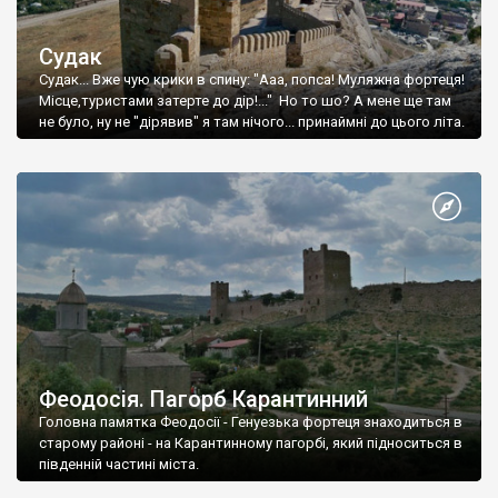
Судак
Судак... Вже чую крики в спину: "Ааа, попса! Муляжна фортеця!
Місце,туристами затерте до дір!..." Но то шо? А мене ще там
не було, ну не "дірявив" я там нічого... принаймні до цього літа.
Феодосія. Пагорб Карантинний
Головна памятка Феодосії - Генуезька фортеця знаходиться в
старому районі - на Карантинному пагорбі, який підноситься в
південній частині міста.