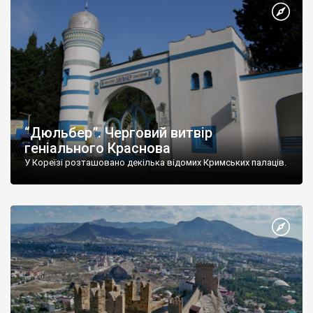
“Дюльбер”. Черговий витвір
геніального Краснова
У Кореїзі розташовано декілька відомих Кримських палаців.