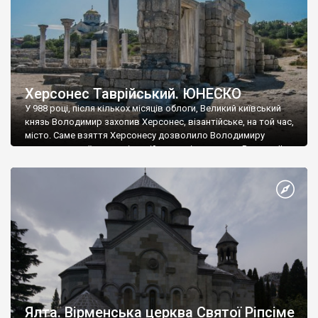
Херсонес Таврійський. ЮНЕСКО
У 988 році, після кількох місяців облоги, Великий київський
князь Володимир захопив Херсонес, візантійське, на той час,
місто. Саме взяття Херсонесу дозволило Володимиру
диктувати свої умови візантійському імператору Василю ІІ, та
одружитися з його дочкою Ганною. Цього ж року, в
Херсонесі Володимир-язичник, став Василем-християнином.
А потім було Хрещення Русі. На честь Херсонесу Таврійського
названо місто […]
Ялта. Вірменська церква Святої Ріпсіме