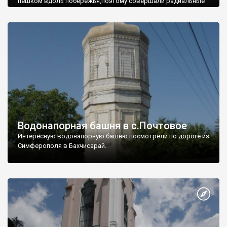
пешком вдоль побережья,поэтому совершали радиальные
вылазки из Оленевки.
Водонапорная башня в с.Почтовое
Интересную водонапорную башню посмотрели по дороге из
Симферополя в Бахчисарай.