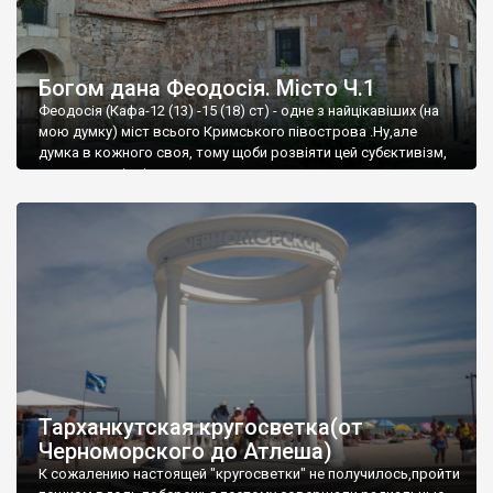
Богом дана Феодосія. Місто Ч.1
Феодосія (Кафа-12 (13) -15 (18) ст) - одне з найцікавіших (на
мою думку) міст всього Кримського півострова .Ну,але
думка в кожного своя, тому щоби розвіяти цей субєктивізм,
запрошую відвідати це
Тарханкутская кругосветка(от
Черноморского до Атлеша)
К сожалению настоящей "кругосветки" не получилось,пройти