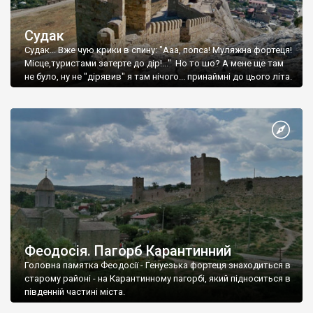
Судак
Судак... Вже чую крики в спину: "Ааа, попса! Муляжна фортеця!
Місце,туристами затерте до дір!..." Но то шо? А мене ще там
не було, ну не "дірявив" я там нічого... принаймні до цього літа.
Феодосія. Пагорб Карантинний
Головна памятка Феодосії - Генуезька фортеця знаходиться в
старому районі - на Карантинному пагорбі, який підноситься в
південній частині міста.