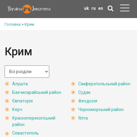
uk
ru
en
Головна
>
Крим
Крим
Алушта
Сімферопольський район
Бахчисарайський район
Судак
Євпаторія
Феодосія
Керч
Чорноморський район
Красноперекопський
Ялта
район
Севастополь