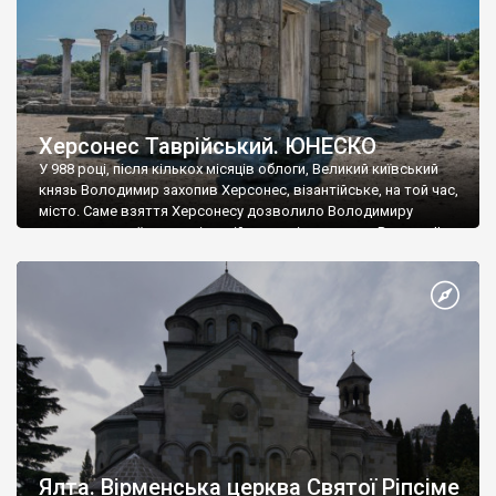
Херсонес Таврійський. ЮНЕСКО
У 988 році, після кількох місяців облоги, Великий київський
князь Володимир захопив Херсонес, візантійське, на той час,
місто. Саме взяття Херсонесу дозволило Володимиру
диктувати свої умови візантійському імператору Василю ІІ, та
одружитися з його дочкою Ганною. Цього ж року, в
Херсонесі Володимир-язичник, став Василем-християнином.
А потім було Хрещення Русі. На честь Херсонесу Таврійського
названо місто […]
Ялта. Вірменська церква Святої Ріпсіме