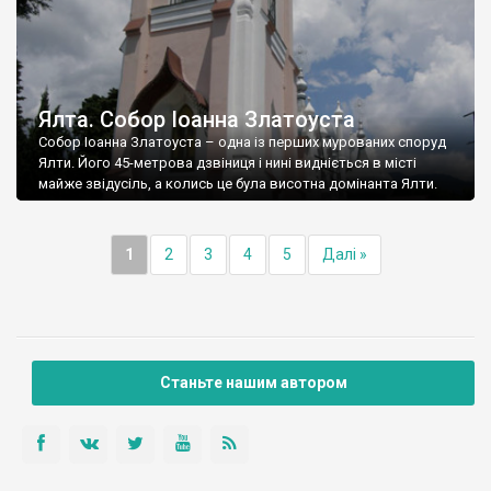
Ялта. Собор Іоанна Златоуста
Собор Іоанна Златоуста – одна із перших мурованих споруд
Ялти. Його 45-метрова дзвіниця і нині видніється в місті
майже звідусіль, а колись це була висотна домінанта Ялти.
1
2
3
4
5
Далі »
Станьте нашим автором