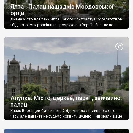
Ялта . Палац нащадків Мордовської
орди
Дивне місто все таки Ялта. Такого контрасту між багатством
і бідністю, між розкішшю і розрухою в Україні більше не
знайдеш.
Алупка. Місто, церква, парк і, звичайно,
палац
Князь Воронцов був чи не найвідомішою людиною свого
часу, але давайте не будемо кривити душею – чи знали ви це
прізвище до відвідин Алупки? Мабуть все таки ні.