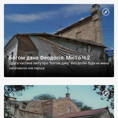
Богом дана Феодосія. Місто Ч.2
Друга частина звіту про "Богом дану" Феодосію буде не менш
насиченою ніж перша.