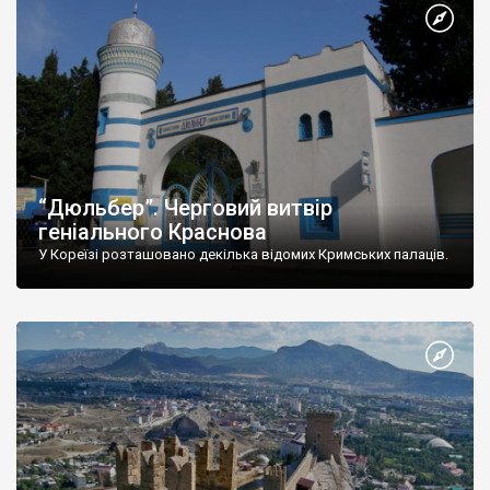
“Дюльбер”. Черговий витвір
геніального Краснова
У Кореїзі розташовано декілька відомих Кримських палаців.