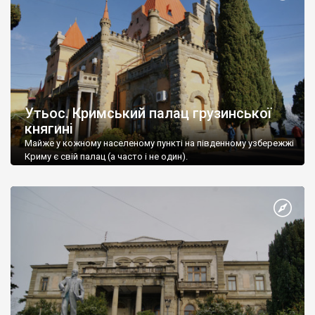
Утьос. Кримський палац грузинської
княгині
Майже у кожному населеному пункті на південному узбережжі
Криму є свій палац (а часто і не один).