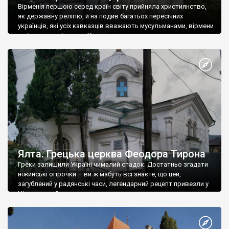
Вірменія першою серед країн світу прийняла християнство,
як державну релігію, й на подив багатьох пересічних
українців, які усіх кавказців вважають мусульманами, вірмени
є відданими вірянами Христа
Ялта. Грецька церква Феодора Тирона
Греки залишили Україні чималий спадок. Достатньо згадати
ніжинські огірочки – ви ж мабуть всі знаєте, що цей,
загублений у радянські часи, легендарний рецепт привезли у
Ніжин греки?