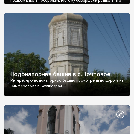
пешком вдоль побережья,поэтому совершали радиальные
вылазки из Оленевки.
Водонапорная башня в с.Почтовое
Интересную водонапорную башню посмотрели по дороге из
Симферополя в Бахчисарай.