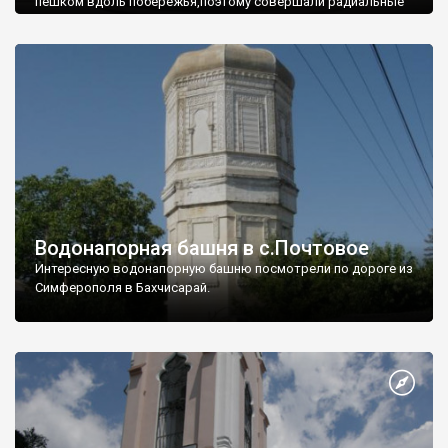
пешком вдоль побережья,поэтому совершали радиальные
вылазки из Оленевки.
Водонапорная башня в с.Почтовое
Интересную водонапорную башню посмотрели по дороге из
Симферополя в Бахчисарай.