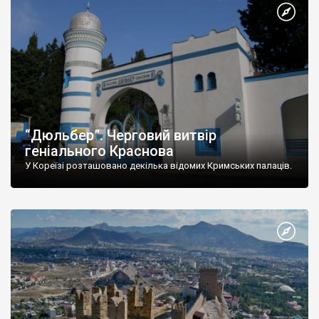
“Дюльбер”. Черговий витвір
геніального Краснова
У Кореїзі розташовано декілька відомих Кримських палаців.