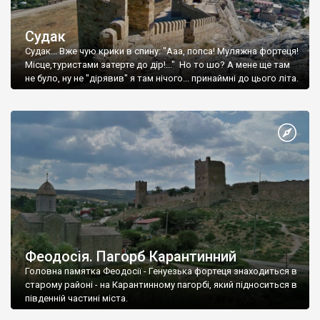
Судак
Судак... Вже чую крики в спину: "Ааа, попса! Муляжна фортеця!
Місце,туристами затерте до дір!..." Но то шо? А мене ще там
не було, ну не "дірявив" я там нічого... принаймні до цього літа.
Феодосія. Пагорб Карантинний
Головна памятка Феодосії - Генуезька фортеця знаходиться в
старому районі - на Карантинному пагорбі, який підноситься в
південній частині міста.