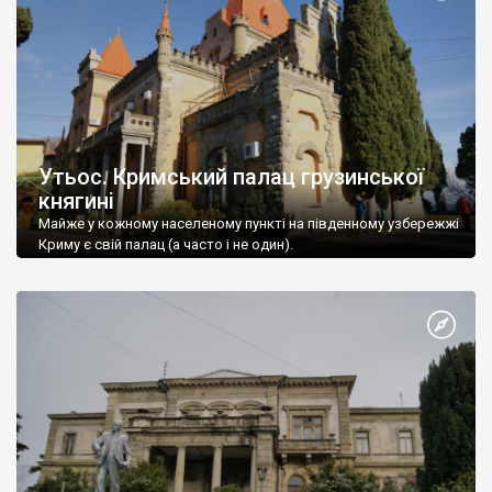
Утьос. Кримський палац грузинської
княгині
Майже у кожному населеному пункті на південному узбережжі
Криму є свій палац (а часто і не один).