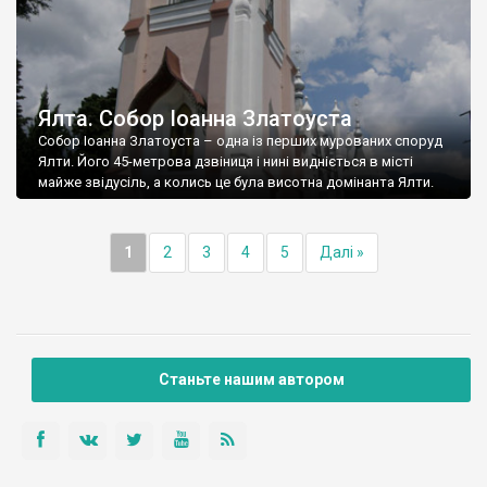
Ялта. Собор Іоанна Златоуста
Собор Іоанна Златоуста – одна із перших мурованих споруд
Ялти. Його 45-метрова дзвіниця і нині видніється в місті
майже звідусіль, а колись це була висотна домінанта Ялти.
1
2
3
4
5
Далі »
Станьте нашим автором