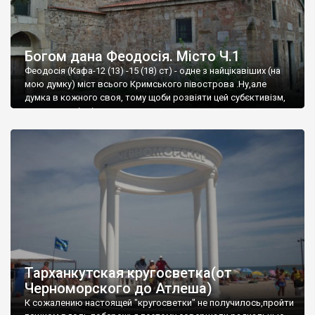
Богом дана Феодосія. Місто Ч.1
Феодосія (Кафа-12 (13) -15 (18) ст) - одне з найцікавіших (на
мою думку) міст всього Кримського півострова .Ну,але
думка в кожного своя, тому щоби розвіяти цей субєктивізм,
запрошую відвідати це
Тарханкутская кругосветка(от
Черноморского до Атлеша)
К сожалению настоящей "кругосветки" не получилось,пройти