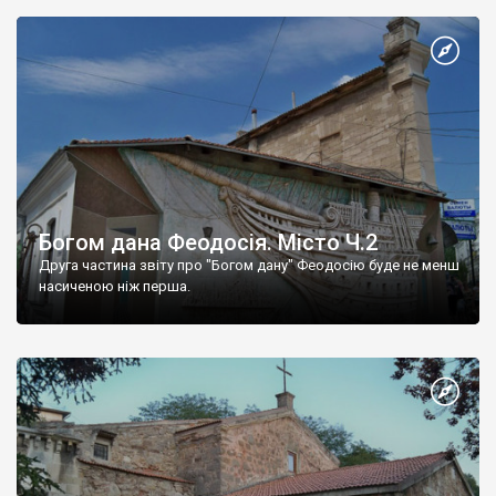
Богом дана Феодосія. Місто Ч.2
Друга частина звіту про "Богом дану" Феодосію буде не менш
насиченою ніж перша.