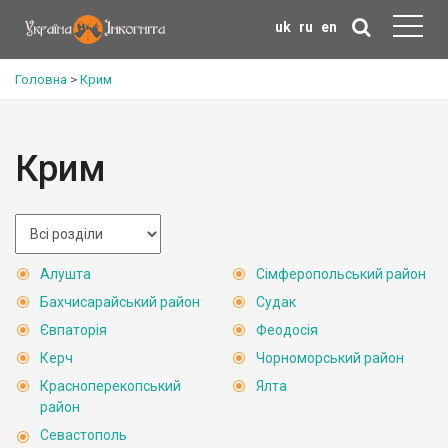
uk
ru
en
Головна
>
Крим
Крим
Алушта
Сімферопольський район
Бахчисарайський район
Судак
Євпаторія
Феодосія
Керч
Чорноморський район
Красноперекопський
Ялта
район
Севастополь