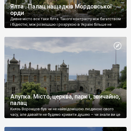
Ялта . Палац нащадків Мордовської
орди
Дивне місто все таки Ялта. Такого контрасту між багатством
і бідністю, між розкішшю і розрухою в Україні більше не
знайдеш.
Алупка. Місто, церква, парк і, звичайно,
палац
Князь Воронцов був чи не найвідомішою людиною свого
часу, але давайте не будемо кривити душею – чи знали ви це
прізвище до відвідин Алупки? Мабуть все таки ні.