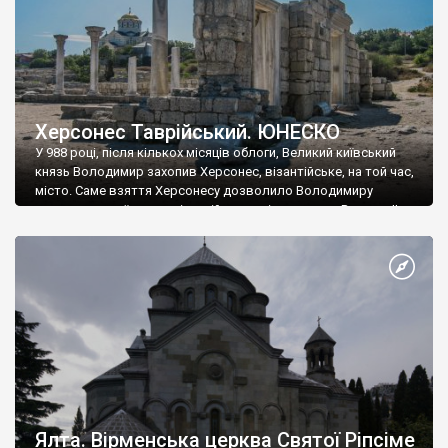
Херсонес Таврійський. ЮНЕСКО
У 988 році, після кількох місяців облоги, Великий київський
князь Володимир захопив Херсонес, візантійське, на той час,
місто. Саме взяття Херсонесу дозволило Володимиру
диктувати свої умови візантійському імператору Василю ІІ, та
одружитися з його дочкою Ганною. Цього ж року, в
Херсонесі Володимир-язичник, став Василем-християнином.
А потім було Хрещення Русі. На честь Херсонесу Таврійського
названо місто […]
Ялта. Вірменська церква Святої Ріпсіме