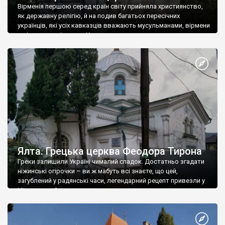
Вірменія першою серед країн світу прийняла християнство,
як державну релігію, й на подив багатьох пересічних
українців, які усіх кавказців вважають мусульманами, вірмени
є відданими вірянами Христа
Ялта. Грецька церква Феодора Тирона
Греки залишили Україні чималий спадок. Достатньо згадати
ніжинські огірочки – ви ж мабуть всі знаєте, що цей,
загублений у радянські часи, легендарний рецепт привезли у
Ніжин греки?