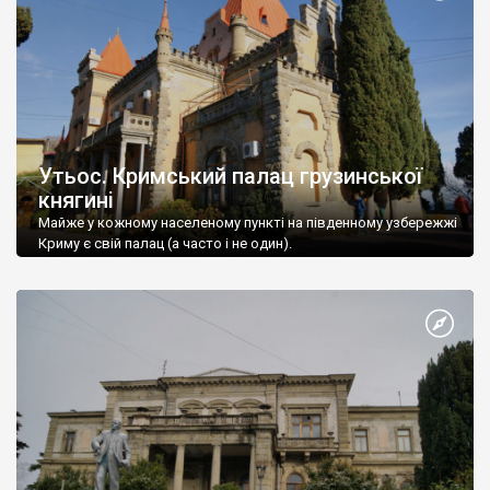
Утьос. Кримський палац грузинської
княгині
Майже у кожному населеному пункті на південному узбережжі
Криму є свій палац (а часто і не один).