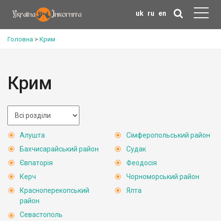
uk
ru
en
Головна
>
Крим
Крим
Алушта
Сімферопольський район
Бахчисарайський район
Судак
Євпаторія
Феодосія
Керч
Чорноморський район
Красноперекопський
Ялта
район
Севастополь