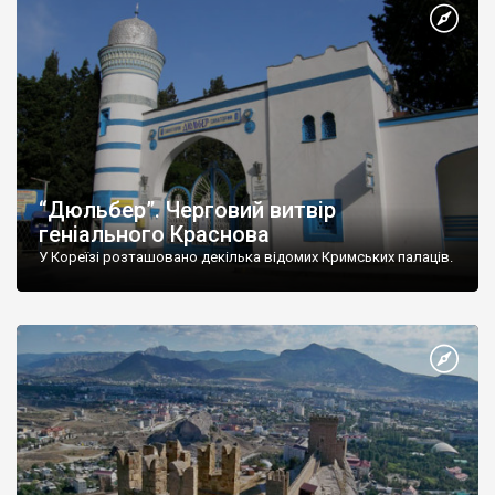
“Дюльбер”. Черговий витвір
геніального Краснова
У Кореїзі розташовано декілька відомих Кримських палаців.