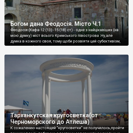
Богом дана Феодосія. Місто Ч.1
Феодосія (Кафа-12 (13) -15 (18) ст) - одне з найцікавіших (на
мою думку) міст всього Кримського півострова .Ну,але
думка в кожного своя, тому щоби розвіяти цей субєктивізм,
запрошую відвідати це
Тарханкутская кругосветка(от
Черноморского до Атлеша)
К сожалению настоящей "кругосветки" не получилось,пройти