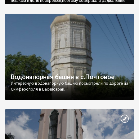
пешком вдоль побережья,поэтому совершали радиальные
вылазки из Оленевки.
Водонапорная башня в с.Почтовое
Интересную водонапорную башню посмотрели по дороге из
Симферополя в Бахчисарай.