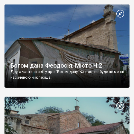
Богом дана Феодосія. Місто Ч.2
Друга частина звіту про "Богом дану" Феодосію буде не менш
насиченою ніж перша.