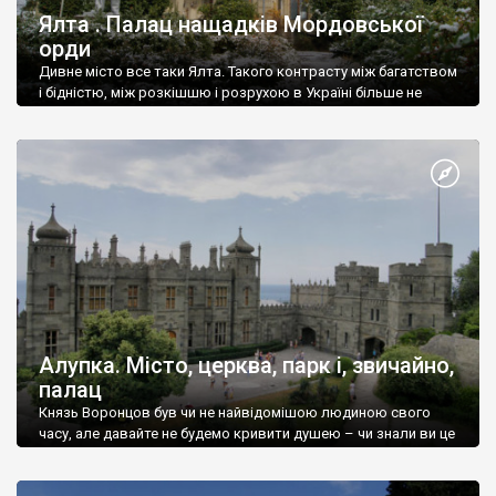
Ялта . Палац нащадків Мордовської
орди
Дивне місто все таки Ялта. Такого контрасту між багатством
і бідністю, між розкішшю і розрухою в Україні більше не
знайдеш.
Алупка. Місто, церква, парк і, звичайно,
палац
Князь Воронцов був чи не найвідомішою людиною свого
часу, але давайте не будемо кривити душею – чи знали ви це
прізвище до відвідин Алупки? Мабуть все таки ні.