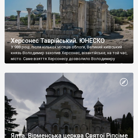
Херсонес Таврійський. ЮНЕСКО
У 988 році, після кількох місяців облоги, Великий київський
князь Володимир захопив Херсонес, візантійське, на той час,
місто. Саме взяття Херсонесу дозволило Володимиру
диктувати свої умови візантійському імператору Василю ІІ, та
одружитися з його дочкою Ганною. Цього ж року, в
Херсонесі Володимир-язичник, став Василем-християнином.
А потім було Хрещення Русі. На честь Херсонесу Таврійського
названо місто […]
Ялта. Вірменська церква Святої Ріпсіме