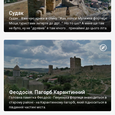
Судак
Судак... Вже чую крики в спину: "Ааа, попса! Муляжна фортеця!
Місце,туристами затерте до дір!..." Но то шо? А мене ще там
не було, ну не "дірявив" я там нічого... принаймні до цього літа.
Феодосія. Пагорб Карантинний
Головна памятка Феодосії - Генуезька фортеця знаходиться в
старому районі - на Карантинному пагорбі, який підноситься в
південній частині міста.