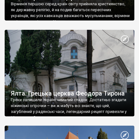
Вірменія першою серед країн світу прийняла християнство,
як державну релігію, й на подив багатьох пересічних
українців, які усіх кавказців вважають мусульманами, вірмени
є відданими вірянами Христа
Ялта. Грецька церква Феодора Тирона
Греки залишили Україні чималий спадок. Достатньо згадати
ніжинські огірочки – ви ж мабуть всі знаєте, що цей,
загублений у радянські часи, легендарний рецепт привезли у
Ніжин греки?