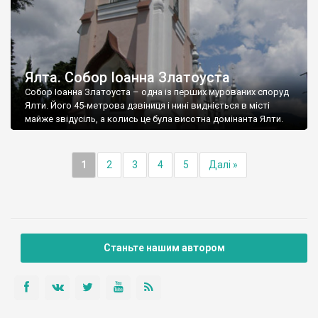
Ялта. Собор Іоанна Златоуста
Собор Іоанна Златоуста – одна із перших мурованих споруд
Ялти. Його 45-метрова дзвіниця і нині видніється в місті
майже звідусіль, а колись це була висотна домінанта Ялти.
1
2
3
4
5
Далі »
Станьте нашим автором