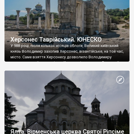
Херсонес Таврійський. ЮНЕСКО
У 988 році, після кількох місяців облоги, Великий київський
князь Володимир захопив Херсонес, візантійське, на той час,
місто. Саме взяття Херсонесу дозволило Володимиру
диктувати свої умови візантійському імператору Василю ІІ, та
одружитися з його дочкою Ганною. Цього ж року, в
Херсонесі Володимир-язичник, став Василем-християнином.
А потім було Хрещення Русі. На честь Херсонесу Таврійського
названо місто […]
Ялта. Вірменська церква Святої Ріпсіме