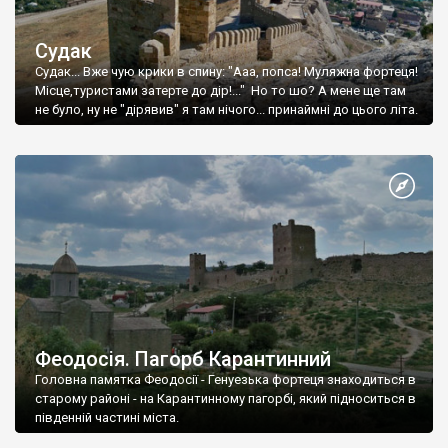
Судак
Судак... Вже чую крики в спину: "Ааа, попса! Муляжна фортеця!
Місце,туристами затерте до дір!..." Но то шо? А мене ще там
не було, ну не "дірявив" я там нічого... принаймні до цього літа.
Феодосія. Пагорб Карантинний
Головна памятка Феодосії - Генуезька фортеця знаходиться в
старому районі - на Карантинному пагорбі, який підноситься в
південній частині міста.