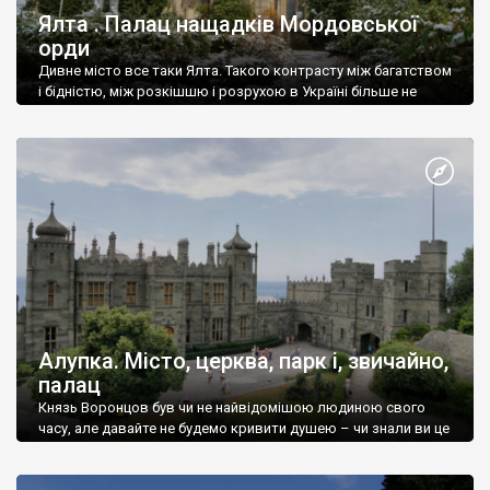
Ялта . Палац нащадків Мордовської
орди
Дивне місто все таки Ялта. Такого контрасту між багатством
і бідністю, між розкішшю і розрухою в Україні більше не
знайдеш.
Алупка. Місто, церква, парк і, звичайно,
палац
Князь Воронцов був чи не найвідомішою людиною свого
часу, але давайте не будемо кривити душею – чи знали ви це
прізвище до відвідин Алупки? Мабуть все таки ні.