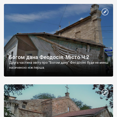
Богом дана Феодосія. Місто Ч.2
Друга частина звіту про "Богом дану" Феодосію буде не менш
насиченою ніж перша.