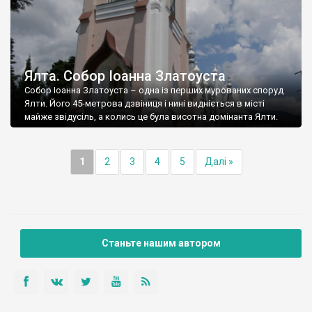
Ялта. Собор Іоанна Златоуста
Собор Іоанна Златоуста – одна із перших мурованих споруд
Ялти. Його 45-метрова дзвіниця і нині видніється в місті
майже звідусіль, а колись це була висотна домінанта Ялти.
1
2
3
4
5
Далі »
Станьте нашим автором