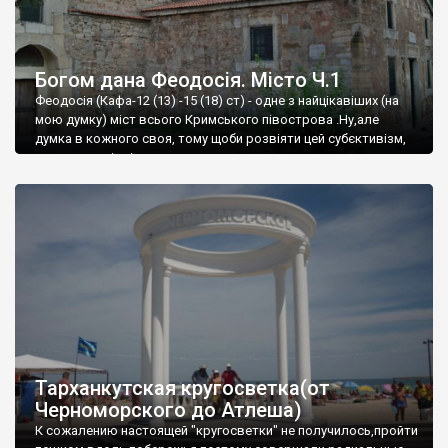
Богом дана Феодосія. Місто Ч.1
Феодосія (Кафа-12 (13) -15 (18) ст) - одне з найцікавіших (на
мою думку) міст всього Кримського півострова .Ну,але
думка в кожного своя, тому щоби розвіяти цей субєктивізм,
запрошую відвідати це
Тарханкутская кругосветка(от
Черноморского до Атлеша)
К сожалению настоящей "кругосветки" не получилось,пройти