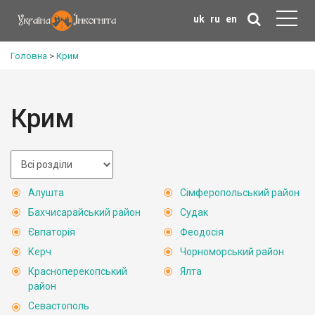
uk
ru
en
Головна
>
Крим
Крим
Алушта
Сімферопольський район
Бахчисарайський район
Судак
Євпаторія
Феодосія
Керч
Чорноморський район
Красноперекопський
Ялта
район
Севастополь