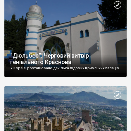
“Дюльбер”. Черговий витвір
геніального Краснова
У Кореїзі розташовано декілька відомих Кримських палаців.