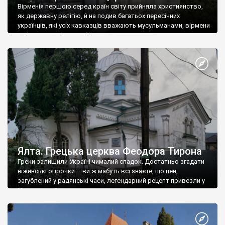
Вірменія першою серед країн світу прийняла християнство,
як державну релігію, й на подив багатьох пересічних
українців, які усіх кавказців вважають мусульманами, вірмени
є відданими вірянами Христа
Ялта. Грецька церква Феодора Тирона
Греки залишили Україні чималий спадок. Достатньо згадати
ніжинські огірочки – ви ж мабуть всі знаєте, що цей,
загублений у радянські часи, легендарний рецепт привезли у
Ніжин греки?