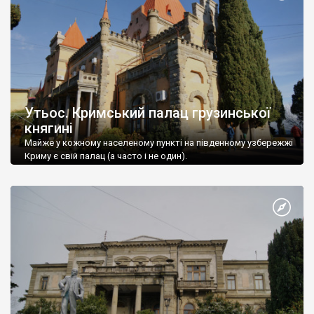
Утьос. Кримський палац грузинської
княгині
Майже у кожному населеному пункті на південному узбережжі
Криму є свій палац (а часто і не один).