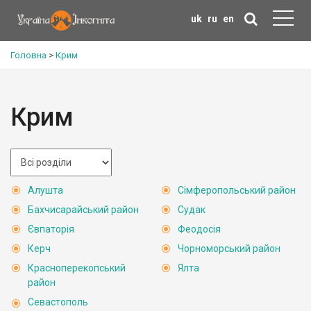
uk
ru
en
Головна
>
Крим
Крим
Алушта
Сімферопольський район
Бахчисарайський район
Судак
Євпаторія
Феодосія
Керч
Чорноморський район
Красноперекопський
Ялта
район
Севастополь