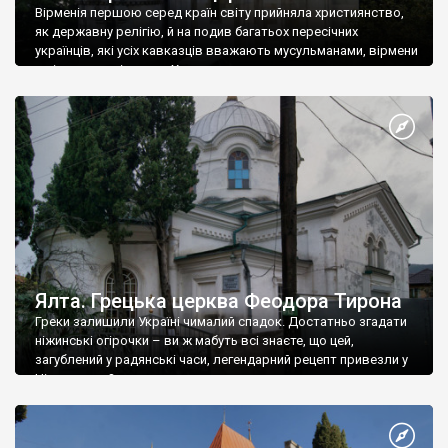
Вірменія першою серед країн світу прийняла християнство,
як державну релігію, й на подив багатьох пересічних
українців, які усіх кавказців вважають мусульманами, вірмени
є відданими вірянами Христа
Ялта. Грецька церква Феодора Тирона
Греки залишили Україні чималий спадок. Достатньо згадати
ніжинські огірочки – ви ж мабуть всі знаєте, що цей,
загублений у радянські часи, легендарний рецепт привезли у
Ніжин греки?