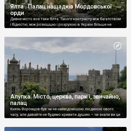
Ялта . Палац нащадків Мордовської
орди
Дивне місто все таки Ялта. Такого контрасту між багатством
і бідністю, між розкішшю і розрухою в Україні більше не
знайдеш.
Алупка. Місто, церква, парк і, звичайно,
палац
Князь Воронцов був чи не найвідомішою людиною свого
часу, але давайте не будемо кривити душею – чи знали ви це
прізвище до відвідин Алупки? Мабуть все таки ні.