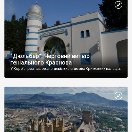
“Дюльбер”. Черговий витвір
геніального Краснова
У Кореїзі розташовано декілька відомих Кримських палаців.