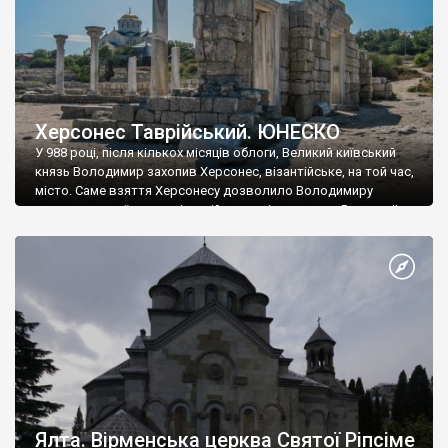
Херсонес Таврійський. ЮНЕСКО
У 988 році, після кількох місяців облоги, Великий київський
князь Володимир захопив Херсонес, візантійське, на той час,
місто. Саме взяття Херсонесу дозволило Володимиру
диктувати свої умови візантійському імператору Василю ІІ, та
одружитися з його дочкою Ганною. Цього ж року, в
Херсонесі Володимир-язичник, став Василем-християнином.
А потім було Хрещення Русі. На честь Херсонесу Таврійського
названо місто […]
Ялта. Вірменська церква Святої Ріпсіме