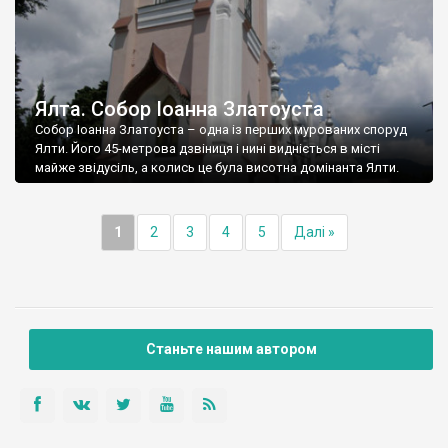
Ялта. Собор Іоанна Златоуста
Собор Іоанна Златоуста – одна із перших мурованих споруд
Ялти. Його 45-метрова дзвіниця і нині видніється в місті
майже звідусіль, а колись це була висотна домінанта Ялти.
1
2
3
4
5
Далі »
Станьте нашим автором