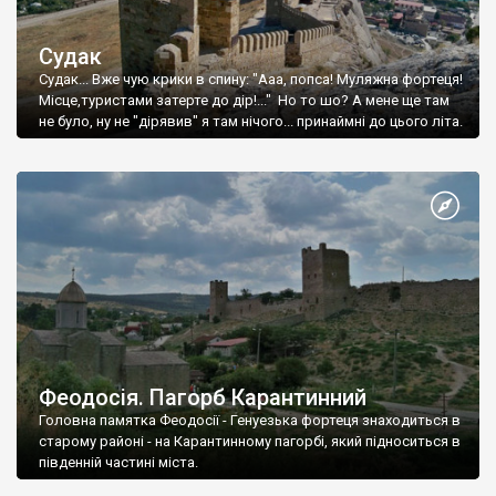
Судак
Судак... Вже чую крики в спину: "Ааа, попса! Муляжна фортеця!
Місце,туристами затерте до дір!..." Но то шо? А мене ще там
не було, ну не "дірявив" я там нічого... принаймні до цього літа.
Феодосія. Пагорб Карантинний
Головна памятка Феодосії - Генуезька фортеця знаходиться в
старому районі - на Карантинному пагорбі, який підноситься в
південній частині міста.