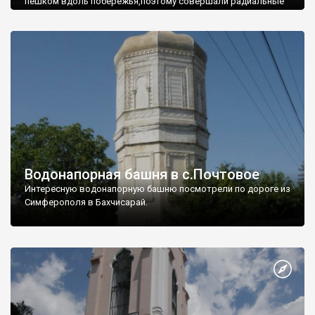
пешком вдоль побережья,поэтому совершали радиальные
вылазки из Оленевки.
Водонапорная башня в с.Почтовое
Интересную водонапорную башню посмотрели по дороге из
Симферополя в Бахчисарай.