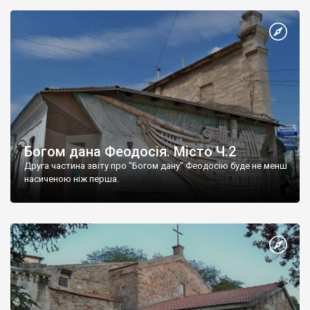
Богом дана Феодосія. Місто Ч.2
Друга частина звіту про "Богом дану" Феодосію буде не менш
насиченою ніж перша.