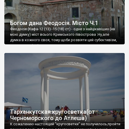
Богом дана Феодосія. Місто Ч.1
Феодосія (Кафа-12 (13) -15 (18) ст) - одне з найцікавіших (на
мою думку) міст всього Кримського півострова .Ну,але
думка в кожного своя, тому щоби розвіяти цей субєктивізм,
запрошую відвідати це
Тарханкутская кругосветка(от
Черноморского до Атлеша)
К сожалению настоящей "кругосветки" не получилось,пройти