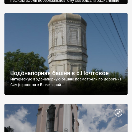
пешком вдоль побережья,поэтому совершали радиальные
вылазки из Оленевки.
Водонапорная башня в с.Почтовое
Интересную водонапорную башню посмотрели по дороге из
Симферополя в Бахчисарай.