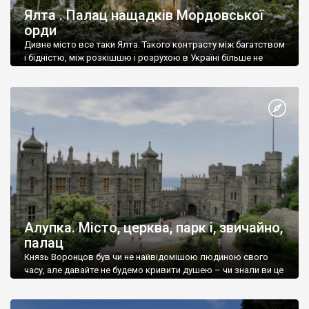
Ялта . Палац нащадків Мордовської
орди
Дивне місто все таки Ялта. Такого контрасту між багатством
і бідністю, між розкішшю і розрухою в Україні більше не
знайдеш.
Алупка. Місто, церква, парк і, звичайно,
палац
Князь Воронцов був чи не найвідомішою людиною свого
часу, але давайте не будемо кривити душею – чи знали ви це
прізвище до відвідин Алупки? Мабуть все таки ні.