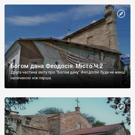
Богом дана Феодосія. Місто Ч.2
Друга частина звіту про "Богом дану" Феодосію буде не менш
насиченою ніж перша.