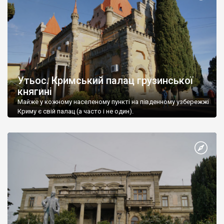
Утьос. Кримський палац грузинської
княгині
Майже у кожному населеному пункті на південному узбережжі
Криму є свій палац (а часто і не один).