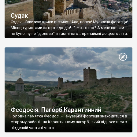
Судак
Судак... Вже чую крики в спину: "Ааа, попса! Муляжна фортеця!
Місце,туристами затерте до дір!..." Но то шо? А мене ще там
не було, ну не "дірявив" я там нічого... принаймні до цього літа.
Феодосія. Пагорб Карантинний
Головна памятка Феодосії - Генуезька фортеця знаходиться в
старому районі - на Карантинному пагорбі, який підноситься в
південній частині міста.