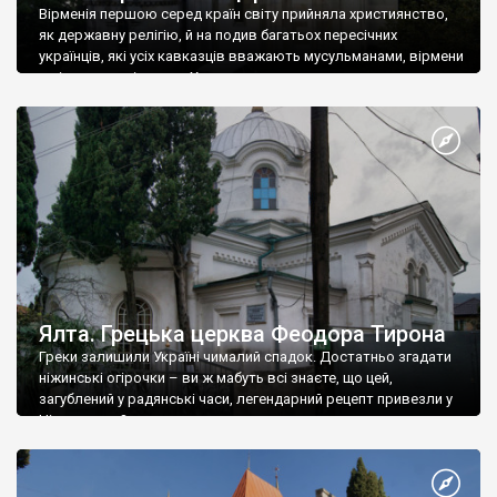
Вірменія першою серед країн світу прийняла християнство,
як державну релігію, й на подив багатьох пересічних
українців, які усіх кавказців вважають мусульманами, вірмени
є відданими вірянами Христа
Ялта. Грецька церква Феодора Тирона
Греки залишили Україні чималий спадок. Достатньо згадати
ніжинські огірочки – ви ж мабуть всі знаєте, що цей,
загублений у радянські часи, легендарний рецепт привезли у
Ніжин греки?