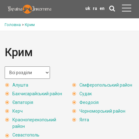
uk
ru
en
Головна
>
Крим
Крим
Алушта
Сімферопольський район
Бахчисарайський район
Судак
Євпаторія
Феодосія
Керч
Чорноморський район
Красноперекопський
Ялта
район
Севастополь