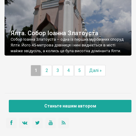
Ялта. Собор Іоанна Златоуста
Собор Іоанна Златоуста – одна із перших мурованих споруд
Ялти. Його 45-метрова дзвіниця і нині видніється в місті
майже звідусіль, а колись це була висотна домінанта Ялти.
1
2
3
4
5
Далі »
Станьте нашим автором