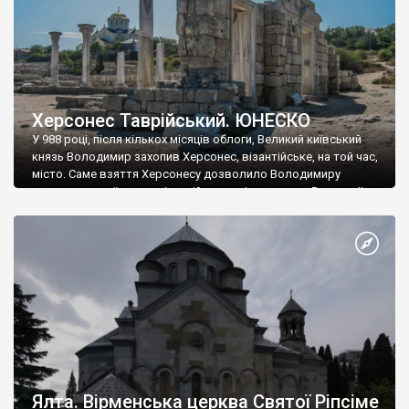
Херсонес Таврійський. ЮНЕСКО
У 988 році, після кількох місяців облоги, Великий київський
князь Володимир захопив Херсонес, візантійське, на той час,
місто. Саме взяття Херсонесу дозволило Володимиру
диктувати свої умови візантійському імператору Василю ІІ, та
одружитися з його дочкою Ганною. Цього ж року, в
Херсонесі Володимир-язичник, став Василем-християнином.
А потім було Хрещення Русі. На честь Херсонесу Таврійського
названо місто […]
Ялта. Вірменська церква Святої Ріпсіме