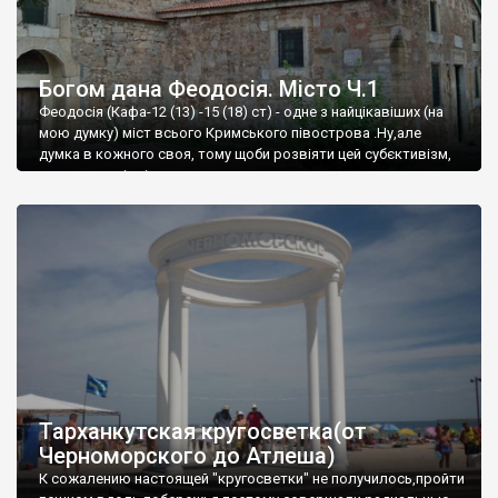
Богом дана Феодосія. Місто Ч.1
Феодосія (Кафа-12 (13) -15 (18) ст) - одне з найцікавіших (на
мою думку) міст всього Кримського півострова .Ну,але
думка в кожного своя, тому щоби розвіяти цей субєктивізм,
запрошую відвідати це
Тарханкутская кругосветка(от
Черноморского до Атлеша)
К сожалению настоящей "кругосветки" не получилось,пройти