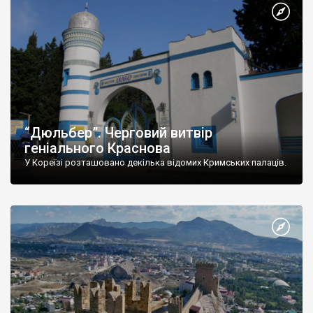
“Дюльбер”. Черговий витвір
геніального Краснова
У Кореїзі розташовано декілька відомих Кримських палаців.