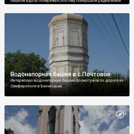
пешком вдоль побережья,поэтому совершали радиальные
вылазки из Оленевки.
Водонапорная башня в с.Почтовое
Интересную водонапорную башню посмотрели по дороге из
Симферополя в Бахчисарай.