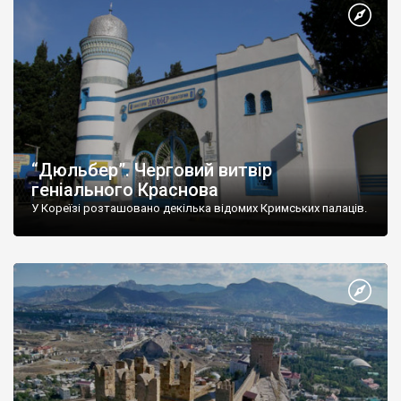
“Дюльбер”. Черговий витвір
геніального Краснова
У Кореїзі розташовано декілька відомих Кримських палаців.