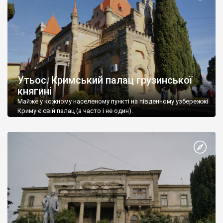
Утьос. Кримський палац грузинської
княгині
Майже у кожному населеному пункті на південному узбережжі
Криму є свій палац (а часто і не один).