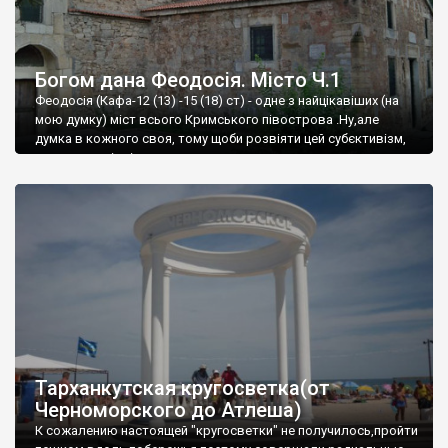
Богом дана Феодосія. Місто Ч.1
Феодосія (Кафа-12 (13) -15 (18) ст) - одне з найцікавіших (на
мою думку) міст всього Кримського півострова .Ну,але
думка в кожного своя, тому щоби розвіяти цей субєктивізм,
запрошую відвідати це
Тарханкутская кругосветка(от
Черноморского до Атлеша)
К сожалению настоящей "кругосветки" не получилось,пройти