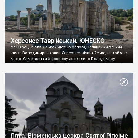
Херсонес Таврійський. ЮНЕСКО
У 988 році, після кількох місяців облоги, Великий київський
князь Володимир захопив Херсонес, візантійське, на той час,
місто. Саме взяття Херсонесу дозволило Володимиру
диктувати свої умови візантійському імператору Василю ІІ, та
одружитися з його дочкою Ганною. Цього ж року, в
Херсонесі Володимир-язичник, став Василем-християнином.
А потім було Хрещення Русі. На честь Херсонесу Таврійського
названо місто […]
Ялта. Вірменська церква Святої Ріпсіме