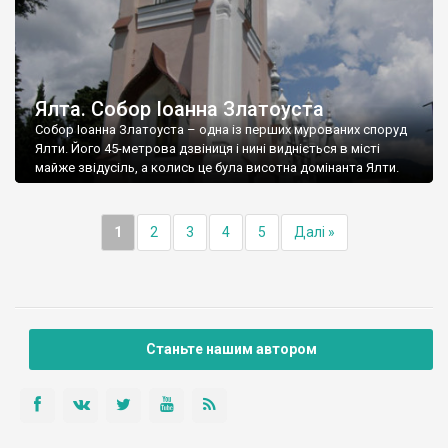
Ялта. Собор Іоанна Златоуста
Собор Іоанна Златоуста – одна із перших мурованих споруд
Ялти. Його 45-метрова дзвіниця і нині видніється в місті
майже звідусіль, а колись це була висотна домінанта Ялти.
1
2
3
4
5
Далі »
Станьте нашим автором