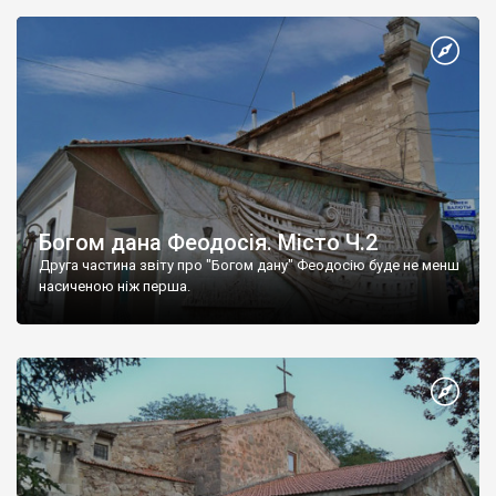
Богом дана Феодосія. Місто Ч.2
Друга частина звіту про "Богом дану" Феодосію буде не менш
насиченою ніж перша.