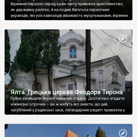
Вірменія першою серед країн світу прийняла християнство,
як державну релігію, й на подив багатьох пересічних
українців, які усіх кавказців вважають мусульманами, вірмени
є відданими вірянами Христа
Ялта. Грецька церква Феодора Тирона
Греки залишили Україні чималий спадок. Достатньо згадати
ніжинські огірочки – ви ж мабуть всі знаєте, що цей,
загублений у радянські часи, легендарний рецепт привезли у
Ніжин греки?