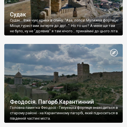
Судак
Судак... Вже чую крики в спину: "Ааа, попса! Муляжна фортеця!
Місце,туристами затерте до дір!..." Но то шо? А мене ще там
не було, ну не "дірявив" я там нічого... принаймні до цього літа.
Феодосія. Пагорб Карантинний
Головна памятка Феодосії - Генуезька фортеця знаходиться в
старому районі - на Карантинному пагорбі, який підноситься в
південній частині міста.