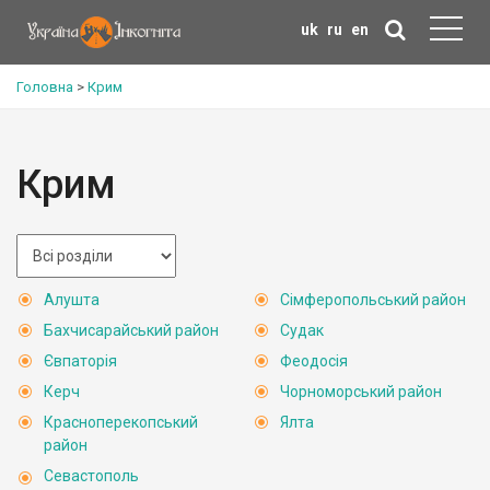
uk
ru
en
Головна
>
Крим
Крим
Алушта
Сімферопольський район
Бахчисарайський район
Судак
Євпаторія
Феодосія
Керч
Чорноморський район
Красноперекопський
Ялта
район
Севастополь