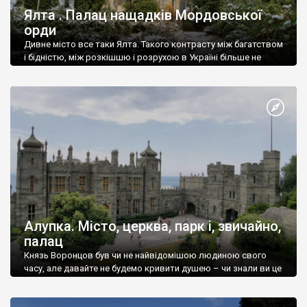
Ялта . Палац нащадків Мордовської
орди
Дивне місто все таки Ялта. Такого контрасту між багатством
і бідністю, між розкішшю і розрухою в Україні більше не
знайдеш.
Алупка. Місто, церква, парк і, звичайно,
палац
Князь Воронцов був чи не найвідомішою людиною свого
часу, але давайте не будемо кривити душею – чи знали ви це
прізвище до відвідин Алупки? Мабуть все таки ні.