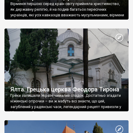
Вірменія першою серед країн світу прийняла християнство,
як державну релігію, й на подив багатьох пересічних
українців, які усіх кавказців вважають мусульманами, вірмени
є відданими вірянами Христа
Ялта. Грецька церква Феодора Тирона
Греки залишили Україні чималий спадок. Достатньо згадати
ніжинські огірочки – ви ж мабуть всі знаєте, що цей,
загублений у радянські часи, легендарний рецепт привезли у
Ніжин греки?