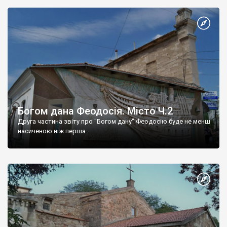
Богом дана Феодосія. Місто Ч.2
Друга частина звіту про "Богом дану" Феодосію буде не менш
насиченою ніж перша.