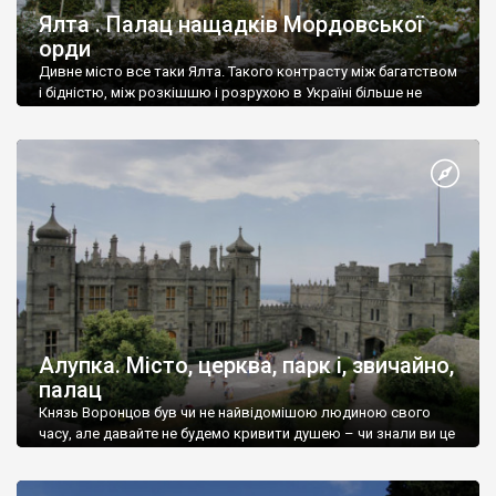
Ялта . Палац нащадків Мордовської
орди
Дивне місто все таки Ялта. Такого контрасту між багатством
і бідністю, між розкішшю і розрухою в Україні більше не
знайдеш.
Алупка. Місто, церква, парк і, звичайно,
палац
Князь Воронцов був чи не найвідомішою людиною свого
часу, але давайте не будемо кривити душею – чи знали ви це
прізвище до відвідин Алупки? Мабуть все таки ні.