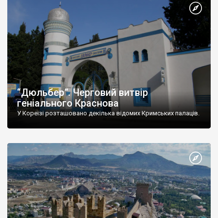
“Дюльбер”. Черговий витвір
геніального Краснова
У Кореїзі розташовано декілька відомих Кримських палаців.