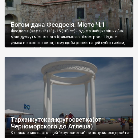
Богом дана Феодосія. Місто Ч.1
Феодосія (Кафа-12 (13) -15 (18) ст) - одне з найцікавіших (на
мою думку) міст всього Кримського півострова .Ну,але
думка в кожного своя, тому щоби розвіяти цей субєктивізм,
запрошую відвідати це
Тарханкутская кругосветка(от
Черноморского до Атлеша)
К сожалению настоящей "кругосветки" не получилось,пройти