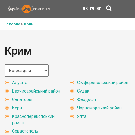
uk
ru
en
Головна
>
Крим
Крим
Алушта
Сімферопольський район
Бахчисарайський район
Судак
Євпаторія
Феодосія
Керч
Чорноморський район
Красноперекопський
Ялта
район
Севастополь