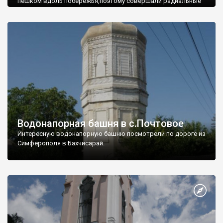
пешком вдоль побережья,поэтому совершали радиальные
вылазки из Оленевки.
Водонапорная башня в с.Почтовое
Интересную водонапорную башню посмотрели по дороге из
Симферополя в Бахчисарай.