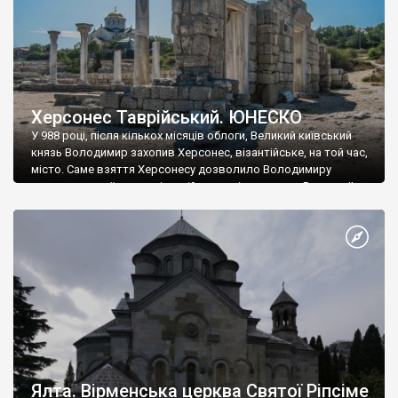
Херсонес Таврійський. ЮНЕСКО
У 988 році, після кількох місяців облоги, Великий київський
князь Володимир захопив Херсонес, візантійське, на той час,
місто. Саме взяття Херсонесу дозволило Володимиру
диктувати свої умови візантійському імператору Василю ІІ, та
одружитися з його дочкою Ганною. Цього ж року, в
Херсонесі Володимир-язичник, став Василем-християнином.
А потім було Хрещення Русі. На честь Херсонесу Таврійського
названо місто […]
Ялта. Вірменська церква Святої Ріпсіме