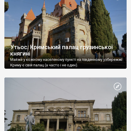
Утьос. Кримський палац грузинської
княгині
Майже у кожному населеному пункті на південному узбережжі
Криму є свій палац (а часто і не один).