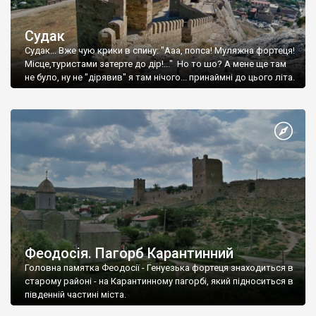
Судак
Судак... Вже чую крики в спину: "Ааа, попса! Муляжна фортеця!
Місце,туристами затерте до дір!..." Но то шо? А мене ще там
не було, ну не "дірявив" я там нічого... принаймні до цього літа.
Феодосія. Пагорб Карантинний
Головна памятка Феодосії - Генуезька фортеця знаходиться в
старому районі - на Карантинному пагорбі, який підноситься в
південній частині міста.