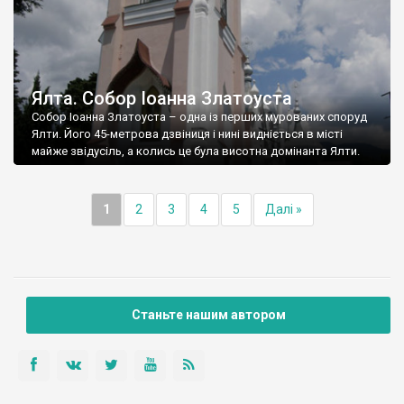
Ялта. Собор Іоанна Златоуста
Собор Іоанна Златоуста – одна із перших мурованих споруд
Ялти. Його 45-метрова дзвіниця і нині видніється в місті
майже звідусіль, а колись це була висотна домінанта Ялти.
1
2
3
4
5
Далі »
Станьте нашим автором