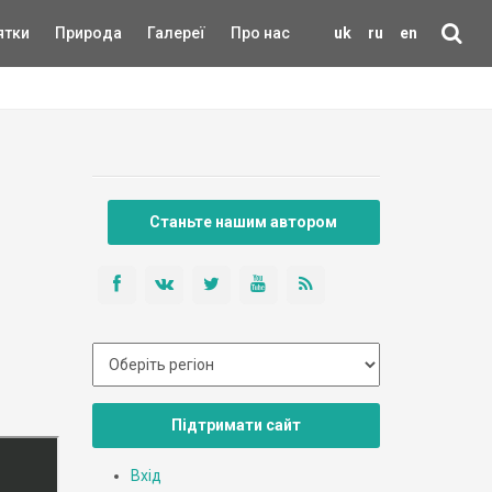
ятки
Природа
Галереї
Про нас
uk
ru
en
Станьте нашим автором
Підтримати сайт
Вхід