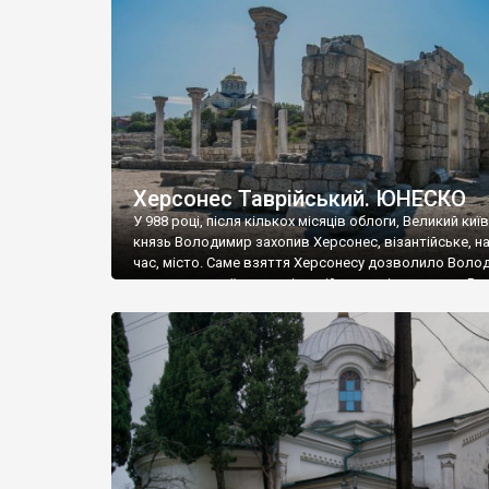
музею «Новгородський музей-заповідник» сотні арт
візантійської доби. Раритети викрадені з фондів об’
культурної спадщини ЮНЕСКО «Херсонеса Таврійсько
Офіційно – на виставку «Золото Візантії», але експер
влада в Україні вважають це лише […]
Херсонес Таврійський. ЮНЕСКО
У 988 році, після кількох місяців облоги, Великий киї
князь Володимир захопив Херсонес, візантійське, на
час, місто. Саме взяття Херсонесу дозволило Воло
диктувати свої умови візантійському імператору Вас
та одружитися з його дочкою Ганною. Цього ж року,
Херсонесі Володимир-язичник, став Василем-
християнином. А потім було Хрещення Русі. На честь
Херсонесу Таврійського названо місто […]