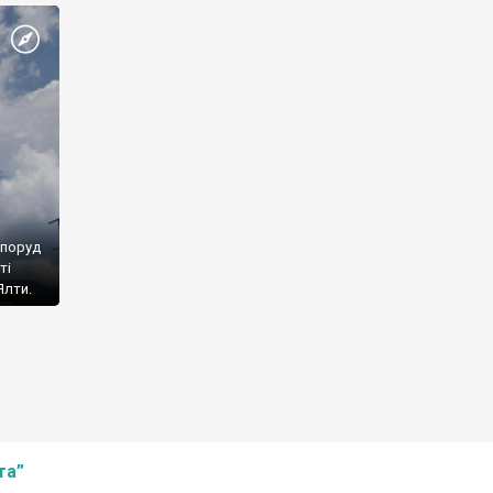
споруд
ті
Ялти.
та”