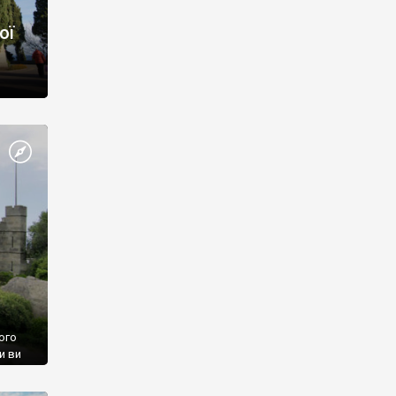
ої
ого
и ви