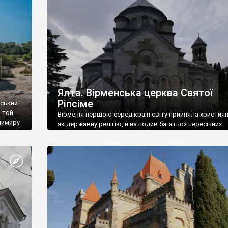
ефактів
називаються «повстяками» (postaki)…” “Вино. Крим
єкту
виробляє відмінне вино і його вдосталь: воно все ду
го».
легке біле і дуже […]
ти та
Ялта. Вірменська церква Святої
Ріпсіме
вський
 той
Вірменія першою серед країн світу прийняла христия
димиру
як державну релігію, й на подив багатьох пересічних
илю ІІ,
українців, які усіх кавказців вважають мусульманами,
 в
вірмени є відданими вірянами Христа