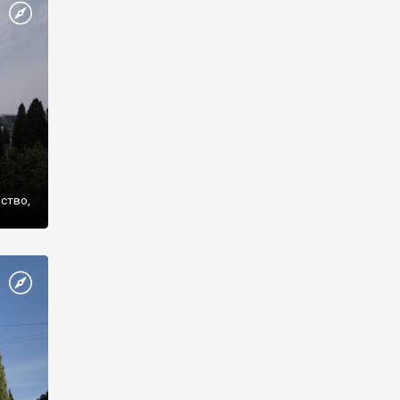
же
нство,