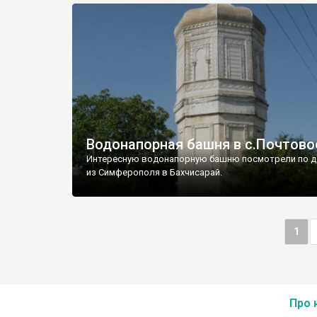
Водонапорная башня в с.Почтово
Интересную водонапорную башню посмотрели по д
из Симферополя в Бахчисарай.
1
Про 