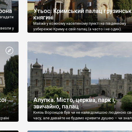
рона
Утьос. Кримський палац грузинськ
княгині
згадати
Майже у кожному населеному пункті на південному
ивезли у
узбережжі Криму є свій палац (а часто і не один).
ої
Алупка. Місто, церква, парк і,
звичайно, палац
Князь Воронцов був чи не найвідомішою людиною св
раїні
часу, але давайте не будемо кривити душею – чи знал
це прізвище до відвідин Алупки? Мабуть все таки ні.