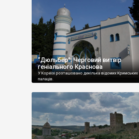
“Дюльбер”. Черговий витвір
геніального Краснова
У Кореїзі розташовано декілька відомих Кримських
палаців.