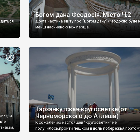
Богом дана Феодосія. Місто Ч.2
одиться
Друга частина звіту про "Богом дану" Феодосію буде 
менш насиченою ніж перша.
Тарханкутская кругосветка(от
Черноморского до Атлеша)
ших (на
але
К сожалению настоящей "кругосветки" не
тивізм,
получилось,пройти пешком вдоль побережья,поэтом
совершали радиальные вылазки из Оленевки.