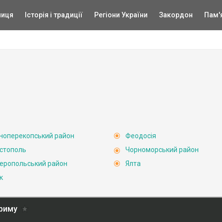
ниця
Історія і традиції
Регіони України
Закордон
Пам'
ноперекопський район
Феодосія
стополь
Чорноморський район
еропольський район
Ялта
к