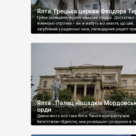
Ялта. Грецька церква Феодора Ти
Греки залишили Україні чималий спадок. Достатньо 
ніжинські огірочки – ви ж мабуть всі знаєте, що цей,
загублений у радянські часи, легендарний рецепт пр
Ніжин греки?
Ялта . Палац нащадків Мордовськ
орди
Дивне місто все таки Ялта. Такого контрасту між
багатством і бідністю, між розкішшю і розрухою в Ук
більше не знайдеш.