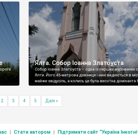
е
Ялта. Собор Іоанна Златоуста
ороге
Собор Іоанна Златоуста – одна із перших мурованих 
Ялти. Його 45-метрова дзвіниця і нині видніється в міс
майже звідусіль, а колись це була висотна домінанта 
2
3
4
5
Далі »
нас
Стати автором
Підтримати сайт “Україна Інкогні