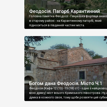
Феодосія. Пагорб Карантинний
Головна памятка Феодосії - Генуезька фортеця знах
в старому районі - на Карантинному пагорбі, який
підноситься в південній частині міста.
Богом дана Феодосія. Місто Ч.1
Феодосія (Кафа-12 (13) -15 (18) ст) - одне з найцікаві
мою думку) міст всього Кримського півострова .Ну,
думка в кожного своя, тому щоби розвіяти цей субєк
запрошую відвідати це