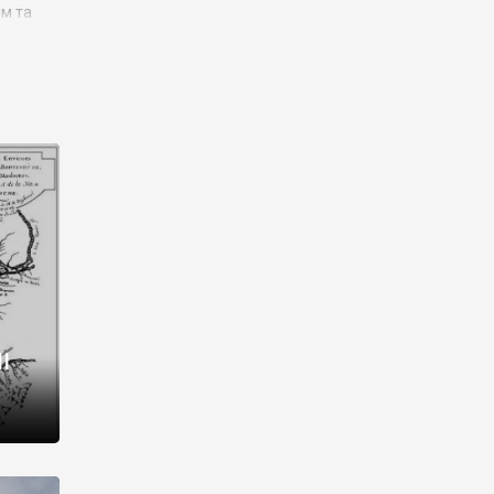
им та
ора і
є
го типу,
ей-
рний
ста:
 райони
від 2
I
і,
рукти,
 котрі