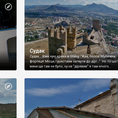
Судак
Судак... Вже чую крики в спину: "Ааа, попса! Муляжна
фортеця! Місце,туристами затерте до дір!..." Но то шо
мене ще там не було, ну не "дірявив" я там нічого...
принаймні до цього літа.