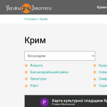
Крам
Головна
>
Крим
Крим
Алушта
Крас
Бахчисарайський район
Сева
Євпаторія
Сімф
Керч
Суда