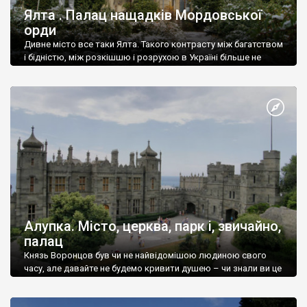
Ялта . Палац нащадків Мордовської
орди
Дивне місто все таки Ялта. Такого контрасту між багатством
і бідністю, між розкішшю і розрухою в Україні більше не
знайдеш.
Алупка. Місто, церква, парк і, звичайно,
палац
Князь Воронцов був чи не найвідомішою людиною свого
часу, але давайте не будемо кривити душею – чи знали ви це
прізвище до відвідин Алупки? Мабуть все таки ні.