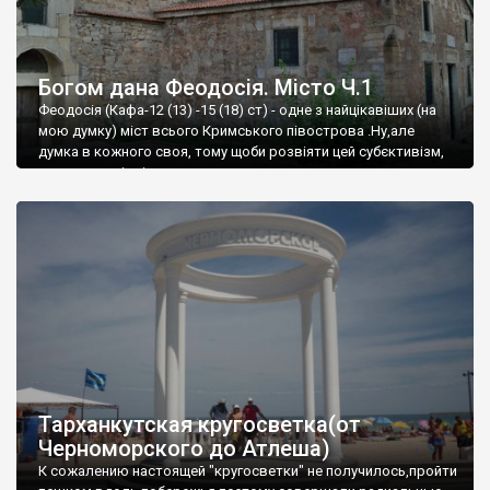
Богом дана Феодосія. Місто Ч.1
Феодосія (Кафа-12 (13) -15 (18) ст) - одне з найцікавіших (на
мою думку) міст всього Кримського півострова .Ну,але
думка в кожного своя, тому щоби розвіяти цей субєктивізм,
запрошую відвідати це
Тарханкутская кругосветка(от
Черноморского до Атлеша)
К сожалению настоящей "кругосветки" не получилось,пройти