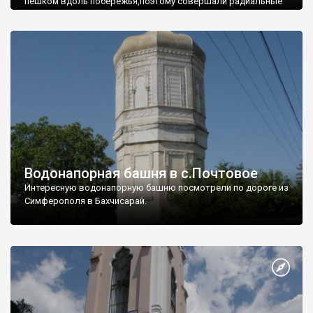
пешком вдоль побережья,поэтому совершали радиальные
вылазки из Оленевки.
Водонапорная башня в с.Почтовое
Интересную водонапорную башню посмотрели по дороге из
Симферополя в Бахчисарай.