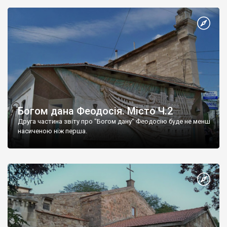
Богом дана Феодосія. Місто Ч.2
Друга частина звіту про "Богом дану" Феодосію буде не менш
насиченою ніж перша.