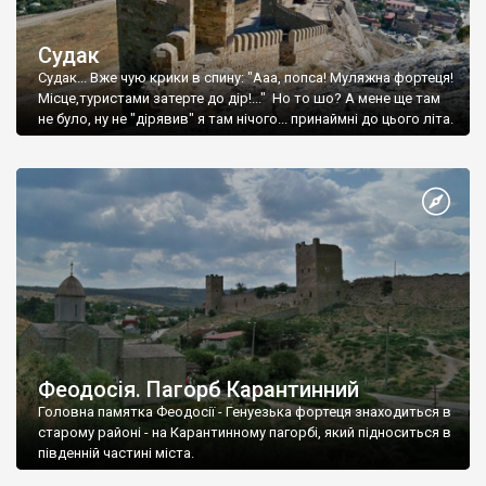
Судак
Судак... Вже чую крики в спину: "Ааа, попса! Муляжна фортеця!
Місце,туристами затерте до дір!..." Но то шо? А мене ще там
не було, ну не "дірявив" я там нічого... принаймні до цього літа.
Феодосія. Пагорб Карантинний
Головна памятка Феодосії - Генуезька фортеця знаходиться в
старому районі - на Карантинному пагорбі, який підноситься в
південній частині міста.