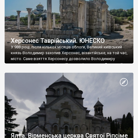
Херсонес Таврійський. ЮНЕСКО
У 988 році, після кількох місяців облоги, Великий київський
князь Володимир захопив Херсонес, візантійське, на той час,
місто. Саме взяття Херсонесу дозволило Володимиру
диктувати свої умови візантійському імператору Василю ІІ, та
одружитися з його дочкою Ганною. Цього ж року, в
Херсонесі Володимир-язичник, став Василем-християнином.
А потім було Хрещення Русі. На честь Херсонесу Таврійського
названо місто […]
Ялта. Вірменська церква Святої Ріпсіме