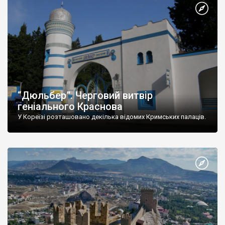
“Дюльбер”. Черговий витвір
геніального Краснова
У Кореїзі розташовано декілька відомих Кримських палаців.