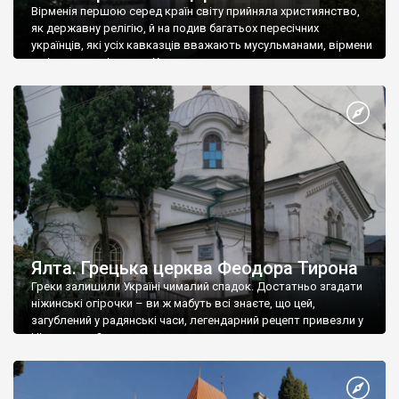
Вірменія першою серед країн світу прийняла християнство,
як державну релігію, й на подив багатьох пересічних
українців, які усіх кавказців вважають мусульманами, вірмени
є відданими вірянами Христа
Ялта. Грецька церква Феодора Тирона
Греки залишили Україні чималий спадок. Достатньо згадати
ніжинські огірочки – ви ж мабуть всі знаєте, що цей,
загублений у радянські часи, легендарний рецепт привезли у
Ніжин греки?