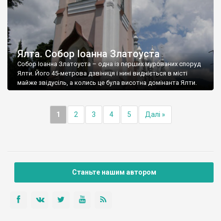
Ялта. Собор Іоанна Златоуста
Собор Іоанна Златоуста – одна із перших мурованих споруд
Ялти. Його 45-метрова дзвіниця і нині видніється в місті
майже звідусіль, а колись це була висотна домінанта Ялти.
1
2
3
4
5
Далі »
Станьте нашим автором