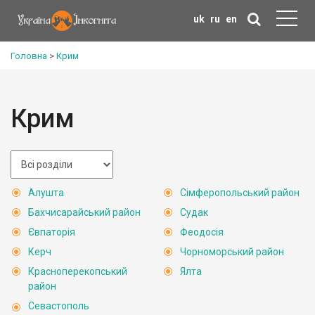
uk
ru
en
Головна
>
Крим
Крим
Алушта
Сімферопольський район
Бахчисарайський район
Судак
Євпаторія
Феодосія
Керч
Чорноморський район
Красноперекопський
Ялта
район
Севастополь