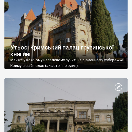
Утьос. Кримський палац грузинської
княгині
Майже у кожному населеному пункті на південному узбережжі
Криму є свій палац (а часто і не один).