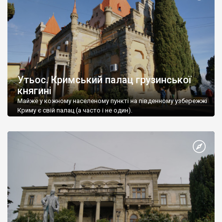
Утьос. Кримський палац грузинської
княгині
Майже у кожному населеному пункті на південному узбережжі
Криму є свій палац (а часто і не один).