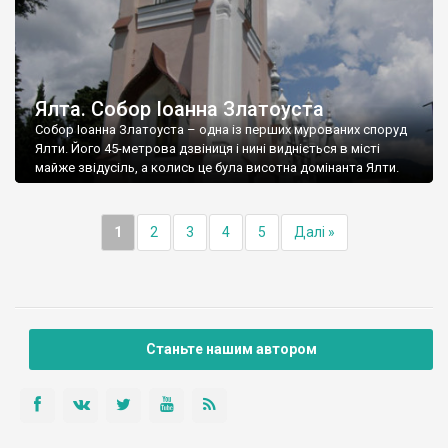
Ялта. Собор Іоанна Златоуста
Собор Іоанна Златоуста – одна із перших мурованих споруд
Ялти. Його 45-метрова дзвіниця і нині видніється в місті
майже звідусіль, а колись це була висотна домінанта Ялти.
1
2
3
4
5
Далі »
Станьте нашим автором