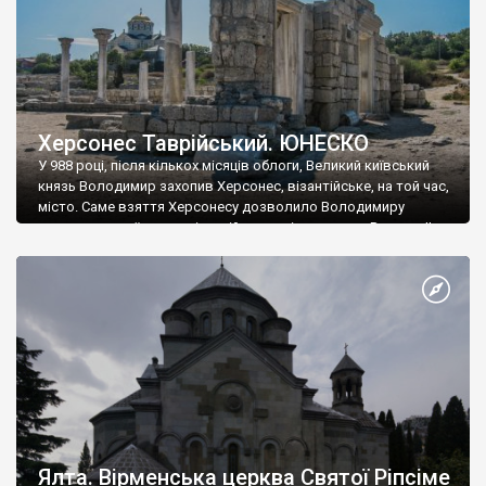
Херсонес Таврійський. ЮНЕСКО
У 988 році, після кількох місяців облоги, Великий київський
князь Володимир захопив Херсонес, візантійське, на той час,
місто. Саме взяття Херсонесу дозволило Володимиру
диктувати свої умови візантійському імператору Василю ІІ, та
одружитися з його дочкою Ганною. Цього ж року, в
Херсонесі Володимир-язичник, став Василем-християнином.
А потім було Хрещення Русі. На честь Херсонесу Таврійського
названо місто […]
Ялта. Вірменська церква Святої Ріпсіме