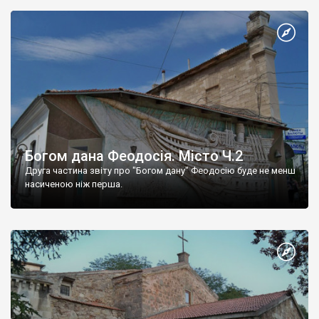
Богом дана Феодосія. Місто Ч.2
Друга частина звіту про "Богом дану" Феодосію буде не менш
насиченою ніж перша.