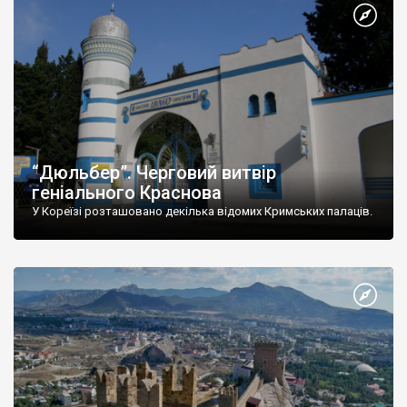
“Дюльбер”. Черговий витвір
геніального Краснова
У Кореїзі розташовано декілька відомих Кримських палаців.