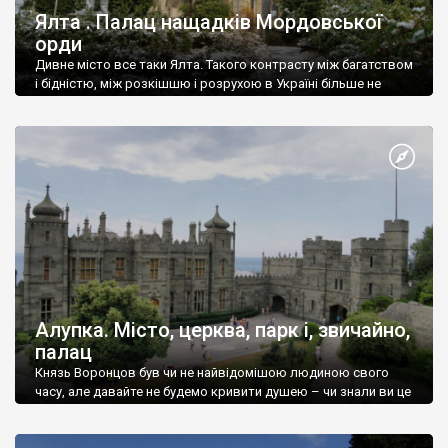
Ялта . Палац нащадків Мордовської
орди
Дивне місто все таки Ялта. Такого контрасту між багатством
і бідністю, між розкішшю і розрухою в Україні більше не
знайдеш.
Алупка. Місто, церква, парк і, звичайно,
палац
Князь Воронцов був чи не найвідомішою людиною свого
часу, але давайте не будемо кривити душею – чи знали ви це
прізвище до відвідин Алупки? Мабуть все таки ні.