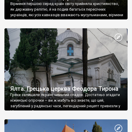
Вірменія першою серед країн світу прийняла християнство,
як державну релігію, й на подив багатьох пересічних
українців, які усіх кавказців вважають мусульманами, вірмени
є відданими вірянами Христа
Ялта. Грецька церква Феодора Тирона
Греки залишили Україні чималий спадок. Достатньо згадати
ніжинські огірочки – ви ж мабуть всі знаєте, що цей,
загублений у радянські часи, легендарний рецепт привезли у
Ніжин греки?