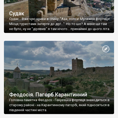
Судак
Судак... Вже чую крики в спину: "Ааа, попса! Муляжна фортеця!
Місце,туристами затерте до дір!..." Но то шо? А мене ще там
не було, ну не "дірявив" я там нічого... принаймні до цього літа.
Феодосія. Пагорб Карантинний
Головна памятка Феодосії - Генуезька фортеця знаходиться в
старому районі - на Карантинному пагорбі, який підноситься в
південній частині міста.