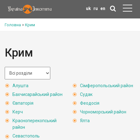
uk
ru
en
Головна
>
Крим
Крим
Алушта
Сімферопольський район
Бахчисарайський район
Судак
Євпаторія
Феодосія
Керч
Чорноморський район
Красноперекопський
Ялта
район
Севастополь