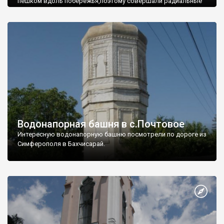
пешком вдоль побережья,поэтому совершали радиальные
вылазки из Оленевки.
Водонапорная башня в с.Почтовое
Интересную водонапорную башню посмотрели по дороге из
Симферополя в Бахчисарай.