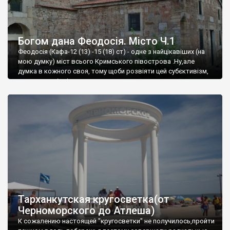
Богом дана Феодосія. Місто Ч.1
Феодосія (Кафа-12 (13) -15 (18) ст) - одне з найцікавіших (на
мою думку) міст всього Кримського півострова .Ну,але
думка в кожного своя, тому щоби розвіяти цей субєктивізм,
запрошую відвідати це
Тарханкутская кругосветка(от
Черноморского до Атлеша)
К сожалению настоящей "кругосветки" не получилось,пройти