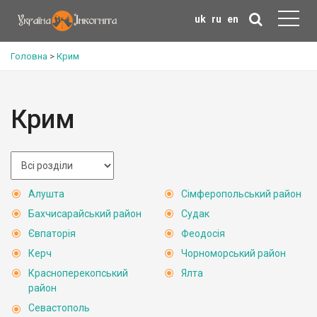
uk
ru
en
Головна
>
Крим
Крим
Алушта
Сімферопольський район
Бахчисарайський район
Судак
Євпаторія
Феодосія
Керч
Чорноморський район
Красноперекопський
Ялта
район
Севастополь