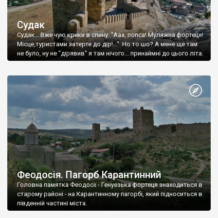
Судак
Судак... Вже чую крики в спину: "Ааа, попса! Муляжна фортеця!
Місце,туристами затерте до дір!..." Но то шо? А мене ще там
не було, ну не "дірявив" я там нічого... принаймні до цього літа.
Феодосія. Пагорб Карантинний
Головна памятка Феодосії - Генуезька фортеця знаходиться в
старому районі - на Карантинному пагорбі, який підноситься в
південній частині міста.