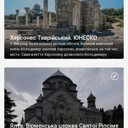
Херсонес Таврійський. ЮНЕСКО
У 988 році, після кількох місяців облоги, Великий київський
князь Володимир захопив Херсонес, візантійське, на той час,
місто. Саме взяття Херсонесу дозволило Володимиру
диктувати свої умови візантійському імператору Василю ІІ, та
одружитися з його дочкою Ганною. Цього ж року, в
Херсонесі Володимир-язичник, став Василем-християнином.
А потім було Хрещення Русі. На честь Херсонесу Таврійського
названо місто […]
Ялта. Вірменська церква Святої Ріпсіме