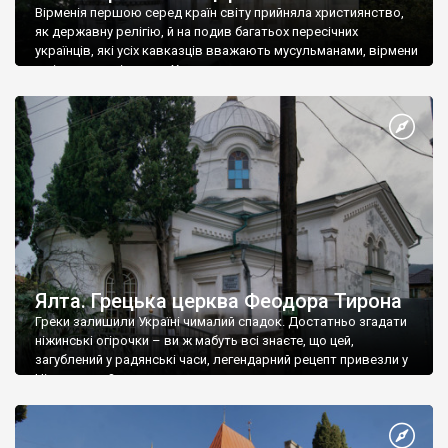
Вірменія першою серед країн світу прийняла християнство,
як державну релігію, й на подив багатьох пересічних
українців, які усіх кавказців вважають мусульманами, вірмени
є відданими вірянами Христа
Ялта. Грецька церква Феодора Тирона
Греки залишили Україні чималий спадок. Достатньо згадати
ніжинські огірочки – ви ж мабуть всі знаєте, що цей,
загублений у радянські часи, легендарний рецепт привезли у
Ніжин греки?