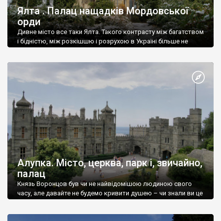
Ялта . Палац нащадків Мордовської
орди
Дивне місто все таки Ялта. Такого контрасту між багатством
і бідністю, між розкішшю і розрухою в Україні більше не
знайдеш.
Алупка. Місто, церква, парк і, звичайно,
палац
Князь Воронцов був чи не найвідомішою людиною свого
часу, але давайте не будемо кривити душею – чи знали ви це
прізвище до відвідин Алупки? Мабуть все таки ні.