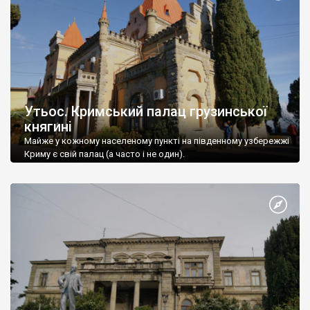
Утьос. Кримський палац грузинської
княгині
Майже у кожному населеному пункті на південному узбережжі
Криму є свій палац (а часто і не один).