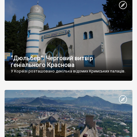
“Дюльбер”. Черговий витвір
геніального Краснова
У Кореїзі розташовано декілька відомих Кримських палаців.