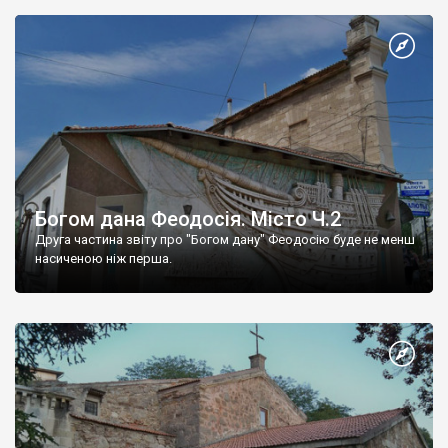
Богом дана Феодосія. Місто Ч.2
Друга частина звіту про "Богом дану" Феодосію буде не менш
насиченою ніж перша.