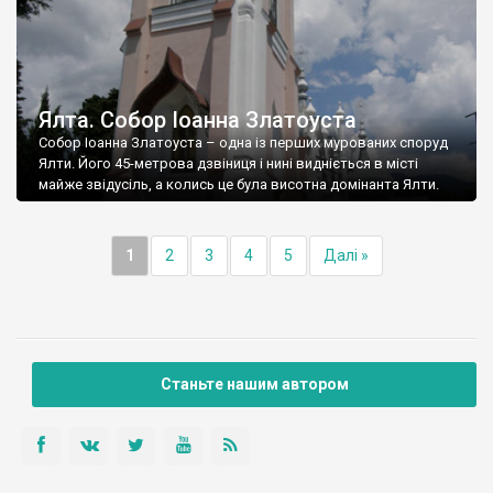
Ялта. Собор Іоанна Златоуста
Собор Іоанна Златоуста – одна із перших мурованих споруд
Ялти. Його 45-метрова дзвіниця і нині видніється в місті
майже звідусіль, а колись це була висотна домінанта Ялти.
1
2
3
4
5
Далі »
Станьте нашим автором