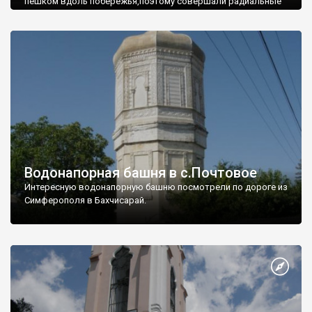
пешком вдоль побережья,поэтому совершали радиальные
вылазки из Оленевки.
Водонапорная башня в с.Почтовое
Интересную водонапорную башню посмотрели по дороге из
Симферополя в Бахчисарай.