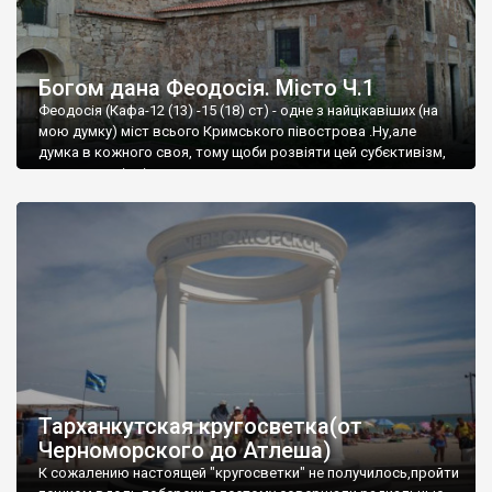
Богом дана Феодосія. Місто Ч.1
Феодосія (Кафа-12 (13) -15 (18) ст) - одне з найцікавіших (на
мою думку) міст всього Кримського півострова .Ну,але
думка в кожного своя, тому щоби розвіяти цей субєктивізм,
запрошую відвідати це
Тарханкутская кругосветка(от
Черноморского до Атлеша)
К сожалению настоящей "кругосветки" не получилось,пройти