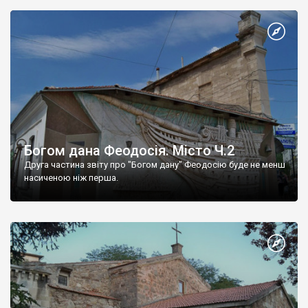
Богом дана Феодосія. Місто Ч.2
Друга частина звіту про "Богом дану" Феодосію буде не менш
насиченою ніж перша.