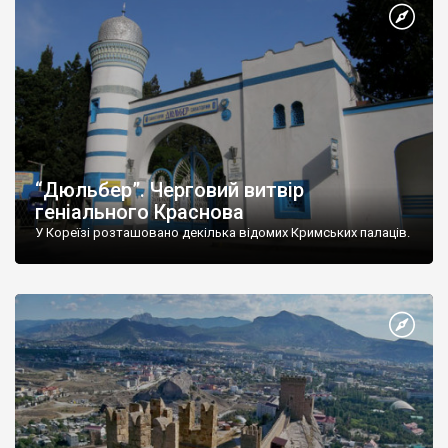
“Дюльбер”. Черговий витвір
геніального Краснова
У Кореїзі розташовано декілька відомих Кримських палаців.