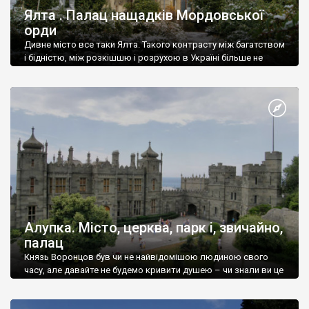
Ялта . Палац нащадків Мордовської
орди
Дивне місто все таки Ялта. Такого контрасту між багатством
і бідністю, між розкішшю і розрухою в Україні більше не
знайдеш.
Алупка. Місто, церква, парк і, звичайно,
палац
Князь Воронцов був чи не найвідомішою людиною свого
часу, але давайте не будемо кривити душею – чи знали ви це
прізвище до відвідин Алупки? Мабуть все таки ні.