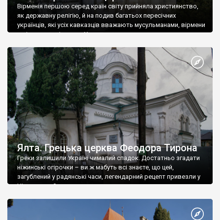
Вірменія першою серед країн світу прийняла християнство,
як державну релігію, й на подив багатьох пересічних
українців, які усіх кавказців вважають мусульманами, вірмени
є відданими вірянами Христа
Ялта. Грецька церква Феодора Тирона
Греки залишили Україні чималий спадок. Достатньо згадати
ніжинські огірочки – ви ж мабуть всі знаєте, що цей,
загублений у радянські часи, легендарний рецепт привезли у
Ніжин греки?