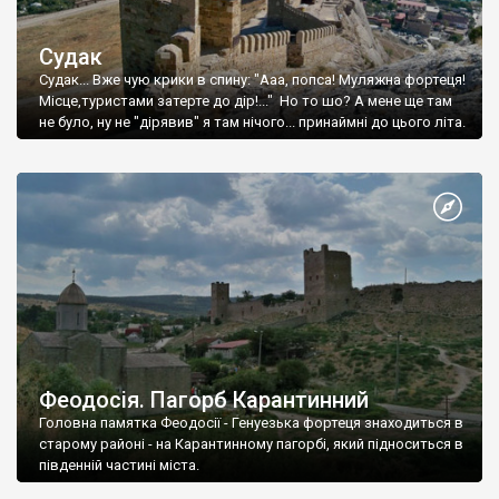
Судак
Судак... Вже чую крики в спину: "Ааа, попса! Муляжна фортеця!
Місце,туристами затерте до дір!..." Но то шо? А мене ще там
не було, ну не "дірявив" я там нічого... принаймні до цього літа.
Феодосія. Пагорб Карантинний
Головна памятка Феодосії - Генуезька фортеця знаходиться в
старому районі - на Карантинному пагорбі, який підноситься в
південній частині міста.