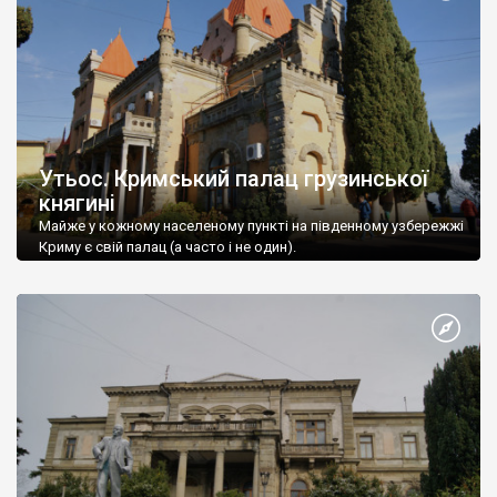
Утьос. Кримський палац грузинської
княгині
Майже у кожному населеному пункті на південному узбережжі
Криму є свій палац (а часто і не один).