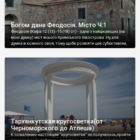
Богом дана Феодосія. Місто Ч.1
Феодосія (Кафа-12 (13) -15 (18) ст) - одне з найцікавіших (на
мою думку) міст всього Кримського півострова .Ну,але
думка в кожного своя, тому щоби розвіяти цей субєктивізм,
запрошую відвідати це
Тарханкутская кругосветка(от
Черноморского до Атлеша)
К сожалению настоящей "кругосветки" не получилось,пройти