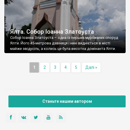
Ялта. Собор Іоанна Златоуста
Собор Іоанна Златоуста – одна із перших мурованих споруд
Ялти. Його 45-метрова дзвіниця і нині видніється в місті
майже звідусіль, а колись це була висотна домінанта Ялти.
1
2
3
4
5
Далі »
Станьте нашим автором