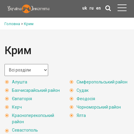
uk
ru
en
Головна
>
Крим
Крим
Алушта
Сімферопольський район
Бахчисарайський район
Судак
Євпаторія
Феодосія
Керч
Чорноморський район
Красноперекопський
Ялта
район
Севастополь