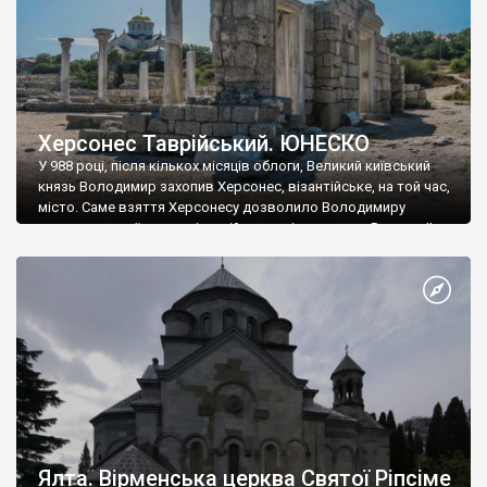
Херсонес Таврійський. ЮНЕСКО
У 988 році, після кількох місяців облоги, Великий київський
князь Володимир захопив Херсонес, візантійське, на той час,
місто. Саме взяття Херсонесу дозволило Володимиру
диктувати свої умови візантійському імператору Василю ІІ, та
одружитися з його дочкою Ганною. Цього ж року, в
Херсонесі Володимир-язичник, став Василем-християнином.
А потім було Хрещення Русі. На честь Херсонесу Таврійського
названо місто […]
Ялта. Вірменська церква Святої Ріпсіме