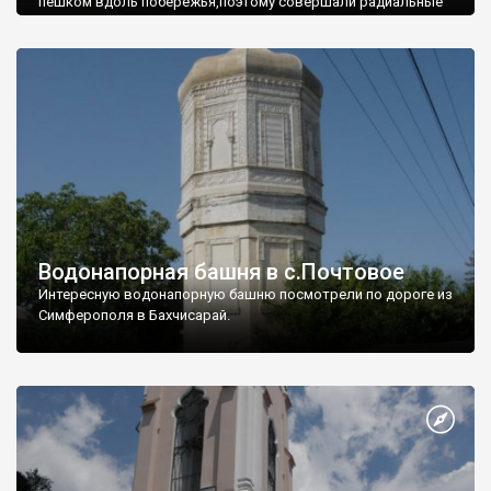
пешком вдоль побережья,поэтому совершали радиальные
вылазки из Оленевки.
Водонапорная башня в с.Почтовое
Интересную водонапорную башню посмотрели по дороге из
Симферополя в Бахчисарай.