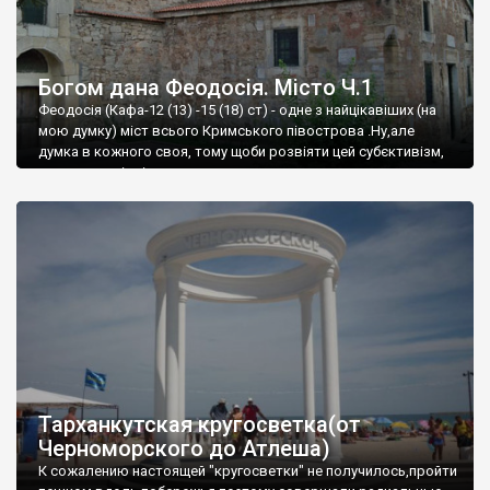
Богом дана Феодосія. Місто Ч.1
Феодосія (Кафа-12 (13) -15 (18) ст) - одне з найцікавіших (на
мою думку) міст всього Кримського півострова .Ну,але
думка в кожного своя, тому щоби розвіяти цей субєктивізм,
запрошую відвідати це
Тарханкутская кругосветка(от
Черноморского до Атлеша)
К сожалению настоящей "кругосветки" не получилось,пройти