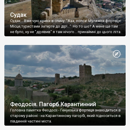
Судак
Судак... Вже чую крики в спину: "Ааа, попса! Муляжна фортеця!
Місце,туристами затерте до дір!..." Но то шо? А мене ще там
не було, ну не "дірявив" я там нічого... принаймні до цього літа.
Феодосія. Пагорб Карантинний
Головна памятка Феодосії - Генуезька фортеця знаходиться в
старому районі - на Карантинному пагорбі, який підноситься в
південній частині міста.