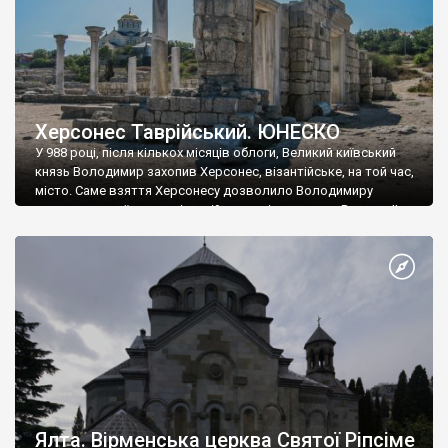
Херсонес Таврійський. ЮНЕСКО
У 988 році, після кількох місяців облоги, Великий київський
князь Володимир захопив Херсонес, візантійське, на той час,
місто. Саме взяття Херсонесу дозволило Володимиру
диктувати свої умови візантійському імператору Василю ІІ, та
одружитися з його дочкою Ганною. Цього ж року, в
Херсонесі Володимир-язичник, став Василем-християнином.
А потім було Хрещення Русі. На честь Херсонесу Таврійського
названо місто […]
Ялта. Вірменська церква Святої Ріпсіме