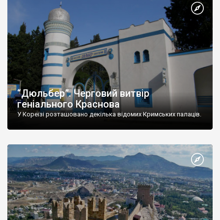
“Дюльбер”. Черговий витвір
геніального Краснова
У Кореїзі розташовано декілька відомих Кримських палаців.