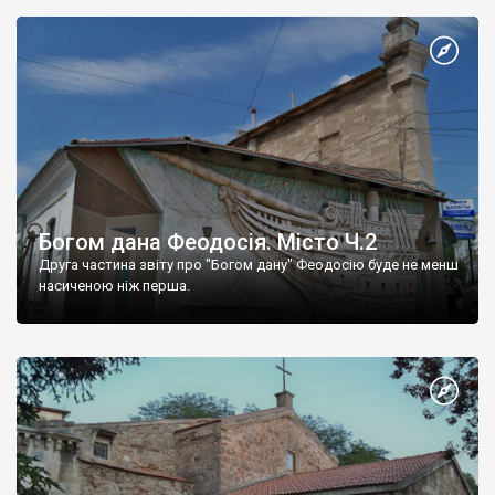
Богом дана Феодосія. Місто Ч.2
Друга частина звіту про "Богом дану" Феодосію буде не менш
насиченою ніж перша.