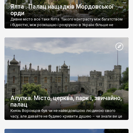
Ялта . Палац нащадків Мордовської
орди
Дивне місто все таки Ялта. Такого контрасту між багатством
і бідністю, між розкішшю і розрухою в Україні більше не
знайдеш.
Алупка. Місто, церква, парк і, звичайно,
палац
Князь Воронцов був чи не найвідомішою людиною свого
часу, але давайте не будемо кривити душею – чи знали ви це
прізвище до відвідин Алупки? Мабуть все таки ні.