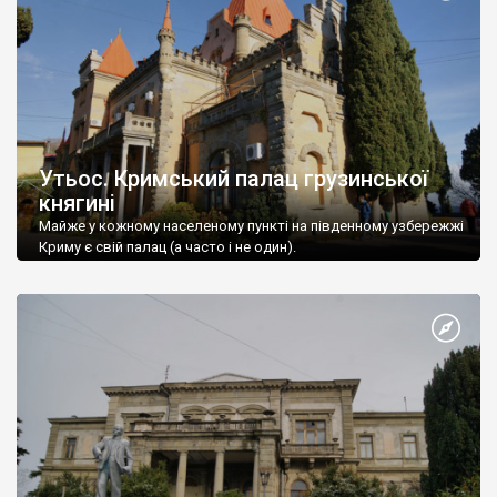
Утьос. Кримський палац грузинської
княгині
Майже у кожному населеному пункті на південному узбережжі
Криму є свій палац (а часто і не один).