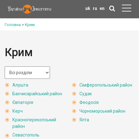
uk
ru
en
Головна
>
Крим
Крим
Алушта
Сімферопольський район
Бахчисарайський район
Судак
Євпаторія
Феодосія
Керч
Чорноморський район
Красноперекопський
Ялта
район
Севастополь