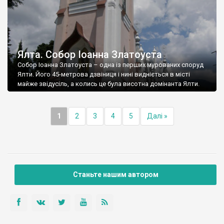
Ялта. Собор Іоанна Златоуста
Собор Іоанна Златоуста – одна із перших мурованих споруд
Ялти. Його 45-метрова дзвіниця і нині видніється в місті
майже звідусіль, а колись це була висотна домінанта Ялти.
1
2
3
4
5
Далі »
Станьте нашим автором