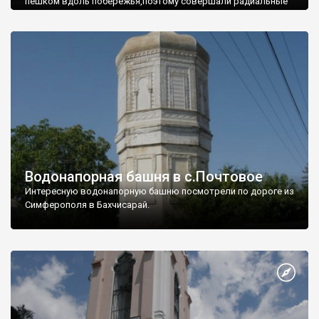
пешком вдоль побережья,поэтому совершали радиальные
вылазки из Оленевки.
Водонапорная башня в с.Почтовое
Интересную водонапорную башню посмотрели по дороге из
Симферополя в Бахчисарай.