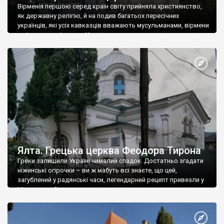
Вірменія першою серед країн світу прийняла християнство,
як державну релігію, й на подив багатьох пересічних
українців, які усіх кавказців вважають мусульманами, вірмени
є відданими вірянами Христа
Ялта. Грецька церква Феодора Тирона
Греки залишили Україні чималий спадок. Достатньо згадати
ніжинські огірочки – ви ж мабуть всі знаєте, що цей,
загублений у радянські часи, легендарний рецепт привезли у
Ніжин греки?