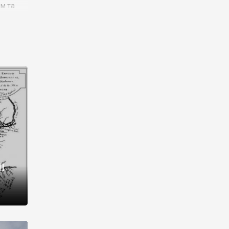
им та
ора і
є
го типу,
ей-
рний
ста:
 райони
від 2
I
і,
рукти,
 котрі