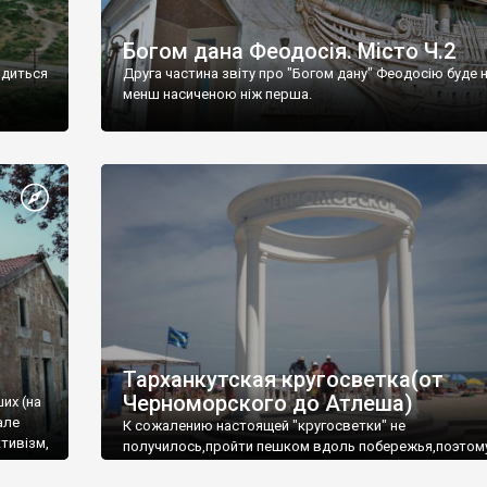
Богом дана Феодосія. Місто Ч.2
одиться
Друга частина звіту про "Богом дану" Феодосію буде 
менш насиченою ніж перша.
Тарханкутская кругосветка(от
Черноморского до Атлеша)
ших (на
але
К сожалению настоящей "кругосветки" не
тивізм,
получилось,пройти пешком вдоль побережья,поэтом
совершали радиальные вылазки из Оленевки.