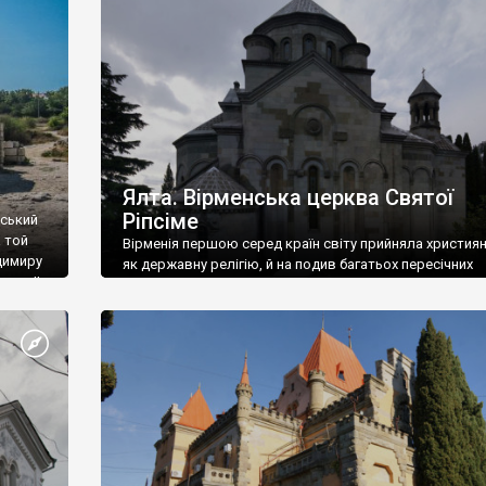
ефактів
називаються «повстяками» (postaki)…” “Вино. Крим
єкту
виробляє відмінне вино і його вдосталь: воно все ду
го».
легке біле і дуже […]
ти та
Ялта. Вірменська церква Святої
Ріпсіме
вський
 той
Вірменія першою серед країн світу прийняла христия
димиру
як державну релігію, й на подив багатьох пересічних
илю ІІ,
українців, які усіх кавказців вважають мусульманами,
 в
вірмени є відданими вірянами Христа