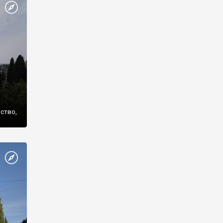
же
нство,