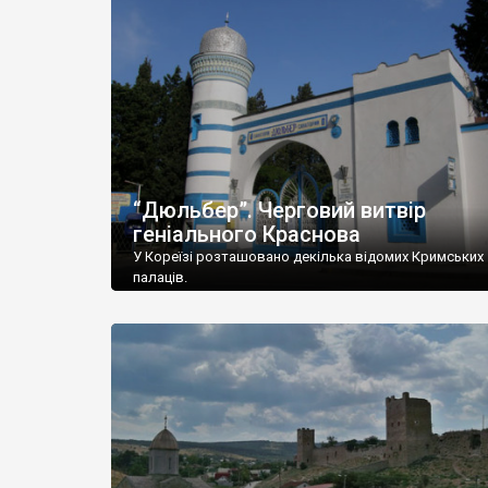
“Дюльбер”. Черговий витвір
геніального Краснова
У Кореїзі розташовано декілька відомих Кримських
палаців.