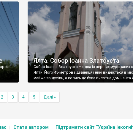
е
Ялта. Собор Іоанна Златоуста
ороге
Собор Іоанна Златоуста – одна із перших мурованих 
Ялти. Його 45-метрова дзвіниця і нині видніється в міс
майже звідусіль, а колись це була висотна домінанта 
2
3
4
5
Далі »
нас
Стати автором
Підтримати сайт “Україна Інкогні