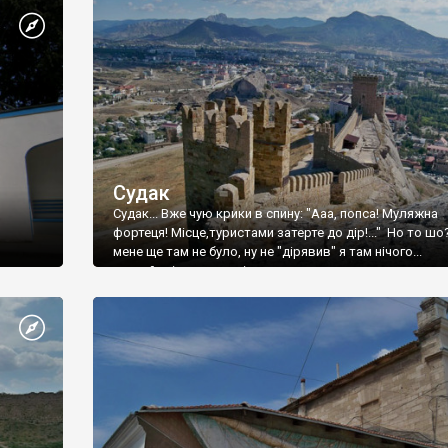
Судак
Судак... Вже чую крики в спину: "Ааа, попса! Муляжна
фортеця! Місце,туристами затерте до дір!..." Но то шо
мене ще там не було, ну не "дірявив" я там нічого...
принаймні до цього літа.