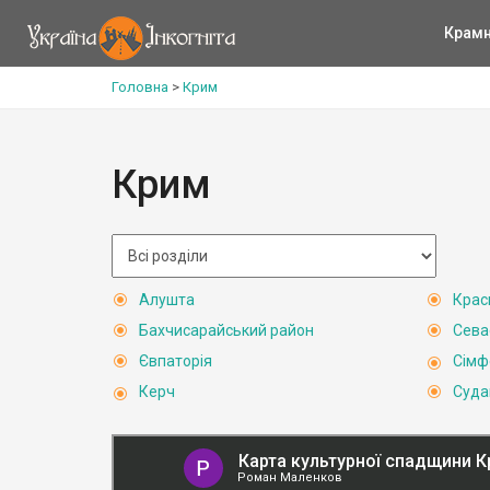
Крам
Головна
>
Крим
Крим
Алушта
Крас
Бахчисарайський район
Сева
Євпаторія
Сімф
Керч
Суда