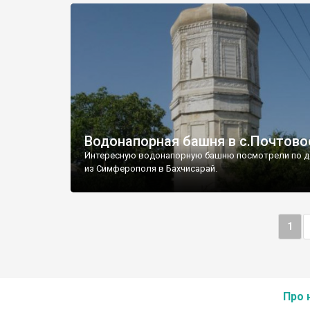
Водонапорная башня в с.Почтово
Интересную водонапорную башню посмотрели по д
из Симферополя в Бахчисарай.
1
Про 