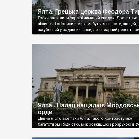
Ялта. Грецька церква Феодора Ти
Греки залишили Україні чималий спадок. Достатньо 
ніжинські огірочки – ви ж мабуть всі знаєте, що цей,
загублений у радянські часи, легендарний рецепт пр
Ніжин греки?
Ялта . Палац нащадків Мордовськ
орди
Дивне місто все таки Ялта. Такого контрасту між
багатством і бідністю, між розкішшю і розрухою в Ук
більше не знайдеш.