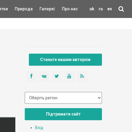
ятки
Природа
Галереї
Про нас
uk
ru
en
Станьте нашим автором
Підтримати сайт
Вхід