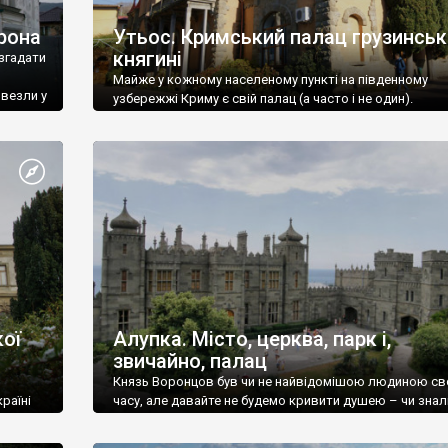
рона
Утьос. Кримський палац грузинськ
княгині
згадати
Майже у кожному населеному пункті на південному
ивезли у
узбережжі Криму є свій палац (а часто і не один).
ої
Алупка. Місто, церква, парк і,
звичайно, палац
Князь Воронцов був чи не найвідомішою людиною св
раїні
часу, але давайте не будемо кривити душею – чи знал
це прізвище до відвідин Алупки? Мабуть все таки ні.