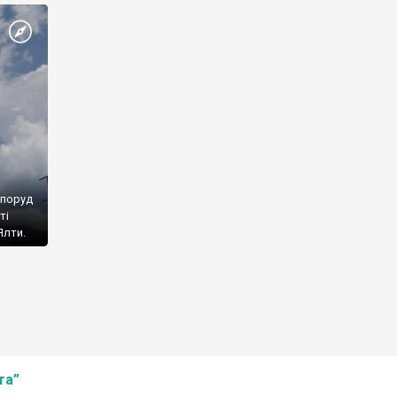
споруд
ті
Ялти.
та”