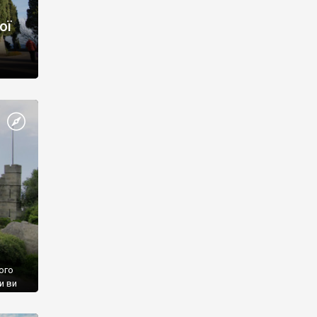
ої
ого
и ви