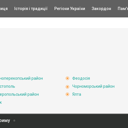
ниця
Історія і традиції
Регіони України
Закордон
Пам'
ноперекопський район
Феодосія
стополь
Чорноморський район
еропольський район
Ялта
к