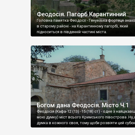
Феодосія. Пагорб Карантинний
Головна памятка Феодосії - Генуезька фортеця знах
в старому районі - на Карантинному пагорбі, який
підноситься в південній частині міста.
Богом дана Феодосія. Місто Ч.1
Феодосія (Кафа-12 (13) -15 (18) ст) - одне з найцікаві
мою думку) міст всього Кримського півострова .Ну,
думка в кожного своя, тому щоби розвіяти цей субєк
запрошую відвідати це