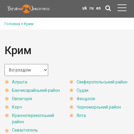
uk
ru
en
Головна
>
Крим
Крим
Алушта
Сімферопольський район
Бахчисарайський район
Судак
Євпаторія
Феодосія
Керч
Чорноморський район
Красноперекопський
Ялта
район
Севастополь