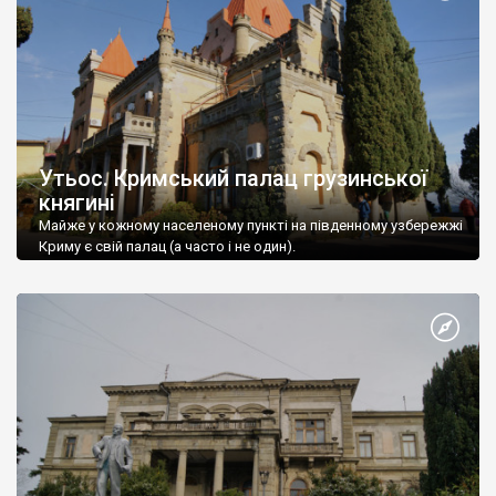
Утьос. Кримський палац грузинської
княгині
Майже у кожному населеному пункті на південному узбережжі
Криму є свій палац (а часто і не один).