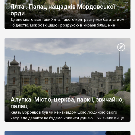
Ялта . Палац нащадків Мордовської
орди
Дивне місто все таки Ялта. Такого контрасту між багатством
і бідністю, між розкішшю і розрухою в Україні більше не
знайдеш.
Алупка. Місто, церква, парк і, звичайно,
палац
Князь Воронцов був чи не найвідомішою людиною свого
часу, але давайте не будемо кривити душею – чи знали ви це
прізвище до відвідин Алупки? Мабуть все таки ні.