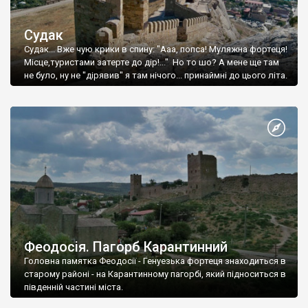
Судак
Судак... Вже чую крики в спину: "Ааа, попса! Муляжна фортеця!
Місце,туристами затерте до дір!..." Но то шо? А мене ще там
не було, ну не "дірявив" я там нічого... принаймні до цього літа.
Феодосія. Пагорб Карантинний
Головна памятка Феодосії - Генуезька фортеця знаходиться в
старому районі - на Карантинному пагорбі, який підноситься в
південній частині міста.