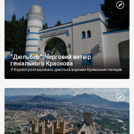
“Дюльбер”. Черговий витвір
геніального Краснова
У Кореїзі розташовано декілька відомих Кримських палаців.