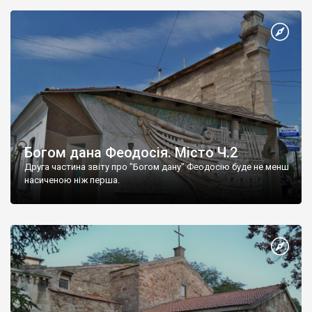
Богом дана Феодосія. Місто Ч.2
Друга частина звіту про "Богом дану" Феодосію буде не менш
насиченою ніж перша.