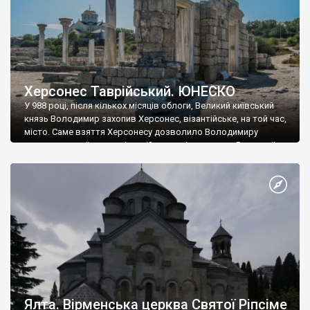
Херсонес Таврійський. ЮНЕСКО
У 988 році, після кількох місяців облоги, Великий київський
князь Володимир захопив Херсонес, візантійське, на той час,
місто. Саме взяття Херсонесу дозволило Володимиру
диктувати свої умови візантійському імператору Василю ІІ, та
одружитися з його дочкою Ганною. Цього ж року, в
Херсонесі Володимир-язичник, став Василем-християнином.
А потім було Хрещення Русі. На честь Херсонесу Таврійського
названо місто […]
Ялта. Вірменська церква Святої Ріпсіме