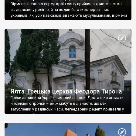
Вірменія першою серед країн світу прийняла християнство,
як державну релігію, й на подив багатьох пересічних
українців, які усіх кавказців вважають мусульманами, вірмени
є відданими вірянами Христа
Ялта. Грецька церква Феодора Тирона
Греки залишили Україні чималий спадок. Достатньо згадати
ніжинські огірочки – ви ж мабуть всі знаєте, що цей,
загублений у радянські часи, легендарний рецепт привезли у
Ніжин греки?