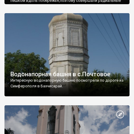
пешком вдоль побережья,поэтому совершали радиальные
вылазки из Оленевки.
Водонапорная башня в с.Почтовое
Интересную водонапорную башню посмотрели по дороге из
Симферополя в Бахчисарай.