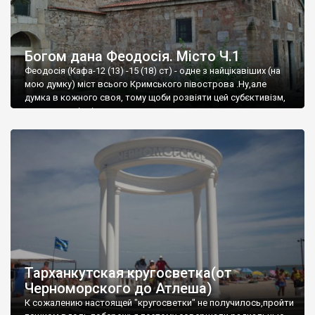
Богом дана Феодосія. Місто Ч.1
Феодосія (Кафа-12 (13) -15 (18) ст) - одне з найцікавіших (на
мою думку) міст всього Кримського півострова .Ну,але
думка в кожного своя, тому щоби розвіяти цей субєктивізм,
запрошую відвідати це
Тарханкутская кругосветка(от
Черноморского до Атлеша)
К сожалению настоящей "кругосветки" не получилось,пройти