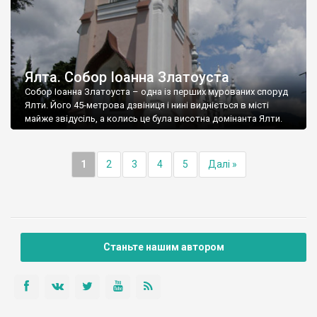
Ялта. Собор Іоанна Златоуста
Собор Іоанна Златоуста – одна із перших мурованих споруд
Ялти. Його 45-метрова дзвіниця і нині видніється в місті
майже звідусіль, а колись це була висотна домінанта Ялти.
1
2
3
4
5
Далі »
Станьте нашим автором