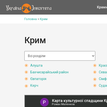
Крам
Головна
>
Крим
Крим
Алушта
Крас
Бахчисарайський район
Сева
Євпаторія
Сімф
Керч
Суда