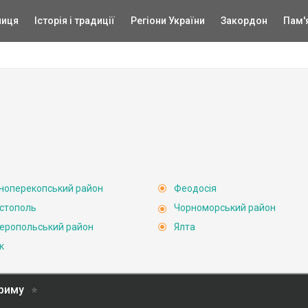
ниця
Історія і традиції
Регіони України
Закордон
Пам'
ноперекопський район
Феодосія
стополь
Чорноморський район
еропольський район
Ялта
к