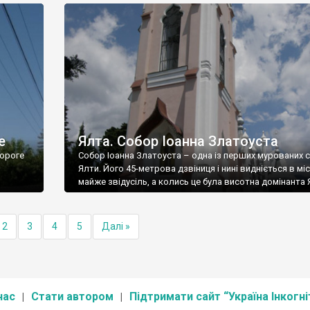
е
Ялта. Собор Іоанна Златоуста
ороге
Собор Іоанна Златоуста – одна із перших мурованих 
Ялти. Його 45-метрова дзвіниця і нині видніється в міс
майже звідусіль, а колись це була висотна домінанта 
2
3
4
5
Далі »
нас
Стати автором
Підтримати сайт “Україна Інкогні