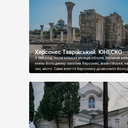
музею «Новгородський музей-заповідник» сотні арт
візантійської доби. Раритети викрадені з фондів об’
культурної спадщини ЮНЕСКО «Херсонеса Таврійсько
Офіційно – на виставку «Золото Візантії», але експер
влада в Україні вважають це лише […]
Херсонес Таврійський. ЮНЕСКО
У 988 році, після кількох місяців облоги, Великий киї
князь Володимир захопив Херсонес, візантійське, на
час, місто. Саме взяття Херсонесу дозволило Воло
диктувати свої умови візантійському імператору Вас
та одружитися з його дочкою Ганною. Цього ж року,
Херсонесі Володимир-язичник, став Василем-
християнином. А потім було Хрещення Русі. На честь
Херсонесу Таврійського названо місто […]