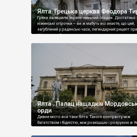
Ялта. Грецька церква Феодора Ти
Греки залишили Україні чималий спадок. Достатньо 
ніжинські огірочки – ви ж мабуть всі знаєте, що цей,
загублений у радянські часи, легендарний рецепт пр
Ніжин греки?
Ялта . Палац нащадків Мордовськ
орди
Дивне місто все таки Ялта. Такого контрасту між
багатством і бідністю, між розкішшю і розрухою в Ук
більше не знайдеш.