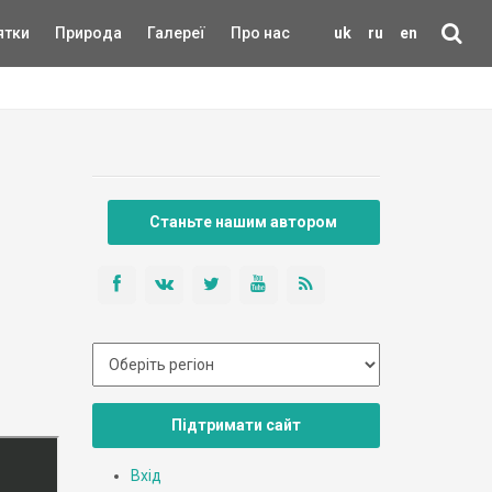
ятки
Природа
Галереї
Про нас
uk
ru
en
Станьте нашим автором
Підтримати сайт
Вхід