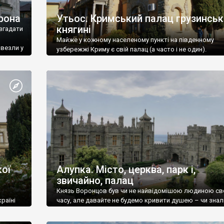
рона
Утьос. Кримський палац грузинськ
княгині
згадати
Майже у кожному населеному пункті на південному
ивезли у
узбережжі Криму є свій палац (а часто і не один).
ої
Алупка. Місто, церква, парк і,
звичайно, палац
Князь Воронцов був чи не найвідомішою людиною св
раїні
часу, але давайте не будемо кривити душею – чи знал
це прізвище до відвідин Алупки? Мабуть все таки ні.