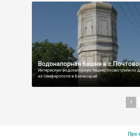
Водонапорная башня в с.Почтово
Интересную водонапорную башню посмотрели по д
из Симферополя в Бахчисарай.
1
Про 