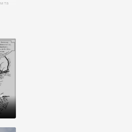
им та
ора і
є
го типу,
ей-
рний
ста:
 райони
від 2
I
і,
рукти,
 котрі