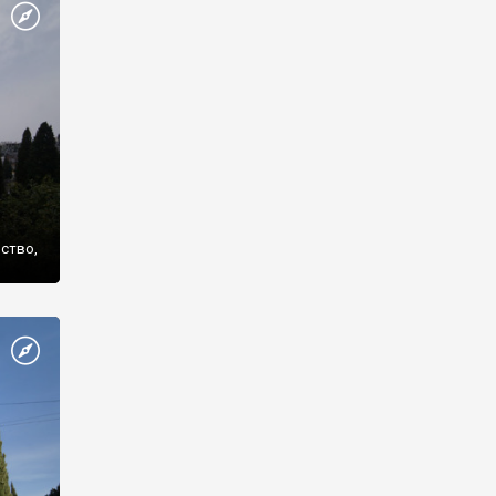
же
нство,