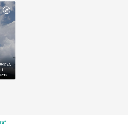
споруд
ті
Ялти.
та”