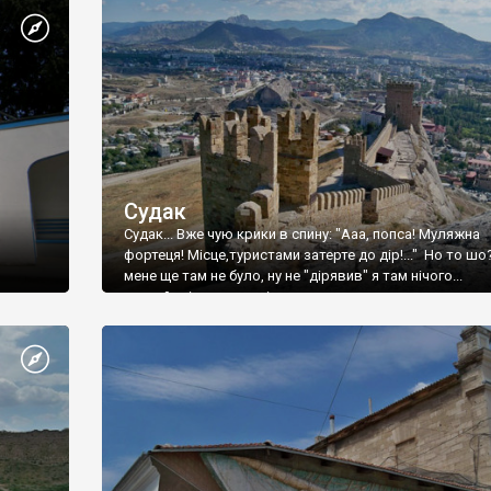
Судак
Судак... Вже чую крики в спину: "Ааа, попса! Муляжна
фортеця! Місце,туристами затерте до дір!..." Но то шо
мене ще там не було, ну не "дірявив" я там нічого...
принаймні до цього літа.