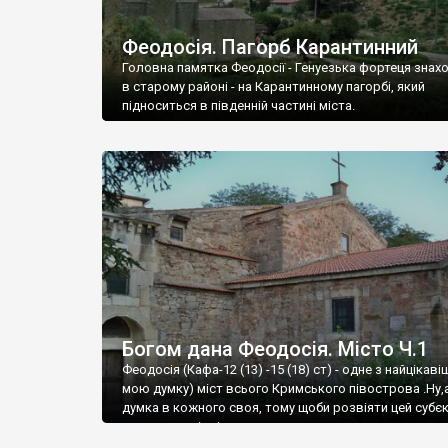
Феодосія. Пагорб Карантинний
Головна памятка Феодосії - Генуезька фортеця знах
в старому районі - на Карантинному пагорбі, який
підноситься в південній частині міста.
Богом дана Феодосія. Місто Ч.1
Феодосія (Кафа-12 (13) -15 (18) ст) - одне з найцікаві
мою думку) міст всього Кримського півострова .Ну,
думка в кожного своя, тому щоби розвіяти цей субєк
запрошую відвідати це