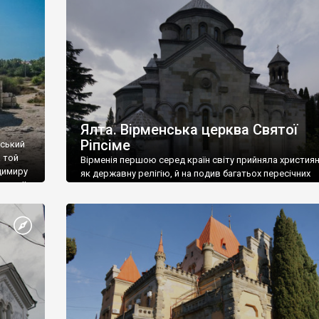
ефактів
називаються «повстяками» (postaki)…” “Вино. Крим
єкту
виробляє відмінне вино і його вдосталь: воно все ду
го».
легке біле і дуже […]
ти та
Ялта. Вірменська церква Святої
Ріпсіме
вський
 той
Вірменія першою серед країн світу прийняла христия
димиру
як державну релігію, й на подив багатьох пересічних
илю ІІ,
українців, які усіх кавказців вважають мусульманами,
 в
вірмени є відданими вірянами Христа