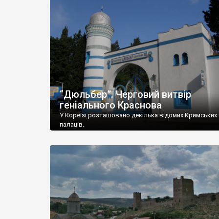
“Дюльбер”. Черговий витвір
геніального Краснова
У Кореїзі розташовано декілька відомих Кримських
палаців.