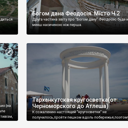
Богом дана Феодосія. Місто Ч.2
одиться
Друга частина звіту про "Богом дану" Феодосію буде 
менш насиченою ніж перша.
Тарханкутская кругосветка(от
Черноморского до Атлеша)
ших (на
але
К сожалению настоящей "кругосветки" не
тивізм,
получилось,пройти пешком вдоль побережья,поэтом
совершали радиальные вылазки из Оленевки.