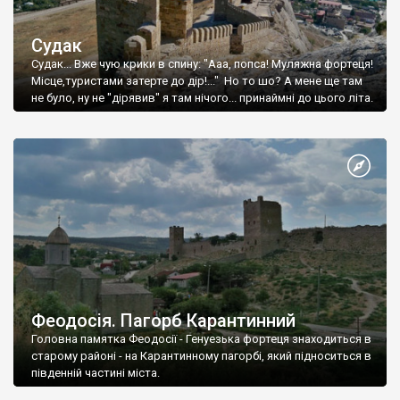
Судак
Судак... Вже чую крики в спину: "Ааа, попса! Муляжна фортеця!
Місце,туристами затерте до дір!..." Но то шо? А мене ще там
не було, ну не "дірявив" я там нічого... принаймні до цього літа.
Феодосія. Пагорб Карантинний
Головна памятка Феодосії - Генуезька фортеця знаходиться в
старому районі - на Карантинному пагорбі, який підноситься в
південній частині міста.