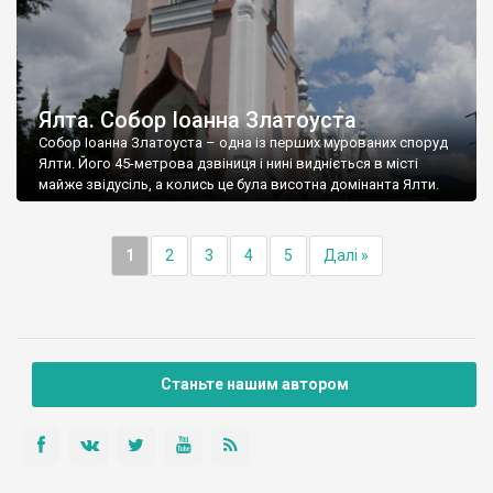
Ялта. Собор Іоанна Златоуста
Собор Іоанна Златоуста – одна із перших мурованих споруд
Ялти. Його 45-метрова дзвіниця і нині видніється в місті
майже звідусіль, а колись це була висотна домінанта Ялти.
1
2
3
4
5
Далі »
Станьте нашим автором