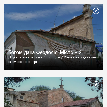
Богом дана Феодосія. Місто Ч.2
Друга частина звіту про "Богом дану" Феодосію буде не менш
насиченою ніж перша.