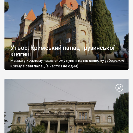
Утьос. Кримський палац грузинської
княгині
Майже у кожному населеному пункті на південному узбережжі
Криму є свій палац (а часто і не один).