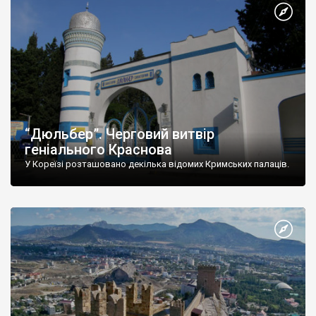
“Дюльбер”. Черговий витвір
геніального Краснова
У Кореїзі розташовано декілька відомих Кримських палаців.