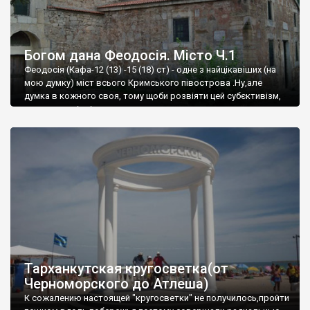
Богом дана Феодосія. Місто Ч.1
Феодосія (Кафа-12 (13) -15 (18) ст) - одне з найцікавіших (на
мою думку) міст всього Кримського півострова .Ну,але
думка в кожного своя, тому щоби розвіяти цей субєктивізм,
запрошую відвідати це
Тарханкутская кругосветка(от
Черноморского до Атлеша)
К сожалению настоящей "кругосветки" не получилось,пройти