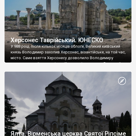
Херсонес Таврійський. ЮНЕСКО
У 988 році, після кількох місяців облоги, Великий київський
князь Володимир захопив Херсонес, візантійське, на той час,
місто. Саме взяття Херсонесу дозволило Володимиру
диктувати свої умови візантійському імператору Василю ІІ, та
одружитися з його дочкою Ганною. Цього ж року, в
Херсонесі Володимир-язичник, став Василем-християнином.
А потім було Хрещення Русі. На честь Херсонесу Таврійського
названо місто […]
Ялта. Вірменська церква Святої Ріпсіме