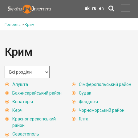
uk
ru
en
Головна
>
Крим
Крим
Алушта
Сімферопольський район
Бахчисарайський район
Судак
Євпаторія
Феодосія
Керч
Чорноморський район
Красноперекопський
Ялта
район
Севастополь