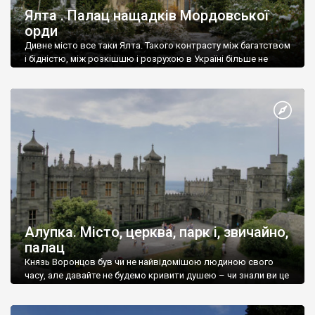
Ялта . Палац нащадків Мордовської
орди
Дивне місто все таки Ялта. Такого контрасту між багатством
і бідністю, між розкішшю і розрухою в Україні більше не
знайдеш.
Алупка. Місто, церква, парк і, звичайно,
палац
Князь Воронцов був чи не найвідомішою людиною свого
часу, але давайте не будемо кривити душею – чи знали ви це
прізвище до відвідин Алупки? Мабуть все таки ні.