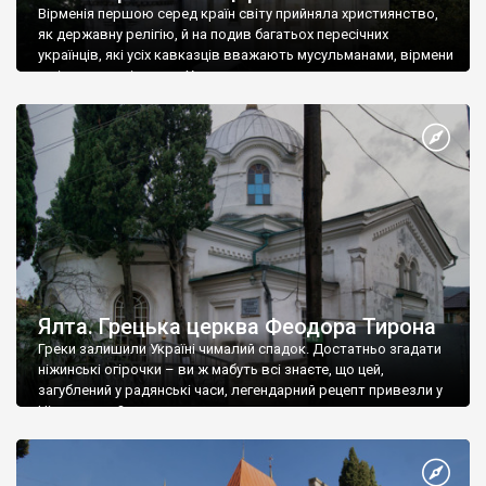
Вірменія першою серед країн світу прийняла християнство,
як державну релігію, й на подив багатьох пересічних
українців, які усіх кавказців вважають мусульманами, вірмени
є відданими вірянами Христа
Ялта. Грецька церква Феодора Тирона
Греки залишили Україні чималий спадок. Достатньо згадати
ніжинські огірочки – ви ж мабуть всі знаєте, що цей,
загублений у радянські часи, легендарний рецепт привезли у
Ніжин греки?