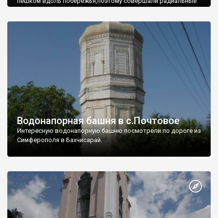
пешком вдоль побережья,поэтому совершали радиальные
вылазки из Оленевки.
Водонапорная башня в с.Почтовое
Интересную водонапорную башню посмотрели по дороге из
Симферополя в Бахчисарай.