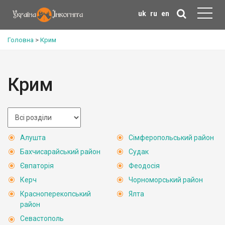
uk
ru
en
Головна
>
Крим
Крим
Алушта
Сімферопольський район
Бахчисарайський район
Судак
Євпаторія
Феодосія
Керч
Чорноморський район
Красноперекопський
Ялта
район
Севастополь