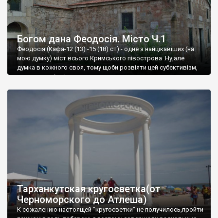
Богом дана Феодосія. Місто Ч.1
Феодосія (Кафа-12 (13) -15 (18) ст) - одне з найцікавіших (на
мою думку) міст всього Кримського півострова .Ну,але
думка в кожного своя, тому щоби розвіяти цей субєктивізм,
запрошую відвідати це
Тарханкутская кругосветка(от
Черноморского до Атлеша)
К сожалению настоящей "кругосветки" не получилось,пройти