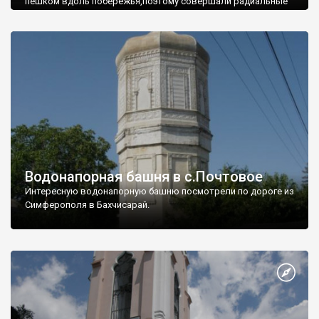
пешком вдоль побережья,поэтому совершали радиальные
вылазки из Оленевки.
Водонапорная башня в с.Почтовое
Интересную водонапорную башню посмотрели по дороге из
Симферополя в Бахчисарай.