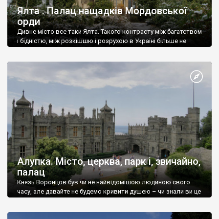
Ялта . Палац нащадків Мордовської
орди
Дивне місто все таки Ялта. Такого контрасту між багатством
і бідністю, між розкішшю і розрухою в Україні більше не
знайдеш.
Алупка. Місто, церква, парк і, звичайно,
палац
Князь Воронцов був чи не найвідомішою людиною свого
часу, але давайте не будемо кривити душею – чи знали ви це
прізвище до відвідин Алупки? Мабуть все таки ні.