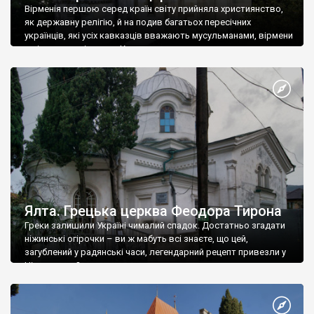
Вірменія першою серед країн світу прийняла християнство,
як державну релігію, й на подив багатьох пересічних
українців, які усіх кавказців вважають мусульманами, вірмени
є відданими вірянами Христа
Ялта. Грецька церква Феодора Тирона
Греки залишили Україні чималий спадок. Достатньо згадати
ніжинські огірочки – ви ж мабуть всі знаєте, що цей,
загублений у радянські часи, легендарний рецепт привезли у
Ніжин греки?