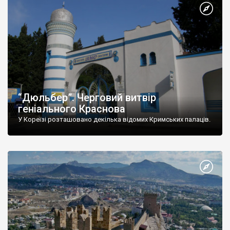
“Дюльбер”. Черговий витвір
геніального Краснова
У Кореїзі розташовано декілька відомих Кримських палаців.