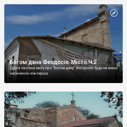
Богом дана Феодосія. Місто Ч.2
Друга частина звіту про "Богом дану" Феодосію буде не менш
насиченою ніж перша.