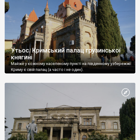
Утьос. Кримський палац грузинської
княгині
Майже у кожному населеному пункті на південному узбережжі
Криму є свій палац (а часто і не один).