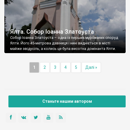
Ялта. Собор Іоанна Златоуста
Собор Іоанна Златоуста – одна із перших мурованих споруд
Ялти. Його 45-метрова дзвіниця і нині видніється в місті
майже звідусіль, а колись це була висотна домінанта Ялти.
1
2
3
4
5
Далі »
Станьте нашим автором