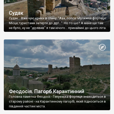
Судак
Судак... Вже чую крики в спину: "Ааа, попса! Муляжна фортеця!
Місце,туристами затерте до дір!..." Но то шо? А мене ще там
не було, ну не "дірявив" я там нічого... принаймні до цього літа.
Феодосія. Пагорб Карантинний
Головна памятка Феодосії - Генуезька фортеця знаходиться в
старому районі - на Карантинному пагорбі, який підноситься в
південній частині міста.