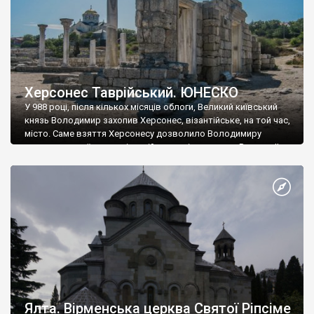
Херсонес Таврійський. ЮНЕСКО
У 988 році, після кількох місяців облоги, Великий київський
князь Володимир захопив Херсонес, візантійське, на той час,
місто. Саме взяття Херсонесу дозволило Володимиру
диктувати свої умови візантійському імператору Василю ІІ, та
одружитися з його дочкою Ганною. Цього ж року, в
Херсонесі Володимир-язичник, став Василем-християнином.
А потім було Хрещення Русі. На честь Херсонесу Таврійського
названо місто […]
Ялта. Вірменська церква Святої Ріпсіме