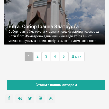
Ялта. Собор Іоанна Златоуста
Собор Іоанна Златоуста – одна із перших мурованих споруд
Ялти. Його 45-метрова дзвіниця і нині видніється в місті
майже звідусіль, а колись це була висотна домінанта Ялти.
1
2
3
4
5
Далі »
Станьте нашим автором