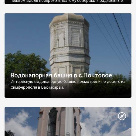
пешком вдоль побережья,поэтому совершали радиальные
вылазки из Оленевки.
Водонапорная башня в с.Почтовое
Интересную водонапорную башню посмотрели по дороге из
Симферополя в Бахчисарай.