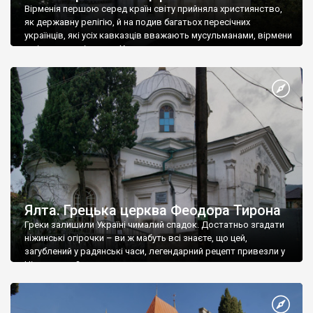
Вірменія першою серед країн світу прийняла християнство,
як державну релігію, й на подив багатьох пересічних
українців, які усіх кавказців вважають мусульманами, вірмени
є відданими вірянами Христа
Ялта. Грецька церква Феодора Тирона
Греки залишили Україні чималий спадок. Достатньо згадати
ніжинські огірочки – ви ж мабуть всі знаєте, що цей,
загублений у радянські часи, легендарний рецепт привезли у
Ніжин греки?