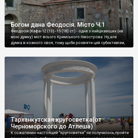
Богом дана Феодосія. Місто Ч.1
Феодосія (Кафа-12 (13) -15 (18) ст) - одне з найцікавіших (на
мою думку) міст всього Кримського півострова .Ну,але
думка в кожного своя, тому щоби розвіяти цей субєктивізм,
запрошую відвідати це
Тарханкутская кругосветка(от
Черноморского до Атлеша)
К сожалению настоящей "кругосветки" не получилось,пройти