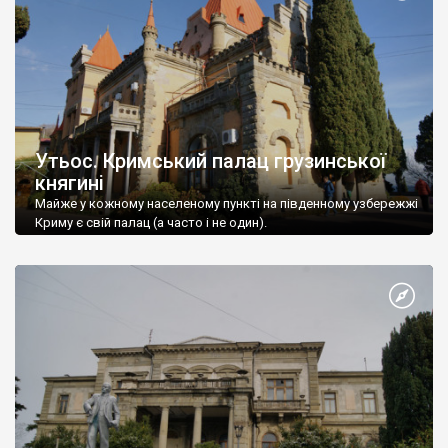
Утьос. Кримський палац грузинської
княгині
Майже у кожному населеному пункті на південному узбережжі
Криму є свій палац (а часто і не один).