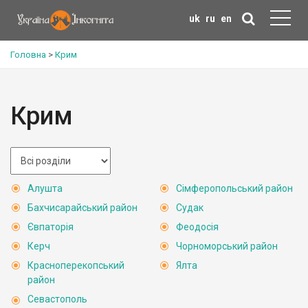
uk
ru
en
Головна
>
Крим
Крим
Алушта
Сімферопольський район
Бахчисарайський район
Судак
Євпаторія
Феодосія
Керч
Чорноморський район
Красноперекопський
Ялта
район
Севастополь