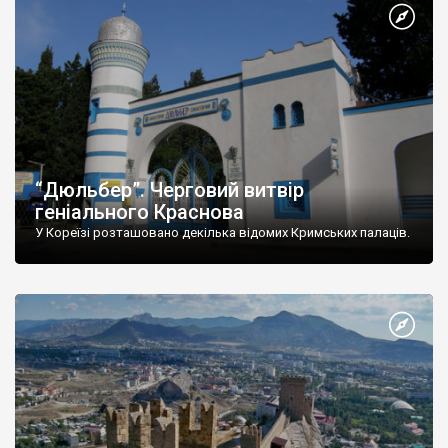
“Дюльбер”. Черговий витвір
геніального Краснова
У Кореїзі розташовано декілька відомих Кримських палаців.