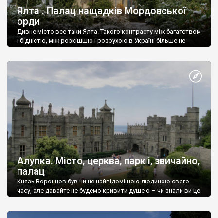
Ялта . Палац нащадків Мордовської
орди
Дивне місто все таки Ялта. Такого контрасту між багатством
і бідністю, між розкішшю і розрухою в Україні більше не
знайдеш.
Алупка. Місто, церква, парк і, звичайно,
палац
Князь Воронцов був чи не найвідомішою людиною свого
часу, але давайте не будемо кривити душею – чи знали ви це
прізвище до відвідин Алупки? Мабуть все таки ні.