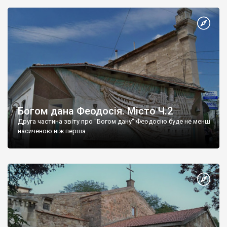
Богом дана Феодосія. Місто Ч.2
Друга частина звіту про "Богом дану" Феодосію буде не менш
насиченою ніж перша.