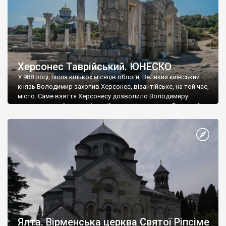
Херсонес Таврійський. ЮНЕСКО
У 988 році, після кількох місяців облоги, Великий київський
князь Володимир захопив Херсонес, візантійське, на той час,
місто. Саме взяття Херсонесу дозволило Володимиру
диктувати свої умови візантійському імператору Василю ІІ, та
одружитися з його дочкою Ганною. Цього ж року, в
Херсонесі Володимир-язичник, став Василем-християнином.
А потім було Хрещення Русі. На честь Херсонесу Таврійського
названо місто […]
Ялта. Вірменська церква Святої Ріпсіме