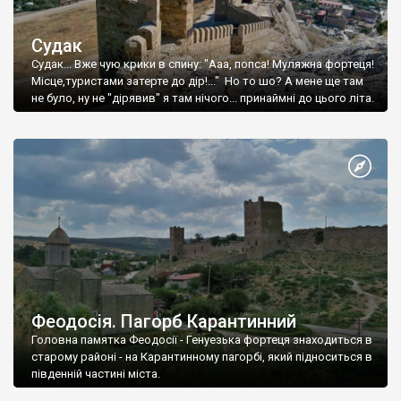
Судак
Судак... Вже чую крики в спину: "Ааа, попса! Муляжна фортеця!
Місце,туристами затерте до дір!..." Но то шо? А мене ще там
не було, ну не "дірявив" я там нічого... принаймні до цього літа.
Феодосія. Пагорб Карантинний
Головна памятка Феодосії - Генуезька фортеця знаходиться в
старому районі - на Карантинному пагорбі, який підноситься в
південній частині міста.