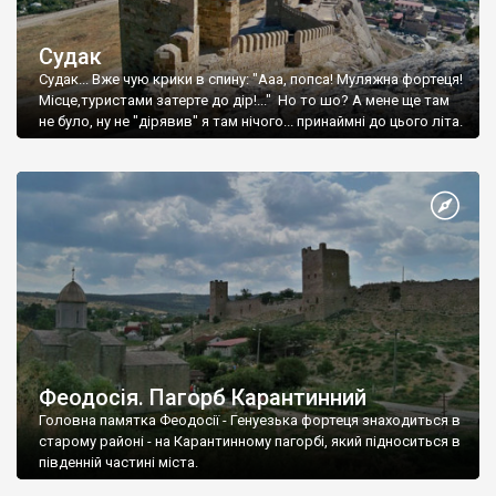
Судак
Судак... Вже чую крики в спину: "Ааа, попса! Муляжна фортеця!
Місце,туристами затерте до дір!..." Но то шо? А мене ще там
не було, ну не "дірявив" я там нічого... принаймні до цього літа.
Феодосія. Пагорб Карантинний
Головна памятка Феодосії - Генуезька фортеця знаходиться в
старому районі - на Карантинному пагорбі, який підноситься в
південній частині міста.