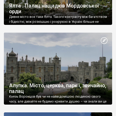
Ялта . Палац нащадків Мордовської
орди
Дивне місто все таки Ялта. Такого контрасту між багатством
і бідністю, між розкішшю і розрухою в Україні більше не
знайдеш.
Алупка. Місто, церква, парк і, звичайно,
палац
Князь Воронцов був чи не найвідомішою людиною свого
часу, але давайте не будемо кривити душею – чи знали ви це
прізвище до відвідин Алупки? Мабуть все таки ні.