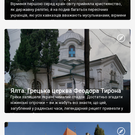
Вірменія першою серед країн світу прийняла християнство,
як державну релігію, й на подив багатьох пересічних
українців, які усіх кавказців вважають мусульманами, вірмени
є відданими вірянами Христа
Ялта. Грецька церква Феодора Тирона
Греки залишили Україні чималий спадок. Достатньо згадати
ніжинські огірочки – ви ж мабуть всі знаєте, що цей,
загублений у радянські часи, легендарний рецепт привезли у
Ніжин греки?