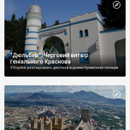
“Дюльбер”. Черговий витвір
геніального Краснова
У Кореїзі розташовано декілька відомих Кримських палаців.