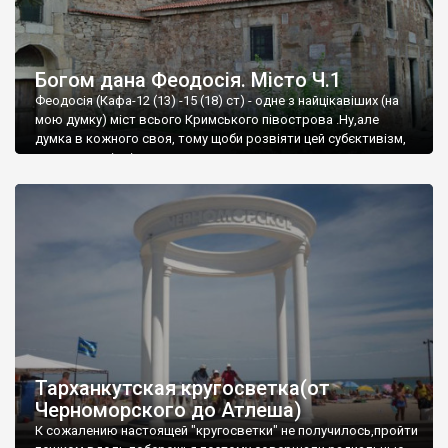
Богом дана Феодосія. Місто Ч.1
Феодосія (Кафа-12 (13) -15 (18) ст) - одне з найцікавіших (на
мою думку) міст всього Кримського півострова .Ну,але
думка в кожного своя, тому щоби розвіяти цей субєктивізм,
запрошую відвідати це
Тарханкутская кругосветка(от
Черноморского до Атлеша)
К сожалению настоящей "кругосветки" не получилось,пройти