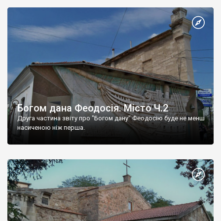
Богом дана Феодосія. Місто Ч.2
Друга частина звіту про "Богом дану" Феодосію буде не менш
насиченою ніж перша.