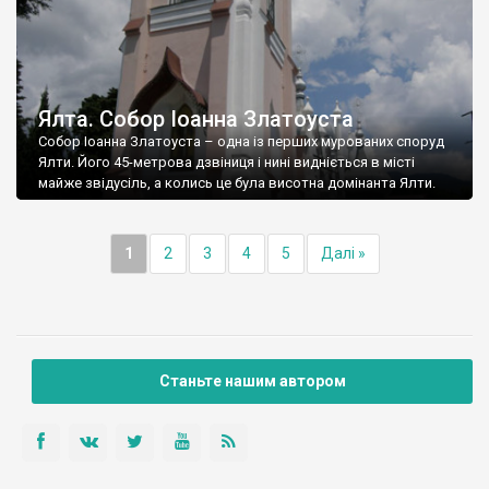
Ялта. Собор Іоанна Златоуста
Собор Іоанна Златоуста – одна із перших мурованих споруд
Ялти. Його 45-метрова дзвіниця і нині видніється в місті
майже звідусіль, а колись це була висотна домінанта Ялти.
1
2
3
4
5
Далі »
Станьте нашим автором