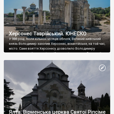
Херсонес Таврійський. ЮНЕСКО
У 988 році, після кількох місяців облоги, Великий київський
князь Володимир захопив Херсонес, візантійське, на той час,
місто. Саме взяття Херсонесу дозволило Володимиру
диктувати свої умови візантійському імператору Василю ІІ, та
одружитися з його дочкою Ганною. Цього ж року, в
Херсонесі Володимир-язичник, став Василем-християнином.
А потім було Хрещення Русі. На честь Херсонесу Таврійського
названо місто […]
Ялта. Вірменська церква Святої Ріпсіме