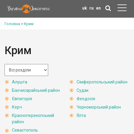
uk
ru
en
Головна
>
Крим
Крим
Алушта
Сімферопольський район
Бахчисарайський район
Судак
Євпаторія
Феодосія
Керч
Чорноморський район
Красноперекопський
Ялта
район
Севастополь