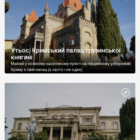
Утьос. Кримський палац грузинської
княгині
Майже у кожному населеному пункті на південному узбережжі
Криму є свій палац (а часто і не один).