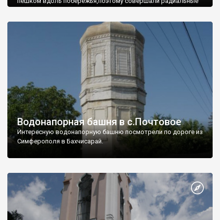
пешком вдоль побережья,поэтому совершали радиальные
вылазки из Оленевки.
Водонапорная башня в с.Почтовое
Интересную водонапорную башню посмотрели по дороге из
Симферополя в Бахчисарай.