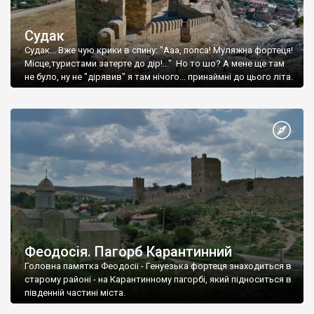
Судак
Судак... Вже чую крики в спину: "Ааа, попса! Муляжна фортеця!
Місце,туристами затерте до дір!..." Но то шо? А мене ще там
не було, ну не "дірявив" я там нічого... принаймні до цього літа.
Феодосія. Пагорб Карантинний
Головна памятка Феодосії - Генуезька фортеця знаходиться в
старому районі - на Карантинному пагорбі, який підноситься в
південній частині міста.