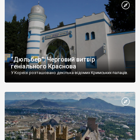
“Дюльбер”. Черговий витвір
геніального Краснова
У Кореїзі розташовано декілька відомих Кримських палаців.