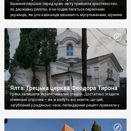
Вірменія першою серед країн світу прийняла християнство,
як державну релігію, й на подив багатьох пересічних
українців, які усіх кавказців вважають мусульманами, вірмени
є відданими вірянами Христа
Ялта. Грецька церква Феодора Тирона
Греки залишили Україні чималий спадок. Достатньо згадати
ніжинські огірочки – ви ж мабуть всі знаєте, що цей,
загублений у радянські часи, легендарний рецепт привезли у
Ніжин греки?