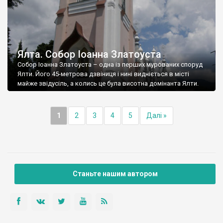
Ялта. Собор Іоанна Златоуста
Собор Іоанна Златоуста – одна із перших мурованих споруд
Ялти. Його 45-метрова дзвіниця і нині видніється в місті
майже звідусіль, а колись це була висотна домінанта Ялти.
1
2
3
4
5
Далі »
Станьте нашим автором