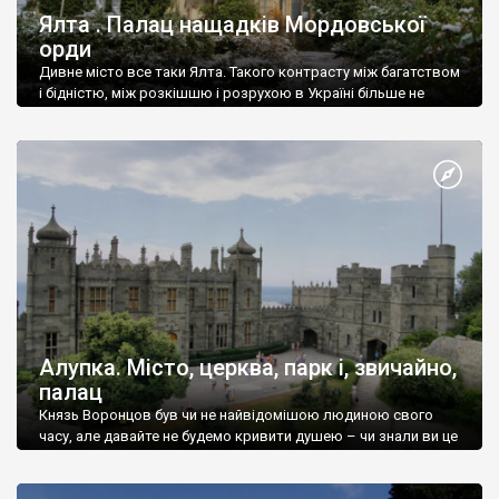
Ялта . Палац нащадків Мордовської
орди
Дивне місто все таки Ялта. Такого контрасту між багатством
і бідністю, між розкішшю і розрухою в Україні більше не
знайдеш.
Алупка. Місто, церква, парк і, звичайно,
палац
Князь Воронцов був чи не найвідомішою людиною свого
часу, але давайте не будемо кривити душею – чи знали ви це
прізвище до відвідин Алупки? Мабуть все таки ні.