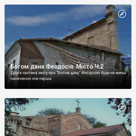
Богом дана Феодосія. Місто Ч.2
Друга частина звіту про "Богом дану" Феодосію буде не менш
насиченою ніж перша.