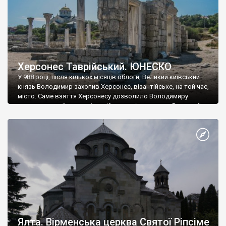
Херсонес Таврійський. ЮНЕСКО
У 988 році, після кількох місяців облоги, Великий київський
князь Володимир захопив Херсонес, візантійське, на той час,
місто. Саме взяття Херсонесу дозволило Володимиру
диктувати свої умови візантійському імператору Василю ІІ, та
одружитися з його дочкою Ганною. Цього ж року, в
Херсонесі Володимир-язичник, став Василем-християнином.
А потім було Хрещення Русі. На честь Херсонесу Таврійського
названо місто […]
Ялта. Вірменська церква Святої Ріпсіме