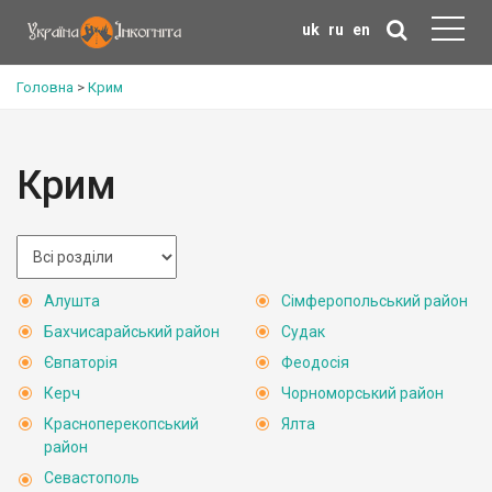
uk
ru
en
Головна
>
Крим
Крим
Алушта
Сімферопольський район
Бахчисарайський район
Судак
Євпаторія
Феодосія
Керч
Чорноморський район
Красноперекопський
Ялта
район
Севастополь