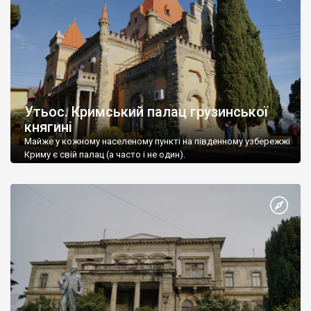
Утьос. Кримський палац грузинської
княгині
Майже у кожному населеному пункті на південному узбережжі
Криму є свій палац (а часто і не один).