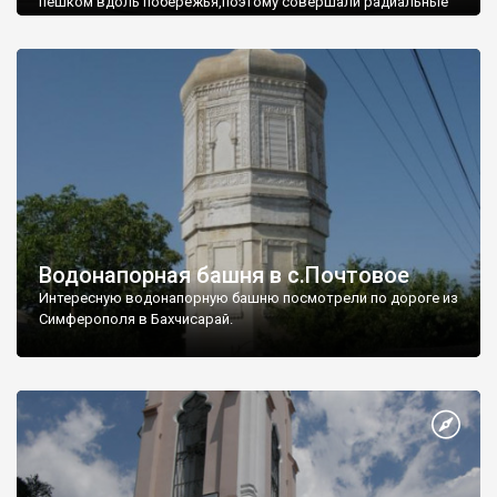
пешком вдоль побережья,поэтому совершали радиальные
вылазки из Оленевки.
Водонапорная башня в с.Почтовое
Интересную водонапорную башню посмотрели по дороге из
Симферополя в Бахчисарай.