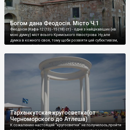
Богом дана Феодосія. Місто Ч.1
Феодосія (Кафа-12 (13) -15 (18) ст) - одне з найцікавіших (на
мою думку) міст всього Кримського півострова .Ну,але
думка в кожного своя, тому щоби розвіяти цей субєктивізм,
запрошую відвідати це
Тарханкутская кругосветка(от
Черноморского до Атлеша)
К сожалению настоящей "кругосветки" не получилось,пройти