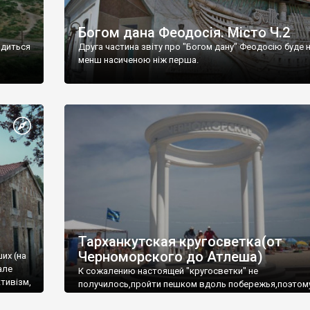
Богом дана Феодосія. Місто Ч.2
одиться
Друга частина звіту про "Богом дану" Феодосію буде 
менш насиченою ніж перша.
Тарханкутская кругосветка(от
Черноморского до Атлеша)
ших (на
але
К сожалению настоящей "кругосветки" не
тивізм,
получилось,пройти пешком вдоль побережья,поэтом
совершали радиальные вылазки из Оленевки.