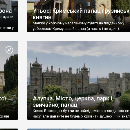
рона
Утьос. Кримський палац грузинськ
княгині
згадати
Майже у кожному населеному пункті на південному
ивезли у
узбережжі Криму є свій палац (а часто і не один).
ої
Алупка. Місто, церква, парк і,
звичайно, палац
Князь Воронцов був чи не найвідомішою людиною св
раїні
часу, але давайте не будемо кривити душею – чи знал
це прізвище до відвідин Алупки? Мабуть все таки ні.