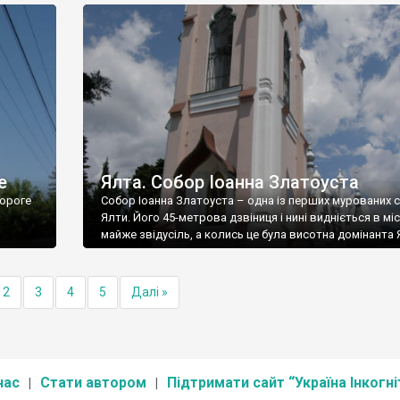
е
Ялта. Собор Іоанна Златоуста
ороге
Собор Іоанна Златоуста – одна із перших мурованих 
Ялти. Його 45-метрова дзвіниця і нині видніється в міс
майже звідусіль, а колись це була висотна домінанта 
2
3
4
5
Далі »
нас
Стати автором
Підтримати сайт “Україна Інкогні