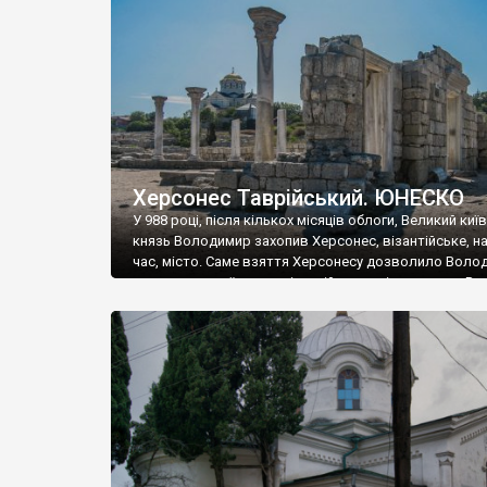
музею «Новгородський музей-заповідник» сотні арт
візантійської доби. Раритети викрадені з фондів об’
культурної спадщини ЮНЕСКО «Херсонеса Таврійсько
Офіційно – на виставку «Золото Візантії», але експер
влада в Україні вважають це лише […]
Херсонес Таврійський. ЮНЕСКО
У 988 році, після кількох місяців облоги, Великий киї
князь Володимир захопив Херсонес, візантійське, на
час, місто. Саме взяття Херсонесу дозволило Воло
диктувати свої умови візантійському імператору Вас
та одружитися з його дочкою Ганною. Цього ж року,
Херсонесі Володимир-язичник, став Василем-
християнином. А потім було Хрещення Русі. На честь
Херсонесу Таврійського названо місто […]