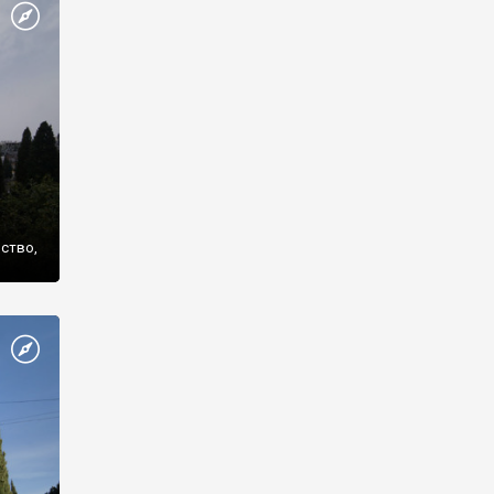
же
нство,