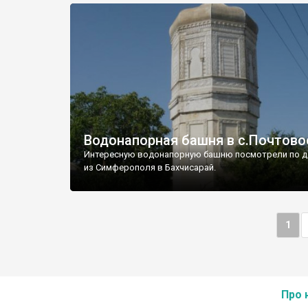
Водонапорная башня в с.Почтово
Интересную водонапорную башню посмотрели по д
из Симферополя в Бахчисарай.
1
Про 