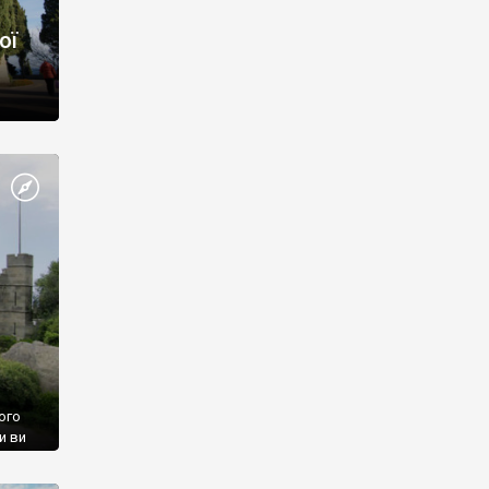
ої
ого
и ви