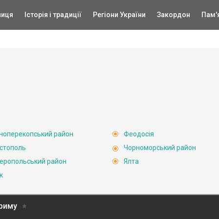
ниця
Історія і традиції
Регіони України
Закордон
Пам'
ноперекопський район
Феодосія
стополь
Чорноморський район
еропольський район
Ялта
к