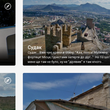
Судак
Судак... Вже чую крики в спину: "Ааа, попса! Муляжна
фортеця! Місце,туристами затерте до дір!..." Но то шо
мене ще там не було, ну не "дірявив" я там нічого...
принаймні до цього літа.