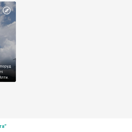
споруд
ті
Ялти.
та”