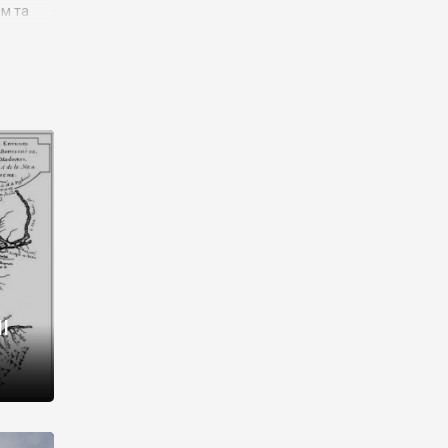
им та
ора і
є
го типу,
ей-
рний
ста:
 райони
від 2
I
і,
рукти,
 котрі