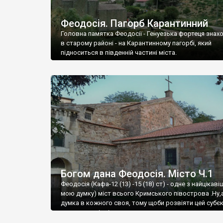
Феодосія. Пагорб Карантинний
Головна памятка Феодосії - Генуезька фортеця знах
в старому районі - на Карантинному пагорбі, який
підноситься в південній частині міста.
Богом дана Феодосія. Місто Ч.1
Феодосія (Кафа-12 (13) -15 (18) ст) - одне з найцікаві
мою думку) міст всього Кримського півострова .Ну,
думка в кожного своя, тому щоби розвіяти цей субєк
запрошую відвідати це