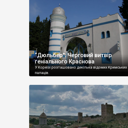
“Дюльбер”. Черговий витвір
геніального Краснова
У Кореїзі розташовано декілька відомих Кримських
палаців.