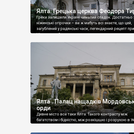
Ялта. Грецька церква Феодора Ти
Греки залишили Україні чималий спадок. Достатньо 
ніжинські огірочки – ви ж мабуть всі знаєте, що цей,
загублений у радянські часи, легендарний рецепт пр
Ніжин греки?
Ялта . Палац нащадків Мордовськ
орди
Дивне місто все таки Ялта. Такого контрасту між
багатством і бідністю, між розкішшю і розрухою в Ук
більше не знайдеш.