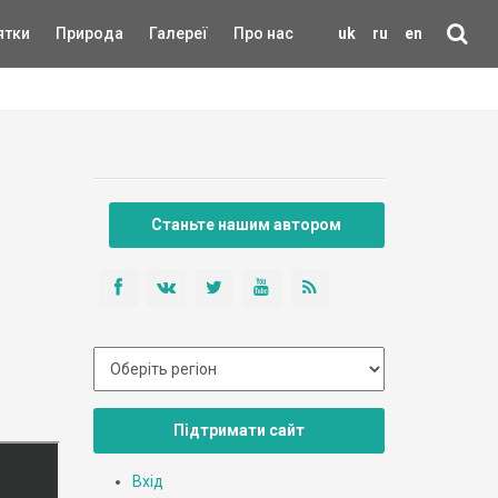
ятки
Природа
Галереї
Про нас
uk
ru
en
Станьте нашим автором
Підтримати сайт
Вхід