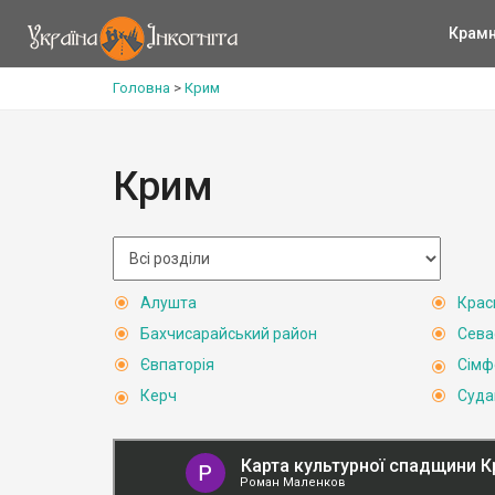
Крам
Головна
>
Крим
Крим
Алушта
Крас
Бахчисарайський район
Сева
Євпаторія
Сімф
Керч
Суда