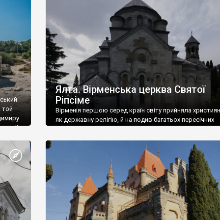
ефактів
називаються «повстяками» (postaki)…” “Вино. Крим
єкту
виробляє відмінне вино і його вдосталь: воно все ду
го».
легке біле і дуже […]
ти та
Ялта. Вірменська церква Святої
Ріпсіме
вський
 той
Вірменія першою серед країн світу прийняла христия
димиру
як державну релігію, й на подив багатьох пересічних
илю ІІ,
українців, які усіх кавказців вважають мусульманами,
 в
вірмени є відданими вірянами Христа