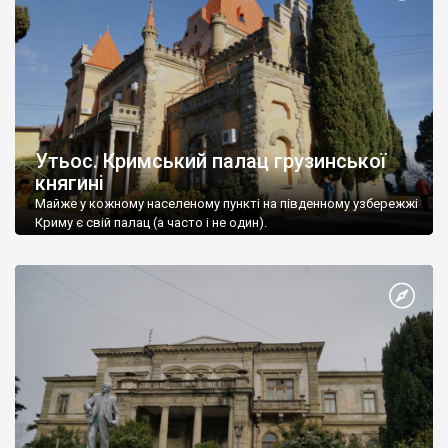
Утьос. Кримський палац грузинської
княгині
Майже у кожному населеному пункті на південному узбережжі
Криму є свій палац (а часто і не один).