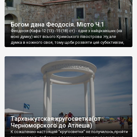
Богом дана Феодосія. Місто Ч.1
Феодосія (Кафа-12 (13) -15 (18) ст) - одне з найцікавіших (на
мою думку) міст всього Кримського півострова .Ну,але
думка в кожного своя, тому щоби розвіяти цей субєктивізм,
запрошую відвідати це
Тарханкутская кругосветка(от
Черноморского до Атлеша)
К сожалению настоящей "кругосветки" не получилось,пройти