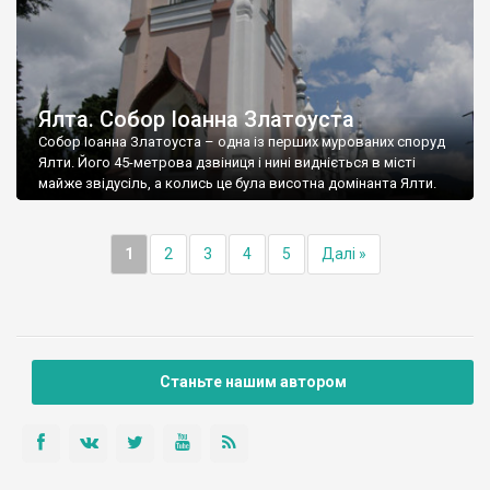
Ялта. Собор Іоанна Златоуста
Собор Іоанна Златоуста – одна із перших мурованих споруд
Ялти. Його 45-метрова дзвіниця і нині видніється в місті
майже звідусіль, а колись це була висотна домінанта Ялти.
1
2
3
4
5
Далі »
Станьте нашим автором