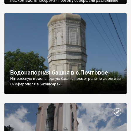
пешком вдоль побережья,поэтому совершали радиальные
вылазки из Оленевки.
Водонапорная башня в с.Почтовое
Интересную водонапорную башню посмотрели по дороге из
Симферополя в Бахчисарай.