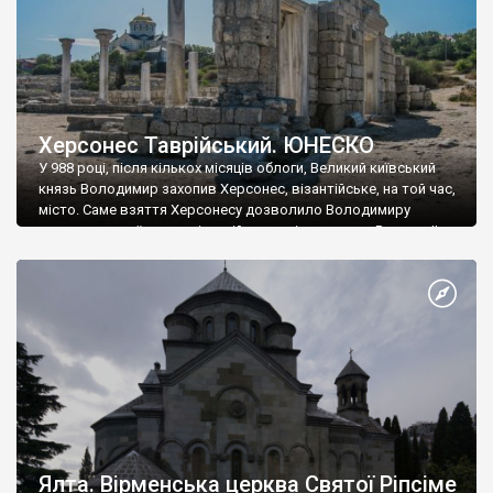
Херсонес Таврійський. ЮНЕСКО
У 988 році, після кількох місяців облоги, Великий київський
князь Володимир захопив Херсонес, візантійське, на той час,
місто. Саме взяття Херсонесу дозволило Володимиру
диктувати свої умови візантійському імператору Василю ІІ, та
одружитися з його дочкою Ганною. Цього ж року, в
Херсонесі Володимир-язичник, став Василем-християнином.
А потім було Хрещення Русі. На честь Херсонесу Таврійського
названо місто […]
Ялта. Вірменська церква Святої Ріпсіме