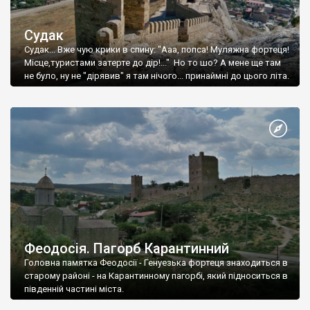
Судак
Судак... Вже чую крики в спину: "Ааа, попса! Муляжна фортеця!
Місце,туристами затерте до дір!..." Но то шо? А мене ще там
не було, ну не "дірявив" я там нічого... принаймні до цього літа.
Феодосія. Пагорб Карантинний
Головна памятка Феодосії - Генуезька фортеця знаходиться в
старому районі - на Карантинному пагорбі, який підноситься в
південній частині міста.