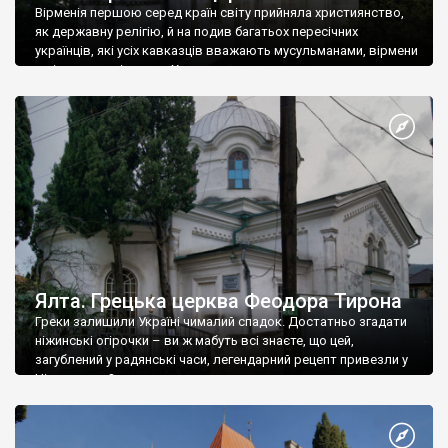
Вірменія першою серед країн світу прийняла християнство,
як державну релігію, й на подив багатьох пересічних
українців, які усіх кавказців вважають мусульманами, вірмени
є відданими вірянами Христа
Ялта. Грецька церква Феодора Тирона
Греки залишили Україні чималий спадок. Достатньо згадати
ніжинські огірочки – ви ж мабуть всі знаєте, що цей,
загублений у радянські часи, легендарний рецепт привезли у
Ніжин греки?