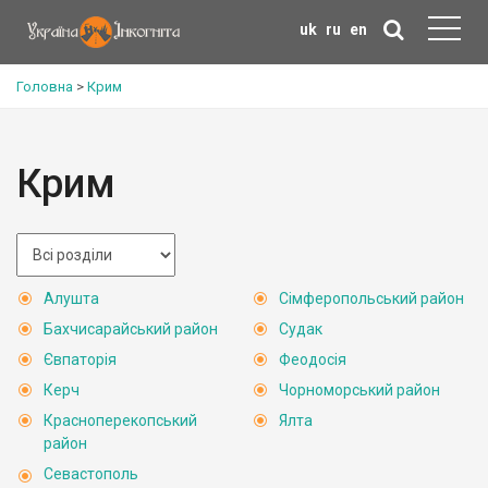
uk
ru
en
Головна
>
Крим
Крим
Алушта
Сімферопольський район
Бахчисарайський район
Судак
Євпаторія
Феодосія
Керч
Чорноморський район
Красноперекопський
Ялта
район
Севастополь