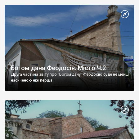
Богом дана Феодосія. Місто Ч.2
Друга частина звіту про "Богом дану" Феодосію буде не менш
насиченою ніж перша.