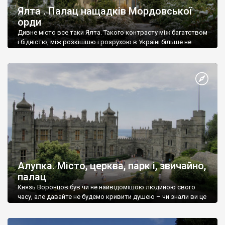
Ялта . Палац нащадків Мордовської
орди
Дивне місто все таки Ялта. Такого контрасту між багатством
і бідністю, між розкішшю і розрухою в Україні більше не
знайдеш.
Алупка. Місто, церква, парк і, звичайно,
палац
Князь Воронцов був чи не найвідомішою людиною свого
часу, але давайте не будемо кривити душею – чи знали ви це
прізвище до відвідин Алупки? Мабуть все таки ні.