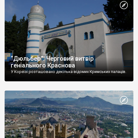
“Дюльбер”. Черговий витвір
геніального Краснова
У Кореїзі розташовано декілька відомих Кримських палаців.