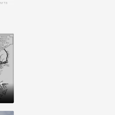
им та
ора і
є
го типу,
ей-
рний
ста:
 райони
від 2
I
і,
рукти,
 котрі