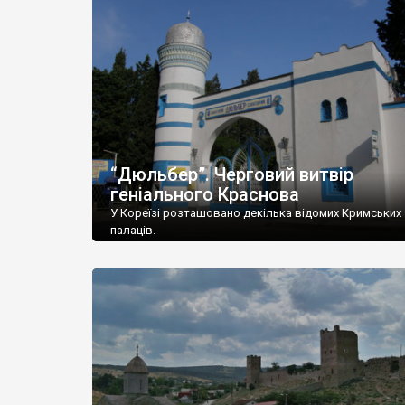
“Дюльбер”. Черговий витвір
геніального Краснова
У Кореїзі розташовано декілька відомих Кримських
палаців.