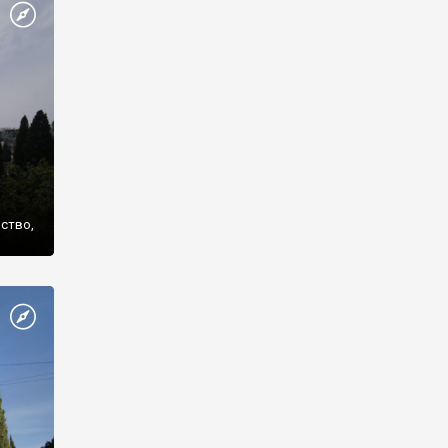
же
нство,