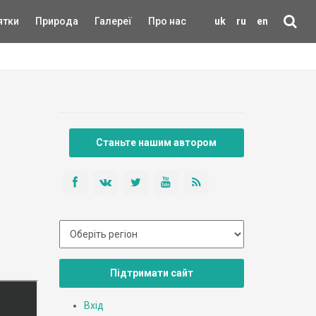
ятки
Природа
Галереї
Про нас
uk
ru
en
Станьте нашим автором
Підтримати сайт
Вхід