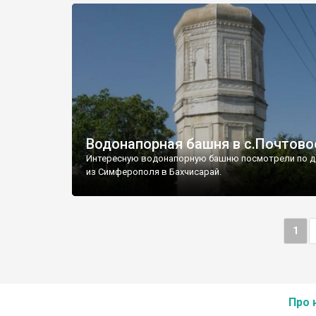
Водонапорная башня в с.Почтово
Интересную водонапорную башню посмотрели по д
из Симферополя в Бахчисарай.
1
Про 