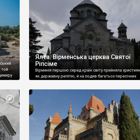
ефактів
називаються «повстяками» (postaki)…” “Вино. Крим
єкту
виробляє відмінне вино і його вдосталь: воно все ду
го».
легке біле і дуже […]
ти та
Ялта. Вірменська церква Святої
Ріпсіме
вський
 той
Вірменія першою серед країн світу прийняла христия
димиру
як державну релігію, й на подив багатьох пересічних
илю ІІ,
українців, які усіх кавказців вважають мусульманами,
 в
вірмени є відданими вірянами Христа