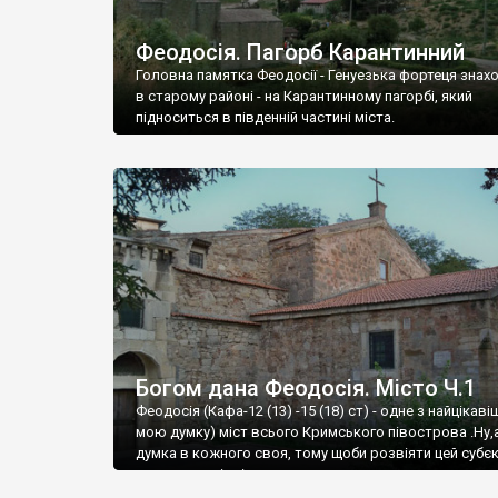
Феодосія. Пагорб Карантинний
Головна памятка Феодосії - Генуезька фортеця знах
в старому районі - на Карантинному пагорбі, який
підноситься в південній частині міста.
Богом дана Феодосія. Місто Ч.1
Феодосія (Кафа-12 (13) -15 (18) ст) - одне з найцікаві
мою думку) міст всього Кримського півострова .Ну,
думка в кожного своя, тому щоби розвіяти цей субєк
запрошую відвідати це