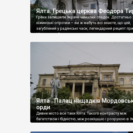
Ялта. Грецька церква Феодора Ти
Греки залишили Україні чималий спадок. Достатньо 
ніжинські огірочки – ви ж мабуть всі знаєте, що цей,
загублений у радянські часи, легендарний рецепт пр
Ніжин греки?
Ялта . Палац нащадків Мордовськ
орди
Дивне місто все таки Ялта. Такого контрасту між
багатством і бідністю, між розкішшю і розрухою в Ук
більше не знайдеш.