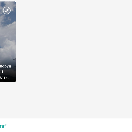
споруд
ті
Ялти.
та”