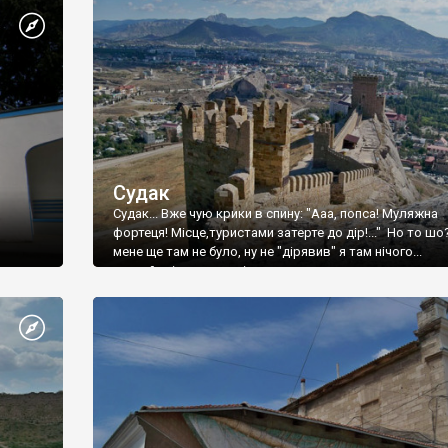
Судак
Судак... Вже чую крики в спину: "Ааа, попса! Муляжна
фортеця! Місце,туристами затерте до дір!..." Но то шо
мене ще там не було, ну не "дірявив" я там нічого...
принаймні до цього літа.