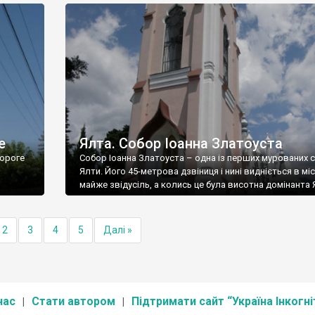
е
Ялта. Собор Іоанна Златоуста
ороге
Собор Іоанна Златоуста – одна із перших мурованих 
Ялти. Його 45-метрова дзвіниця і нині видніється в міс
майже звідусіль, а колись це була висотна домінанта 
2
3
4
5
Далі »
нас
Стати автором
Підтримати сайт “Україна Інкогні