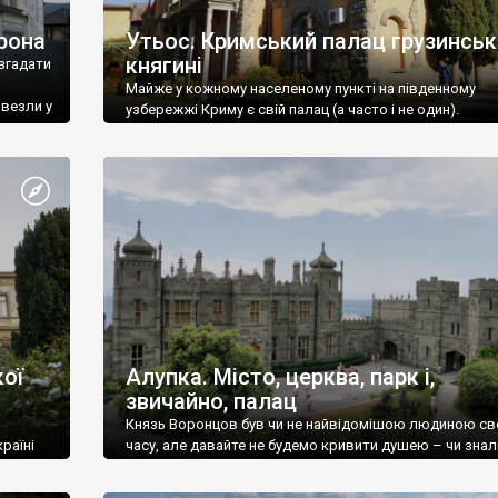
рона
Утьос. Кримський палац грузинськ
княгині
згадати
Майже у кожному населеному пункті на південному
ивезли у
узбережжі Криму є свій палац (а часто і не один).
ої
Алупка. Місто, церква, парк і,
звичайно, палац
Князь Воронцов був чи не найвідомішою людиною св
раїні
часу, але давайте не будемо кривити душею – чи знал
це прізвище до відвідин Алупки? Мабуть все таки ні.