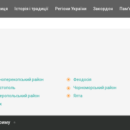
ниця
Історія і традиції
Регіони України
Закордон
Пам'
ноперекопський район
Феодосія
стополь
Чорноморський район
еропольський район
Ялта
к