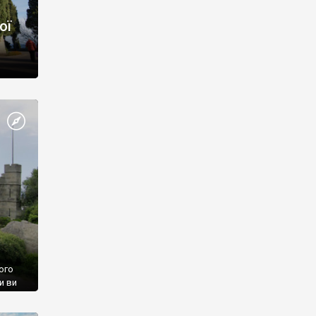
ої
ого
и ви