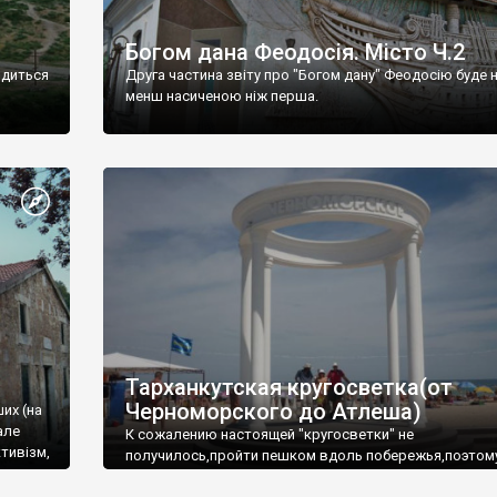
Богом дана Феодосія. Місто Ч.2
одиться
Друга частина звіту про "Богом дану" Феодосію буде 
менш насиченою ніж перша.
Тарханкутская кругосветка(от
Черноморского до Атлеша)
ших (на
але
К сожалению настоящей "кругосветки" не
тивізм,
получилось,пройти пешком вдоль побережья,поэтом
совершали радиальные вылазки из Оленевки.