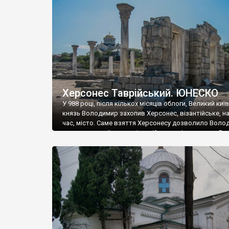
музею «Новгородський музей-заповідник» сотні арт
візантійської доби. Раритети викрадені з фондів об’
культурної спадщини ЮНЕСКО «Херсонеса Таврійсько
Офіційно – на виставку «Золото Візантії», але експер
влада в Україні вважають це лише […]
Херсонес Таврійський. ЮНЕСКО
У 988 році, після кількох місяців облоги, Великий киї
князь Володимир захопив Херсонес, візантійське, на
час, місто. Саме взяття Херсонесу дозволило Воло
диктувати свої умови візантійському імператору Вас
та одружитися з його дочкою Ганною. Цього ж року,
Херсонесі Володимир-язичник, став Василем-
християнином. А потім було Хрещення Русі. На честь
Херсонесу Таврійського названо місто […]