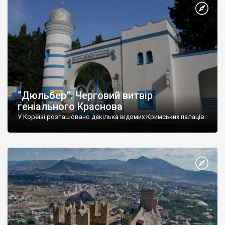
“Дюльбер”. Черговий витвір
геніального Краснова
У Кореїзі розташовано декілька відомих Кримських палаців.