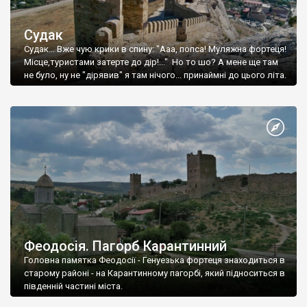
Судак
Судак... Вже чую крики в спину: "Ааа, попса! Муляжна фортеця!
Місце,туристами затерте до дір!..." Но то шо? А мене ще там
не було, ну не "дірявив" я там нічого... принаймні до цього літа.
Феодосія. Пагорб Карантинний
Головна памятка Феодосії - Генуезька фортеця знаходиться в
старому районі - на Карантинному пагорбі, який підноситься в
південній частині міста.