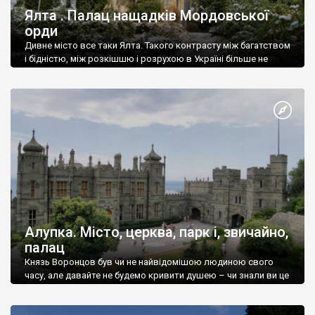
Ялта . Палац нащадків Мордовської
орди
Дивне місто все таки Ялта. Такого контрасту між багатством
і бідністю, між розкішшю і розрухою в Україні більше не
знайдеш.
Алупка. Місто, церква, парк і, звичайно,
палац
Князь Воронцов був чи не найвідомішою людиною свого
часу, але давайте не будемо кривити душею – чи знали ви це
прізвище до відвідин Алупки? Мабуть все таки ні.