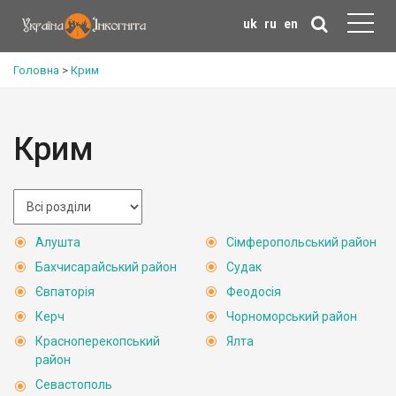
uk
ru
en
Головна
>
Крим
Крим
Алушта
Сімферопольський район
Бахчисарайський район
Судак
Євпаторія
Феодосія
Керч
Чорноморський район
Красноперекопський
Ялта
район
Севастополь