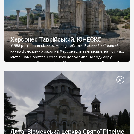
Херсонес Таврійський. ЮНЕСКО
У 988 році, після кількох місяців облоги, Великий київський
князь Володимир захопив Херсонес, візантійське, на той час,
місто. Саме взяття Херсонесу дозволило Володимиру
диктувати свої умови візантійському імператору Василю ІІ, та
одружитися з його дочкою Ганною. Цього ж року, в
Херсонесі Володимир-язичник, став Василем-християнином.
А потім було Хрещення Русі. На честь Херсонесу Таврійського
названо місто […]
Ялта. Вірменська церква Святої Ріпсіме