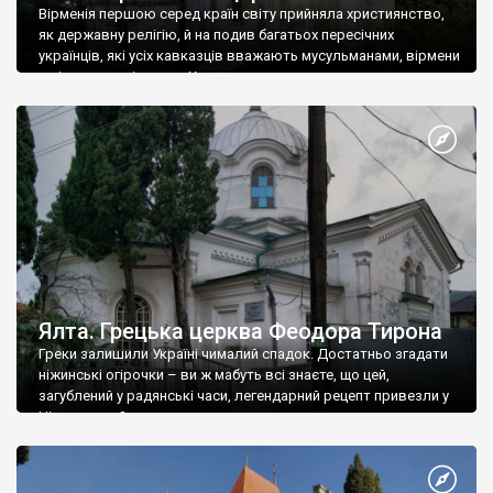
Вірменія першою серед країн світу прийняла християнство,
як державну релігію, й на подив багатьох пересічних
українців, які усіх кавказців вважають мусульманами, вірмени
є відданими вірянами Христа
Ялта. Грецька церква Феодора Тирона
Греки залишили Україні чималий спадок. Достатньо згадати
ніжинські огірочки – ви ж мабуть всі знаєте, що цей,
загублений у радянські часи, легендарний рецепт привезли у
Ніжин греки?