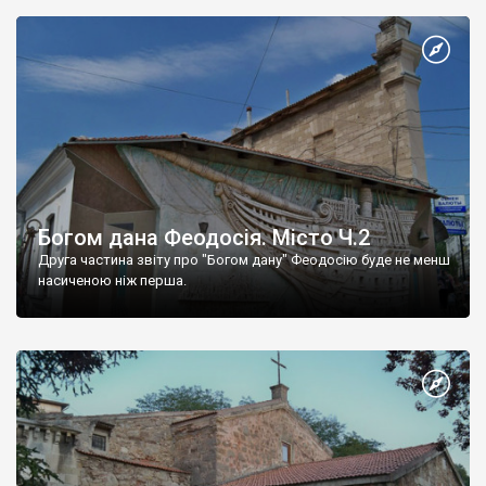
Богом дана Феодосія. Місто Ч.2
Друга частина звіту про "Богом дану" Феодосію буде не менш
насиченою ніж перша.