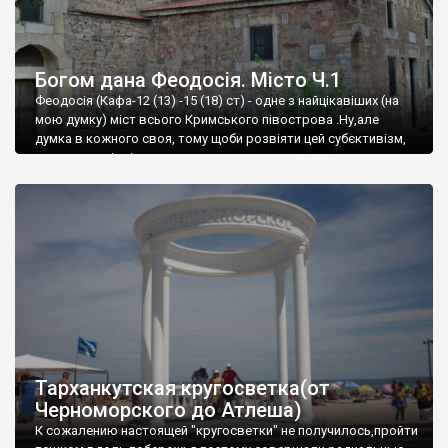
Богом дана Феодосія. Місто Ч.1
Феодосія (Кафа-12 (13) -15 (18) ст) - одне з найцікавіших (на
мою думку) міст всього Кримського півострова .Ну,але
думка в кожного своя, тому щоби розвіяти цей субєктивізм,
запрошую відвідати це
Тарханкутская кругосветка(от
Черноморского до Атлеша)
К сожалению настоящей "кругосветки" не получилось,пройти