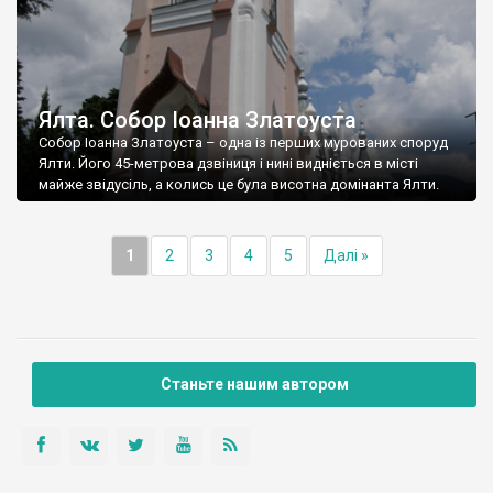
Ялта. Собор Іоанна Златоуста
Собор Іоанна Златоуста – одна із перших мурованих споруд
Ялти. Його 45-метрова дзвіниця і нині видніється в місті
майже звідусіль, а колись це була висотна домінанта Ялти.
1
2
3
4
5
Далі »
Станьте нашим автором