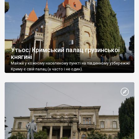
Утьос. Кримський палац грузинської
княгині
Майже у кожному населеному пункті на південному узбережжі
Криму є свій палац (а часто і не один).