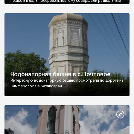
пешком вдоль побережья,поэтому совершали радиальные
вылазки из Оленевки.
Водонапорная башня в с.Почтовое
Интересную водонапорную башню посмотрели по дороге из
Симферополя в Бахчисарай.