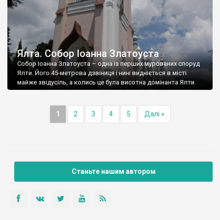
Ялта. Собор Іоанна Златоуста
Собор Іоанна Златоуста – одна із перших мурованих споруд
Ялти. Його 45-метрова дзвіниця і нині видніється в місті
майже звідусіль, а колись це була висотна домінанта Ялти.
1
2
3
4
5
Далі »
Станьте нашим автором