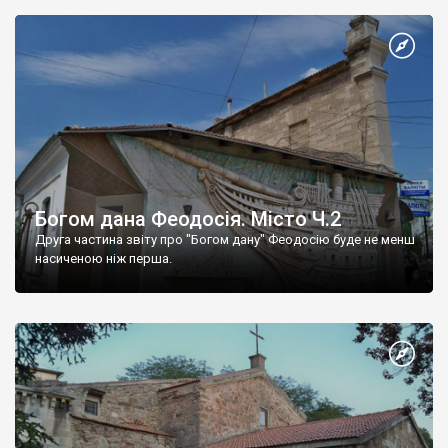
Богом дана Феодосія. Місто Ч.2
Друга частина звіту про "Богом дану" Феодосію буде не менш
насиченою ніж перша.