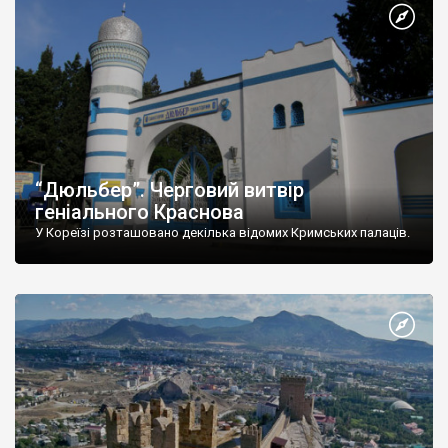
“Дюльбер”. Черговий витвір
геніального Краснова
У Кореїзі розташовано декілька відомих Кримських палаців.