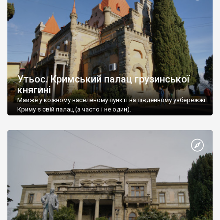
Утьос. Кримський палац грузинської
княгині
Майже у кожному населеному пункті на південному узбережжі
Криму є свій палац (а часто і не один).