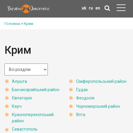
uk
ru
en
Головна
>
Крим
Крим
Алушта
Сімферопольський район
Бахчисарайський район
Судак
Євпаторія
Феодосія
Керч
Чорноморський район
Красноперекопський
Ялта
район
Севастополь