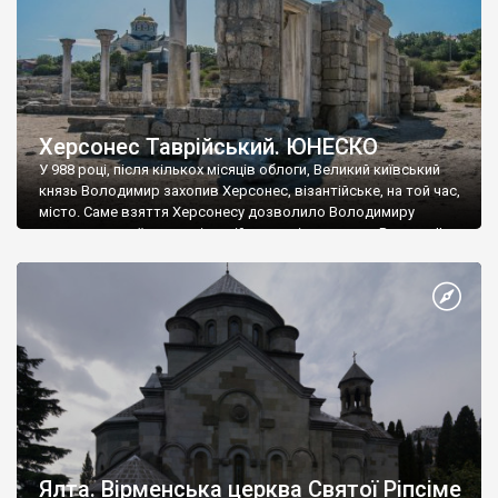
Херсонес Таврійський. ЮНЕСКО
У 988 році, після кількох місяців облоги, Великий київський
князь Володимир захопив Херсонес, візантійське, на той час,
місто. Саме взяття Херсонесу дозволило Володимиру
диктувати свої умови візантійському імператору Василю ІІ, та
одружитися з його дочкою Ганною. Цього ж року, в
Херсонесі Володимир-язичник, став Василем-християнином.
А потім було Хрещення Русі. На честь Херсонесу Таврійського
названо місто […]
Ялта. Вірменська церква Святої Ріпсіме