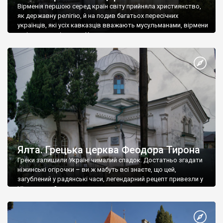
Вірменія першою серед країн світу прийняла християнство,
як державну релігію, й на подив багатьох пересічних
українців, які усіх кавказців вважають мусульманами, вірмени
є відданими вірянами Христа
Ялта. Грецька церква Феодора Тирона
Греки залишили Україні чималий спадок. Достатньо згадати
ніжинські огірочки – ви ж мабуть всі знаєте, що цей,
загублений у радянські часи, легендарний рецепт привезли у
Ніжин греки?