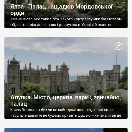
Ялта . Палац нащадків Мордовської
орди
Дивне місто все таки Ялта. Такого контрасту між багатством
і бідністю, між розкішшю і розрухою в Україні більше не
знайдеш.
Алупка. Місто, церква, парк і, звичайно,
палац
Князь Воронцов був чи не найвідомішою людиною свого
часу, але давайте не будемо кривити душею – чи знали ви це
прізвище до відвідин Алупки? Мабуть все таки ні.