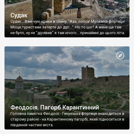
Судак
Судак... Вже чую крики в спину: "Ааа, попса! Муляжна фортеця!
Місце,туристами затерте до дір!..." Но то шо? А мене ще там
не було, ну не "дірявив" я там нічого... принаймні до цього літа.
Феодосія. Пагорб Карантинний
Головна памятка Феодосії - Генуезька фортеця знаходиться в
старому районі - на Карантинному пагорбі, який підноситься в
південній частині міста.