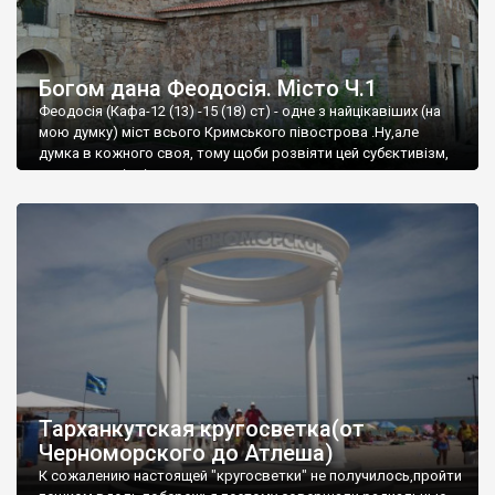
Богом дана Феодосія. Місто Ч.1
Феодосія (Кафа-12 (13) -15 (18) ст) - одне з найцікавіших (на
мою думку) міст всього Кримського півострова .Ну,але
думка в кожного своя, тому щоби розвіяти цей субєктивізм,
запрошую відвідати це
Тарханкутская кругосветка(от
Черноморского до Атлеша)
К сожалению настоящей "кругосветки" не получилось,пройти