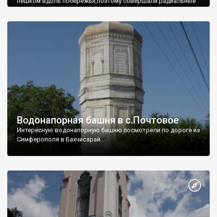
пешком вдоль побережья,поэтому совершали радиальные
вылазки из Оленевки.
Водонапорная башня в с.Почтовое
Интересную водонапорную башню посмотрели по дороге из
Симферополя в Бахчисарай.